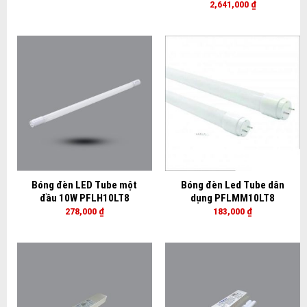
2,641,000
₫
Bóng đèn LED Tube một
Bóng đèn Led Tube dân
đầu 10W PFLH10LT8
dụng PFLMM10LT8
278,000
₫
183,000
₫