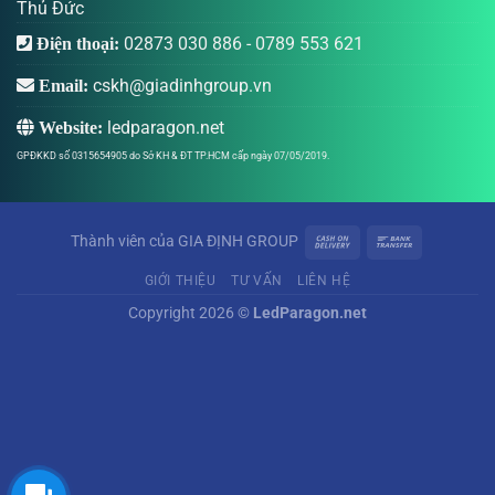
Thủ Đức
02873 030 886
-
0789 553 621
Điện thoại:
cskh@giadinhgroup.vn
Email:
ledparagon.net
Website:
GPĐKKD số 0315654905 do Sở KH & ĐT TP.HCM cấp ngày 07/05/2019.
Thành viên của
GIA ĐỊNH GROUP
GIỚI THIỆU
TƯ VẤN
LIÊN HỆ
Copyright 2026 ©
LedParagon.net