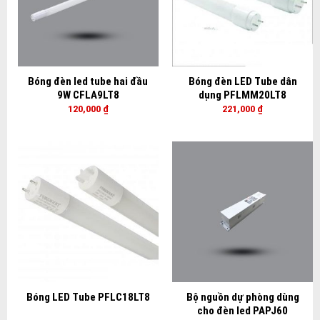
Bóng đèn led tube hai đầu
Bóng đèn LED Tube dân
9W CFLA9LT8
dụng PFLMM20LT8
120,000
₫
221,000
₫
Bóng LED Tube PFLC18LT8
Bộ nguồn dự phòng dùng
cho đèn led PAPJ60