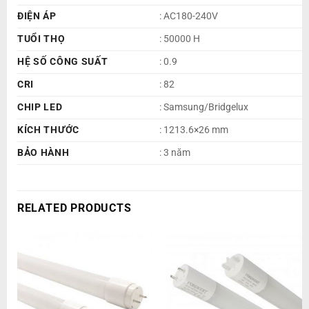
ĐIỆN ÁP
: AC180-240V
TUỔI THỌ
: 50000 H
HỆ SỐ CÔNG SUẤT
: 0.9
CRI
: 82
CHIP LED
: Samsung/Bridgelux
KÍCH THƯỚC
: 1213.6×26 mm
BẢO HÀNH
: 3 năm
RELATED PRODUCTS