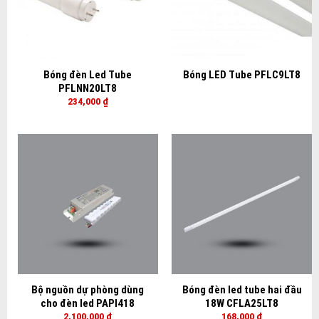
Bóng đèn Led Tube
Bóng LED Tube PFLC9LT8
PFLNN20LT8
234,000
₫
Bộ nguồn dự phòng dùng
Bóng đèn led tube hai đầu
cho đèn led PAPI418
18W CFLA25LT8
2,100,000
₫
168,000
₫