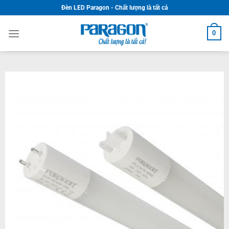
Skip
Đèn LED Paragon - Chất lượng là tất cả
to
content
0