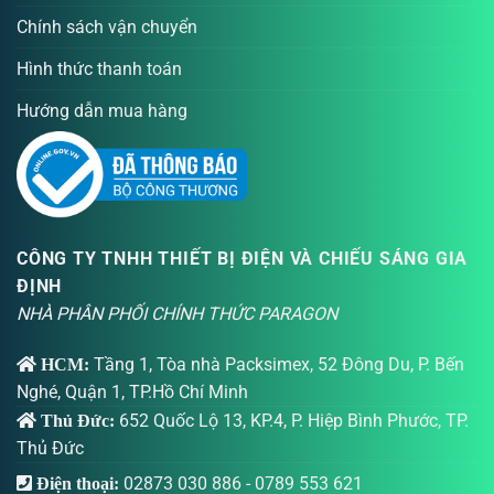
Chính sách vận chuyển
Hình thức thanh toán
Hướng dẫn mua hàng
CÔNG TY TNHH THIẾT BỊ ĐIỆN VÀ CHIẾU SÁNG GIA
ĐỊNH
NHÀ PHÂN PHỐI CHÍNH THỨC PARAGON
Tầng 1, Tòa nhà Packsimex, 52 Đông Du, P. Bến
HCM:
Nghé, Quận 1, TP.Hồ Chí Minh
652 Quốc Lộ 13, KP.4, P. Hiệp Bình Phước, TP.
Thủ Đức:
Thủ Đức
02873 030 886
-
0789 553 621
Điện thoại: