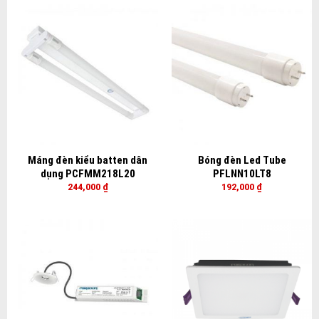
Máng đèn kiểu batten dân
Bóng đèn Led Tube
dụng PCFMM218L20
PFLNN10LT8
244,000
₫
192,000
₫