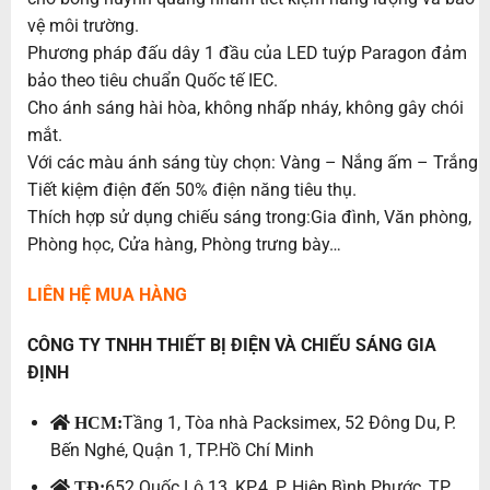
vệ môi trường.
Phương pháp đấu dây 1 đầu của LED tuýp Paragon đảm
bảo theo tiêu chuẩn Quốc tế IEC.
Cho ánh sáng hài hòa, không nhấp nháy, không gây chói
mắt.
Với các màu ánh sáng tùy chọn: Vàng – Nắng ấm – Trắng
Tiết kiệm điện đến 50% điện năng tiêu thụ.
Thích hợp sử dụng chiếu sáng trong:Gia đình, Văn phòng,
Phòng học, Cửa hàng, Phòng trưng bày…
LIÊN HỆ MUA HÀNG
CÔNG TY TNHH THIẾT BỊ ĐIỆN VÀ CHIẾU SÁNG GIA
ĐỊNH
Tầng 1, Tòa nhà Packsimex, 52 Đông Du, P.
HCM:
Bến Nghé, Quận 1, TP.Hồ Chí Minh
652 Quốc Lộ 13, KP.4, P. Hiệp Bình Phước, TP.
TĐ: