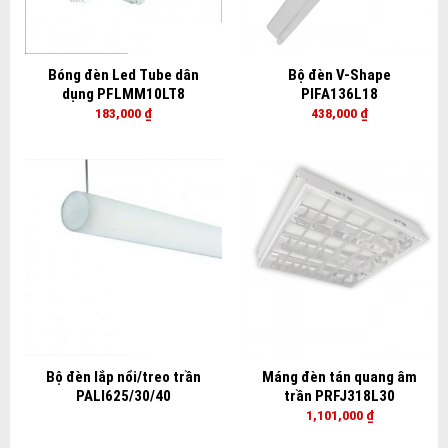
Bóng đèn Led Tube dân
Bộ đèn V-Shape
dụng PFLMM10LT8
PIFA136L18
183,000
₫
438,000
₫
Bộ đèn lắp nổi/treo trần
Máng đèn tán quang âm
PALI625/30/40
trần PRFJ318L30
1,101,000
₫