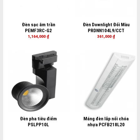
Đèn sạc âm trần
Đèn Downlight Đổi Màu
PEMF3RC-G2
PRDNN104L9/CCT
1,164,000
₫
361,000
₫
Đèn pha tiêu điểm
Máng đèn lắp nổi chóa
PSLPP10L
nhựa PCFB218L20