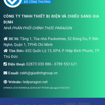
CÔNG TY TNHH THIẾT BỊ ĐIỆN VÀ CHIẾU SÁNG GIA
ĐỊNH
NHÀ PHÂN PHỐI CHÍNH THỨC PARAGON
Tầng 1, Tòa nhà Packsimex, 52 Đông Du, P. Bến
HCM:
Nghé, Quận 1, TP.Hồ Chí Minh
652 Quốc Lộ 13, KP.4, P. Hiệp Bình Phước, TP.
Thủ Đức:
Thủ Đức
02873 030 886
-
0789 553 621
Điện thoại:
cskh@giadinhgroup.vn
Email:
ledparagon.net
Website:
GPĐKKD số 0315654905 do Sở KH & ĐT TP.HCM cấp ngày 07/05/2019.