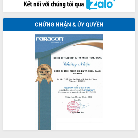
CHỨNG NHẬN & ỦY QUYỀN