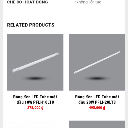
CHẾ ĐỘ HOẠT ĐỘNG
: không liên tục
RELATED PRODUCTS
Bóng đèn LED Tube một
Bóng đèn LED Tube một
đầu 10W PFLH10LT8
đầu 20W PFLH20LT8
278,000
₫
495,000
₫