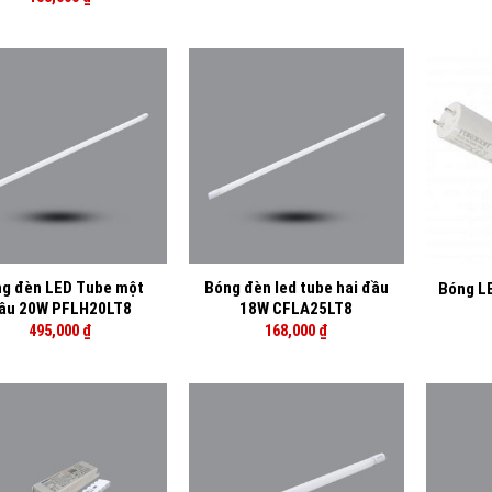
+
+
g đèn LED Tube một
Bóng đèn led tube hai đầu
Bóng L
ầu 20W PFLH20LT8
18W CFLA25LT8
495,000
₫
168,000
₫