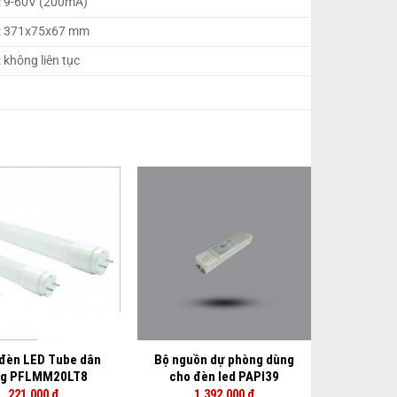
: 9-60V (200mA)
: 371x75x67 mm
: không liên tục
+
đèn LED Tube dân
Bộ nguồn dự phòng dùng
ng PFLMM20LT8
cho đèn led PAPI39
221,000
₫
1,392,000
₫