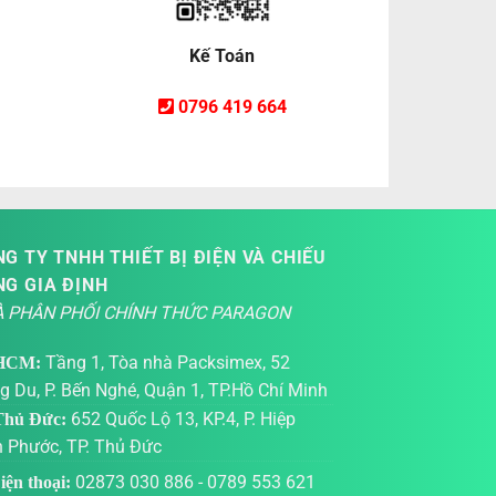
Kế Toán
0796 419 664
G TY TNHH THIẾT BỊ ĐIỆN VÀ CHIẾU
NG GIA ĐỊNH
 PHÂN PHỐI CHÍNH THỨC PARAGON
Tầng 1, Tòa nhà Packsimex, 52
HCM:
g Du, P. Bến Nghé, Quận 1, TP.Hồ Chí Minh
652 Quốc Lộ 13, KP.4, P. Hiệp
hủ Đức:
h Phước, TP. Thủ Đức
02873 030 886
-
0789 553 621
ện thoại: