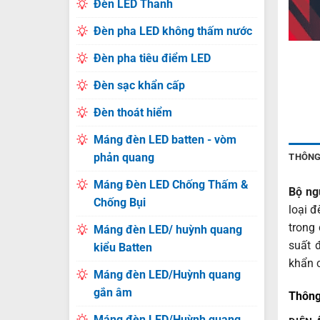
Đèn LED Thanh
Đèn pha LED không thấm nước
Đèn pha tiêu điểm LED
Đèn sạc khẩn cấp
Đèn thoát hiểm
Máng đèn LED batten - vòm
phản quang
THÔNG
Máng Đèn LED Chống Thấm &
Bộ ng
Chống Bụi
loại 
trong
Máng đèn LED/ huỳnh quang
suất 
kiểu Batten
khẩn 
Máng đèn LED/Huỳnh quang
gắn âm
Thông
Máng đèn LED/Huỳnh quang