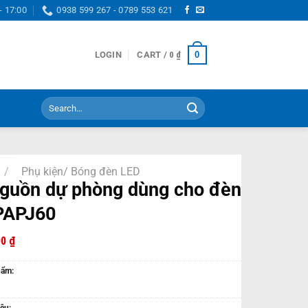
- 17:00
0938 599 267 - 0789 553 621
0
LOGIN
CART /
0
₫
Search
for:
/
Phụ kiện/ Bóng đèn LED
guồn dự phòng dùng cho đèn
PAPJ60
00
₫
hẩm:
ệu: