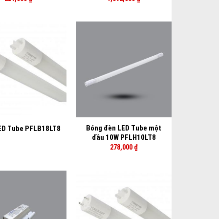
+
Bóng đèn LED Tube một
ED Tube PFLB18LT8
đầu 10W PFLH10LT8
278,000
₫