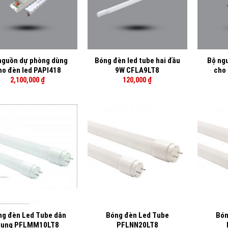
+
+
nguồn dự phòng dùng
Bóng đèn led tube hai đầu
Bộ ng
ho đèn led PAPI418
9W CFLA9LT8
cho 
2,100,000
₫
120,000
₫
+
+
ng đèn Led Tube dân
Bóng đèn Led Tube
Bón
dụng PFLMM10LT8
PFLNN20LT8