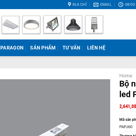
ĐỊA CHỈ
EMAIL
08:00 
 PARAGON
SẢN PHẨM
TƯ VẤN
LIÊN HỆ
Home
Bộ n
led 
2,641,0
Mã sản p
PAPJ60
Thương hi