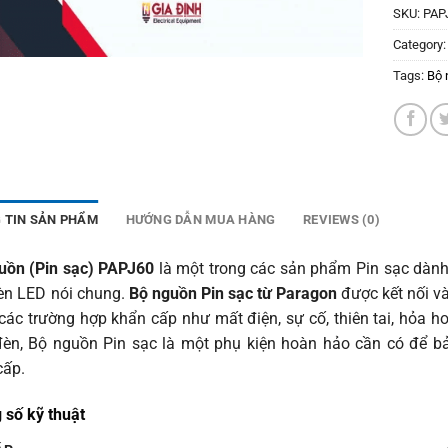
SKU:
PAP
Category
Tags:
Bộ 
 TIN SẢN PHẨM
HƯỚNG DẪN MUA HÀNG
REVIEWS (0)
uồn (Pin sạc) PAPJ60
là một trong các sản phẩm Pin sạc dàn
đèn LED nói chung.
Bộ nguồn Pin sạc từ Paragon
được kết nối v
 các trường hợp khẩn cấp như mất điện, sự cố, thiên tai, hỏa h
đèn, Bộ nguồn Pin sạc là một phụ kiện hoàn hảo cần có để b
cấp.
 số kỹ thuật