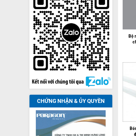
+
Bộ 
c
CHỨNG NHẬN & ỦY QUYỀN
+
Bó