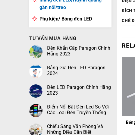
ĐIỆN 
gắn nổi/treo
KÍCH
Phụ kiện/ Bóng đèn LED
CHẾ 
TƯ VẤN MUA HÀNG
REL
Đèn Khẩn Cấp Paragon Chính
Hãng 2023
Bảng Giá Đèn LED Paragon
2024
Đèn LED Paragon Chính Hãng
2023
Điểm Nổi Bật Đèn Led So Với
+
Các Loại Đèn Truyền Thống
Bóng
Chiếu Sáng Văn Phòng Và
Những Điều Cần Biết