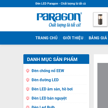
Skip
Đèn LED Paragon - Chất lượng là tất cả
to
content
TRANG CHỦ
GIỚI THIỆU
BẢNG GIÁ
DANH MỤC SẢN PHẨM
Đèn chống nổ EEW
Đèn đường LED
Đèn LED âm sàn, hồ bơi
Đèn LED bán nguyệt
Đèn Led Bulb