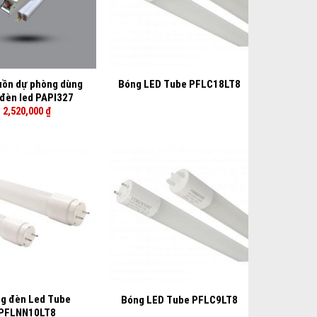
+
uồn dự phòng dùng
Bóng LED Tube PFLC18LT8
đèn led PAPI327
2,520,000
₫
+
g đèn Led Tube
Bóng LED Tube PFLC9LT8
PFLNN10LT8