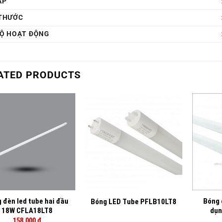
ÁP
 THƯỚC
ĐỘ HOẠT ĐỘNG
ATED PRODUCTS
+
+
 đèn led tube hai đầu
Bóng 
Bóng LED Tube PFLB10LT8
18W CFLA18LT8
dụ
158,000
₫