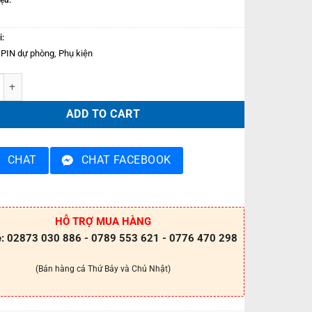
i:
 PIN dự phòng
,
Phụ kiện
 dự phòng dùng cho đèn led PAPJ60 quantity
ADD TO CART
CHAT
CHAT FACEBOOK
HỖ TRỢ MUA HÀNG
e: 02873 030 886 - 0789 553 621 - 0776 470 298
(Bán hàng cả Thứ Bảy và Chủ Nhật)