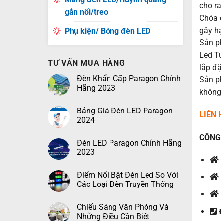
cho r
gắn nổi/treo
Chóa 
gây hạ
Phụ kiện/ Bóng đèn LED
Sản p
Led T
TƯ VẤN MUA HÀNG
lắp đặ
Đèn Khẩn Cấp Paragon Chính
Sản p
Hãng 2023
không
Bảng Giá Đèn LED Paragon
LIÊN
2024
CÔNG 
Đèn LED Paragon Chính Hãng
2023
Điểm Nổi Bật Đèn Led So Với
Các Loại Đèn Truyền Thống
Chiếu Sáng Văn Phòng Và
Đ
Những Điều Cần Biết