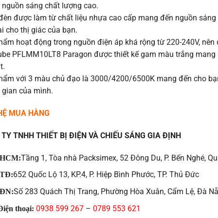
a nguồn sáng chất lượng cao.
đèn được làm từ chất liệu nhựa cao cấp mang đến nguồn sáng đề
i cho thị giác của bạn.
hẩm hoạt động trong nguồn điện áp khá rộng từ 220-240V, nên 
ube PFLMM10LT8 Paragon được thiết kế gam màu trắng mang đế
t.
hẩm với 3 màu chủ đạo là 3000/4200/6500K mang đến cho bạn
 gian của mình.
 HỆ MUA HÀNG
TY TNHH THIẾT BỊ ĐIỆN VÀ CHIẾU SÁNG GIA ĐỊNH
Tầng 1, Tòa nhà Packsimex, 52 Đông Du, P. Bến Nghé, Qu
HCM:
652 Quốc Lộ 13, KP.4, P. Hiệp Bình Phước, TP. Thủ Đức
TĐ:
Số 283 Quách Thị Trang, Phường Hòa Xuân, Cẩm Lệ, Đà N
ĐN:
0938 599 267
–
0789 553 621
iện thoại: