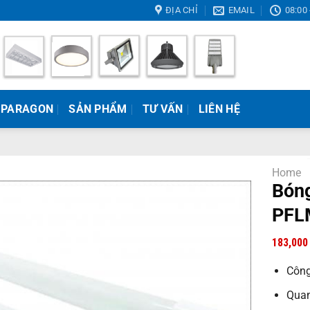
ĐỊA CHỈ
EMAIL
08:00 
 PARAGON
SẢN PHẨM
TƯ VẤN
LIÊN HỆ
Home
Bóng
PFL
183,00
Công
Quan