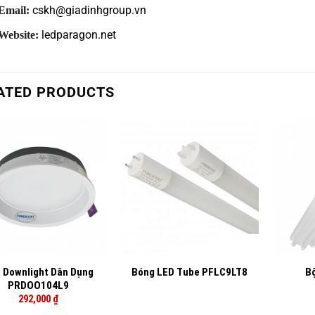
cskh@giadinhgroup.vn
Email:
ledparagon.net
Website:
ATED PRODUCTS
+
+
 Downlight Dân Dụng
B
Bóng LED Tube PFLC9LT8
PRDOO104L9
292,000
₫