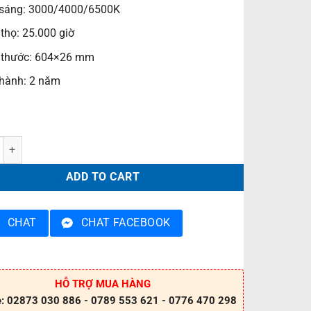
sáng: 3000/4000/6500K
 thọ: 25.000 giờ
 thước: 604×26 mm
hành: 2 năm
n Led Tube dân dụng PFLMM10LT8 quantity
ADD TO CART
CHAT
CHAT FACEBOOK
HỖ TRỢ MUA HÀNG
e: 02873 030 886 - 0789 553 621 - 0776 470 298