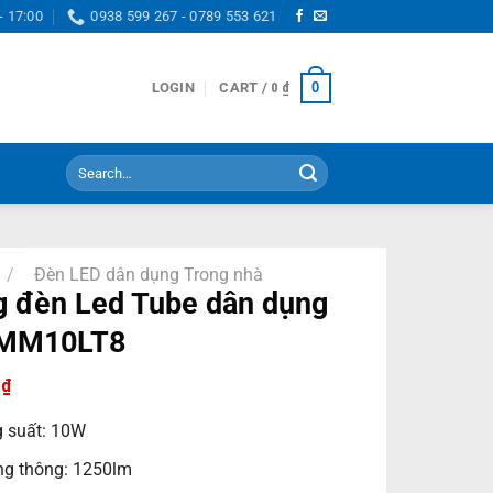
- 17:00
0938 599 267 - 0789 553 621
0
LOGIN
CART /
0
₫
Search
for:
/
Đèn LED dân dụng Trong nhà
 đèn Led Tube dân dụng
MM10LT8
0
₫
 suất: 10W
g thông: 1250lm