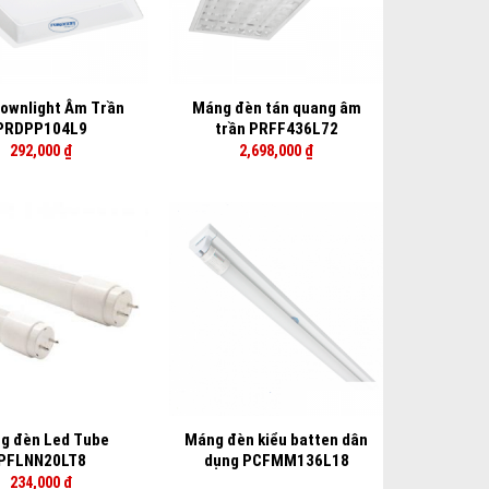
+
ownlight Âm Trần
Máng đèn tán quang âm
PRDPP104L9
trần PRFF436L72
292,000
₫
2,698,000
₫
+
g đèn Led Tube
Máng đèn kiểu batten dân
PFLNN20LT8
dụng PCFMM136L18
234,000
₫