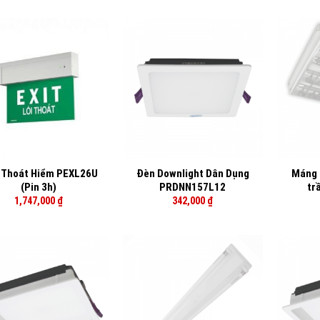
+
+
 Thoát Hiểm PEXL26U
Đèn Downlight Dân Dụng
Máng 
(Pin 3h)
PRDNN157L12
tr
1,747,000
₫
342,000
₫