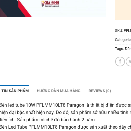
SKU:
PFL
Categorie
Tags:
Đèn
 TIN SẢN PHẨM
HƯỚNG DẪN MUA HÀNG
REVIEWS (0)
đèn led tube 10W PFLMM10LT8 Paragon là thiết bị điện được sản
hiện đại bậc nhất hiện nay. Do đó, sản phẩm sở hữu nhiều tính
 tiện ích. Sản phẩm có chế độ bảo hành 2 năm.
đèn Led Tube PFLMM10LT8 Paragon được sản xuất theo dây ch