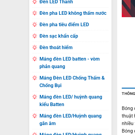
Đèn LED Thanh
Đèn pha LED không thấm nước
Đèn pha tiêu điểm LED
Đèn sạc khẩn cấp
Đèn thoát hiểm
Máng đèn LED batten - vòm
phản quang
Máng Đèn LED Chống Thấm &
Chống Bụi
THÔNG
Máng đèn LED/ huỳnh quang
kiểu Batten
Bóng 
Máng đèn LED/Huỳnh quang
thuật 
gắn âm
nhiều
Bóng 
Máng đèn LED/Huỳnh quang