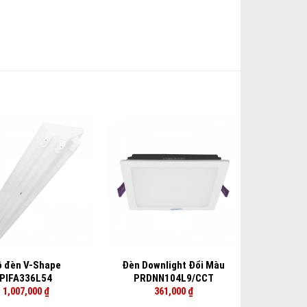
+
ộ đèn V-Shape
Đèn Downlight Đổi Màu
PIFA336L54
PRDNN104L9/CCT
1,007,000
₫
361,000
₫