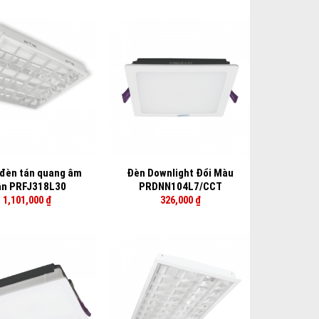
+
đèn tán quang âm
Đèn Downlight Đổi Màu
ần PRFJ318L30
PRDNN104L7/CCT
1,101,000
₫
326,000
₫