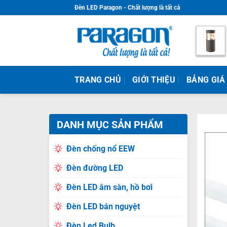
Skip
Đèn LED Paragon - Chất lượng là tất cả
to
content
TRANG CHỦ
GIỚI THIỆU
BẢNG GIÁ
DANH MỤC SẢN PHẨM
Đèn chống nổ EEW
Đèn đường LED
Đèn LED âm sàn, hồ bơi
Đèn LED bán nguyệt
Đèn Led Bulb