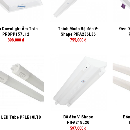
+
+
 Downlight Âm Trần
Thích Muốn Bộ đèn V-
Đèn D
PRDPP157L12
Shape PIFA236L36
398,000
₫
755,000
₫
+
+
Bộ đèn V-Shape
Bón
 LED Tube PFLB10LT8
PIFA218L20
597,000
₫