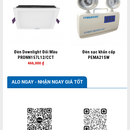
Đèn Downlight Đổi Màu
Đèn sạc khẩn cấp
PRDNN157L12/CCT
PEMA21SW
466,000
₫
ALO NGAY - NHẬN NGAY GIÁ TỐT