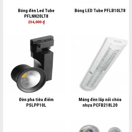
Bóng đèn Led Tube
Bóng LED Tube PFLB10LT8
PFLNN20LT8
234,000
₫
Đèn pha tiêu điểm
Máng đèn lắp nổi chóa
PSLPP10L
nhựa PCFB218L20