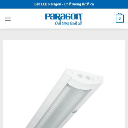
Skip
Đèn LED Paragon - Chất lượng là tất cả
to
content
0