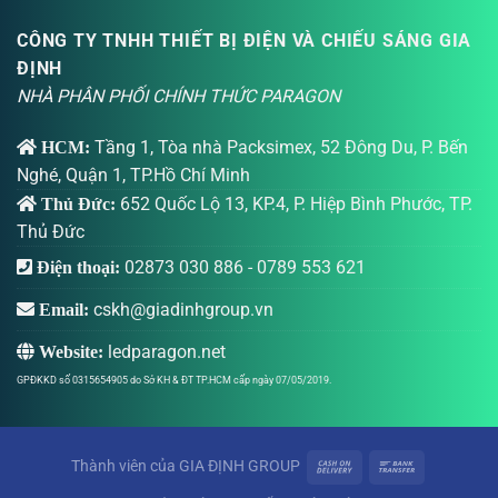
CÔNG TY TNHH THIẾT BỊ ĐIỆN VÀ CHIẾU SÁNG GIA
ĐỊNH
NHÀ PHÂN PHỐI CHÍNH THỨC PARAGON
Tầng 1, Tòa nhà Packsimex, 52 Đông Du, P. Bến
HCM:
Nghé, Quận 1, TP.Hồ Chí Minh
652 Quốc Lộ 13, KP.4, P. Hiệp Bình Phước, TP.
Thủ Đức:
Thủ Đức
02873 030 886
-
0789 553 621
Điện thoại:
cskh@giadinhgroup.vn
Email:
ledparagon.net
Website:
GPĐKKD số 0315654905 do Sở KH & ĐT TP.HCM cấp ngày 07/05/2019.
Thành viên của
GIA ĐỊNH GROUP