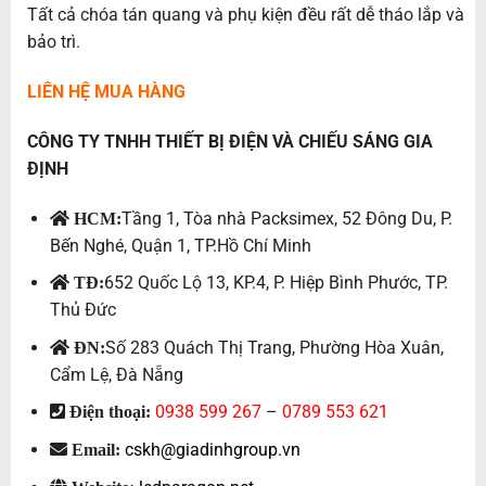
Tất cả chóa tán quang và phụ kiện đều rất dễ tháo lắp và
bảo trì.
LIÊN HỆ MUA HÀNG
CÔNG TY TNHH THIẾT BỊ ĐIỆN VÀ CHIẾU SÁNG GIA
ĐỊNH
Tầng 1, Tòa nhà Packsimex, 52 Đông Du, P.
HCM:
Bến Nghé, Quận 1, TP.Hồ Chí Minh
652 Quốc Lộ 13, KP.4, P. Hiệp Bình Phước, TP.
TĐ:
Thủ Đức
Số 283 Quách Thị Trang, Phường Hòa Xuân,
ĐN:
Cẩm Lệ, Đà Nẵng
0938 599 267
–
0789 553 621
Điện thoại:
cskh@giadinhgroup.vn
Email: