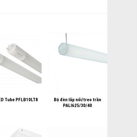
+
Bộ đèn lắp nổi/treo trần
ED Tube PFLB10LT8
PALI625/30/40