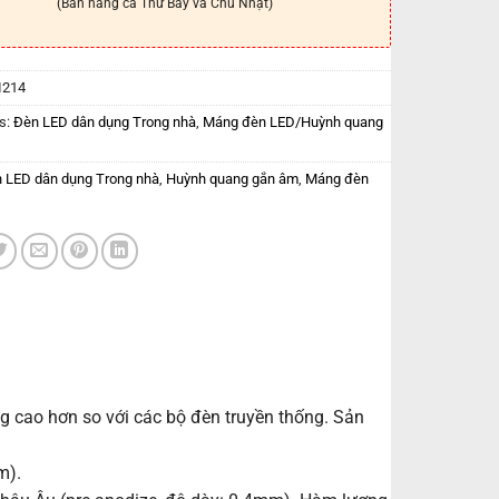
(Bán hàng cả Thứ Bảy và Chủ Nhật)
I214
s:
Đèn LED dân dụng Trong nhà
,
Máng đèn LED/Huỳnh quang
 LED dân dụng Trong nhà
,
Huỳnh quang gắn âm
,
Máng đèn
 cao hơn so với các bộ đèn truyền thống. Sản
m).