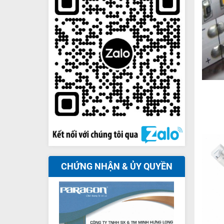
+
CHỨNG NHẬN & ỦY QUYỀN
+