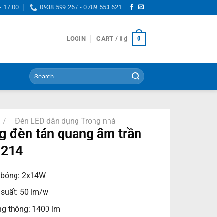
- 17:00
0938 599 267 - 0789 553 621
0
LOGIN
CART /
0
₫
Search
for:
/
Đèn LED dân dụng Trong nhà
 đèn tán quang âm trần
I214
 bóng: 2x14W
 suất: 50 lm/w
g thông: 1400 lm