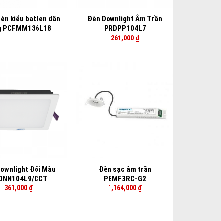
èn kiểu batten dân
Đèn Downlight Âm Trần
g PCFMM136L18
PRDPP104L7
261,000
₫
+
ownlight Đổi Màu
Đèn sạc âm trần
DNN104L9/CCT
PEMF3RC-G2
361,000
₫
1,164,000
₫