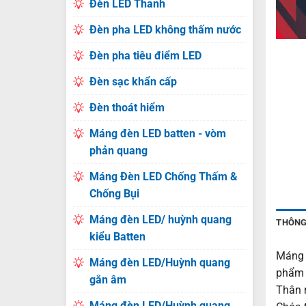
Đèn LED Thanh
Đèn pha LED không thấm nước
Đèn pha tiêu điểm LED
Đèn sạc khẩn cấp
Đèn thoát hiểm
Máng đèn LED batten - vòm
phản quang
Máng Đèn LED Chống Thấm &
Chống Bụi
Máng đèn LED/ huỳnh quang
THÔNG
kiểu Batten
Máng 
Máng đèn LED/Huỳnh quang
phẩm 
gắn âm
Thân 
Máng đèn LED/Huỳnh quang