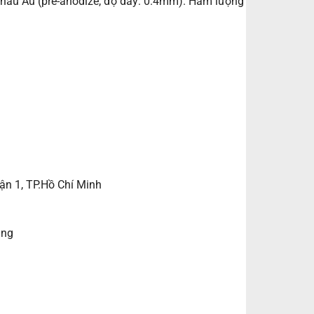
hâu Âu (pre-anodize, độ dày: 0.4mm). Hàm lượng
ận 1, TP.Hồ Chí Minh
ẵng