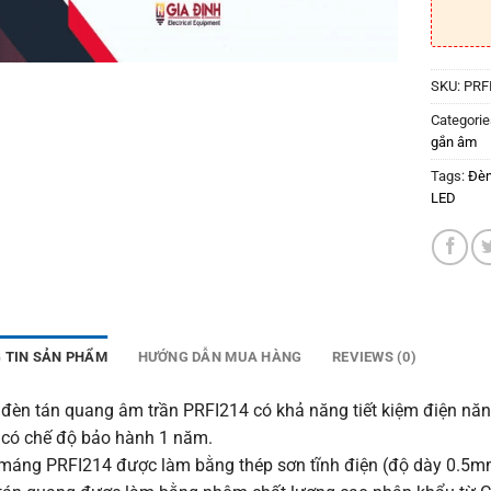
SKU:
PRF
Categorie
gắn âm
Tags:
Đèn
LED
 TIN SẢN PHẨM
HƯỚNG DẪN MUA HÀNG
REVIEWS (0)
đèn tán quang âm trần PRFI214 có khả năng tiết kiệm điện năng
có chế độ bảo hành 1 năm.
máng PRFI214 được làm bằng thép sơn tĩnh điện (độ dày 0.5m