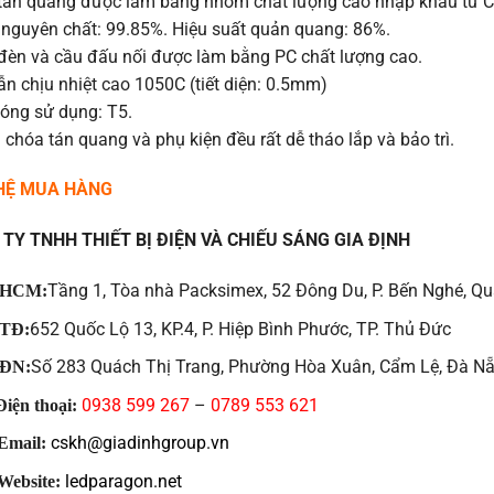
tán quang được làm bằng nhôm chất lượng cao nhập khẩu từ C
nguyên chất: 99.85%. Hiệu suất quản quang: 86%.
đèn và cầu đấu nối được làm bằng PC chất lượng cao.
n chịu nhiệt cao 1050C (tiết diện: 0.5mm)
bóng sử dụng: T5.
 chóa tán quang và phụ kiện đều rất dễ tháo lắp và bảo trì.
 HỆ MUA HÀNG
TY TNHH THIẾT BỊ ĐIỆN VÀ CHIẾU SÁNG GIA ĐỊNH
Tầng 1, Tòa nhà Packsimex, 52 Đông Du, P. Bến Nghé, Qu
HCM:
652 Quốc Lộ 13, KP.4, P. Hiệp Bình Phước, TP. Thủ Đức
TĐ:
Số 283 Quách Thị Trang, Phường Hòa Xuân, Cẩm Lệ, Đà N
ĐN:
0938 599 267
–
0789 553 621
iện thoại:
cskh@giadinhgroup.vn
Email:
ledparagon.net
Website: