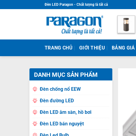
Skip
Đèn LED Paragon - Chất lượng là tất cả
to
content
TRANG CHỦ
GIỚI THIỆU
BẢNG GIÁ
DANH MỤC SẢN PHẨM
Đèn chống nổ EEW
Đèn đường LED
Đèn LED âm sàn, hồ bơi
Đèn LED bán nguyệt
Đèn Led Bulb