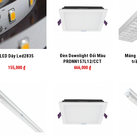
+
+
Đèn Downlight Đổi Màu
Máng 
LED Dây Led2835
PRDNN157L12/CCT
tr
155,000
₫
466,000
₫
+
+