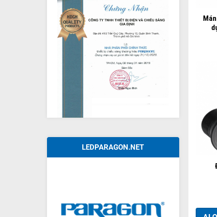
Mán
d
LEDPARAGON.NET
+