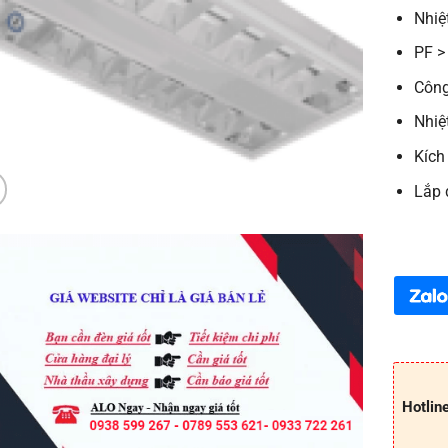
Nhiệ
PF >
Công
Nhiệ
Kích
Lắp 
Hotlin