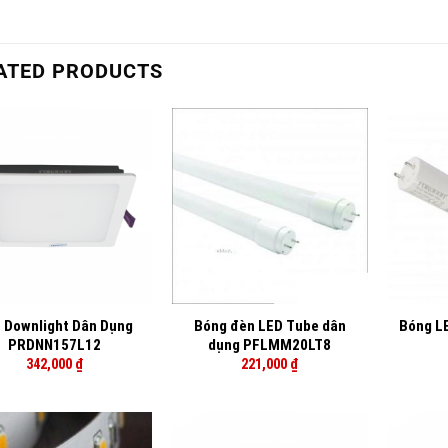
ATED PRODUCTS
+
+
 Downlight Dân Dụng
Bóng đèn LED Tube dân
Bóng L
PRDNN157L12
dụng PFLMM20LT8
342,000
₫
221,000
₫