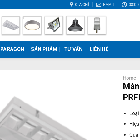
ĐỊA CHỈ
EMAIL
08:00 
 PARAGON
SẢN PHẨM
TƯ VẤN
LIÊN HỆ
Home
Máng
PRF
Loại
Hiệu
Quan