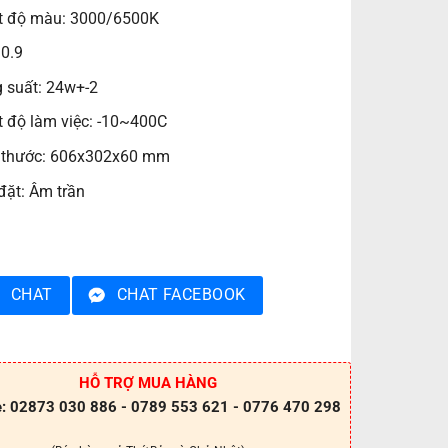
t độ màu: 3000/6500K
 0.9
 suất: 24w+-2
t độ làm việc: -10~400C
 thước: 606x302x60 mm
đặt: Âm trần
CHAT
CHAT FACEBOOK
HỖ TRỢ MUA HÀNG
e: 02873 030 886 - 0789 553 621 - 0776 470 298