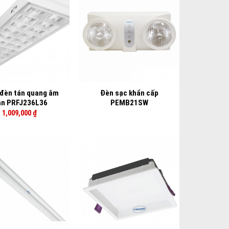
+
đèn tán quang âm
Đèn sạc khẩn cấp
ần PRFJ236L36
PEMB21SW
1,009,000
₫
+