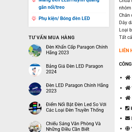
Chóa 
gắn nổi/treo
nhôm 
Chân 
Phụ kiện/ Bóng đèn LED
Dây dẫ
Loại 
Tất cả
TƯ VẤN MUA HÀNG
Đèn Khẩn Cấp Paragon Chính
LIÊN
Hãng 2023
CÔNG 
Bảng Giá Đèn LED Paragon
2024
Đèn LED Paragon Chính Hãng
2023
Điểm Nổi Bật Đèn Led So Với
Đ
Các Loại Đèn Truyền Thống
Chiếu Sáng Văn Phòng Và
Những Điều Cần Biết