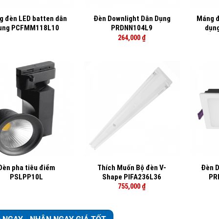
g đèn LED batten dân
Đèn Downlight Dân Dụng
Máng đ
ụng PCFMM118L10
PRDNN104L9
dụn
264,000
₫
+
+
Đèn pha tiêu điểm
Thích Muốn Bộ đèn V-
Đèn D
PSLPP10L
Shape PIFA236L36
PR
755,000
₫