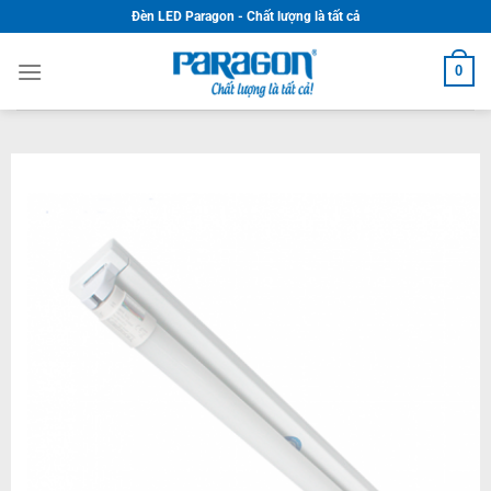
Skip
Đèn LED Paragon - Chất lượng là tất cả
to
content
0