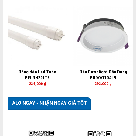
Bóng đèn Led Tube
Đèn Downlight Dân Dụng
PFLNN20LT8
PRDOO104L9
234,000
₫
292,000
₫
ALO NGAY - NHẬN NGAY GIÁ TỐT