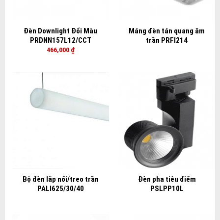
Đèn Downlight Đổi Màu
Máng đèn tán quang âm
PRDNN157L12/CCT
trần PRFI214
466,000
₫
Bộ đèn lắp nổi/treo trần
Đèn pha tiêu điểm
PALI625/30/40
PSLPP10L