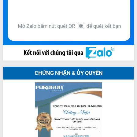
CHỨNG NHẬN & ỦY QUYỀN