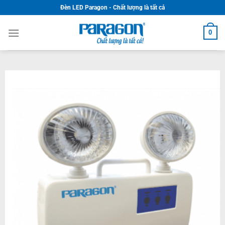
Skip
Đèn LED Paragon - Chất lượng là tất cả
to
content
0