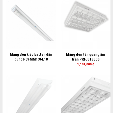
Máng đèn kiểu batten dân
Máng đèn tán quang âm
dụng PCFMM136L18
trần PRFJ318L30
1,101,000
₫