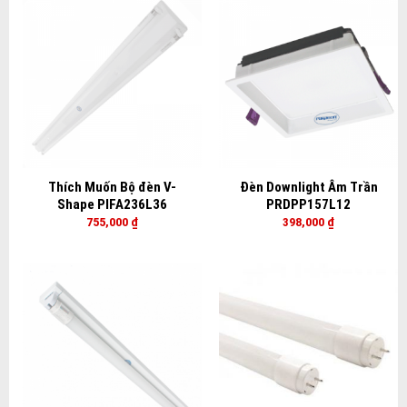
Thích Muốn Bộ đèn V-
Đèn Downlight Âm Trần
Shape PIFA236L36
PRDPP157L12
755,000
₫
398,000
₫