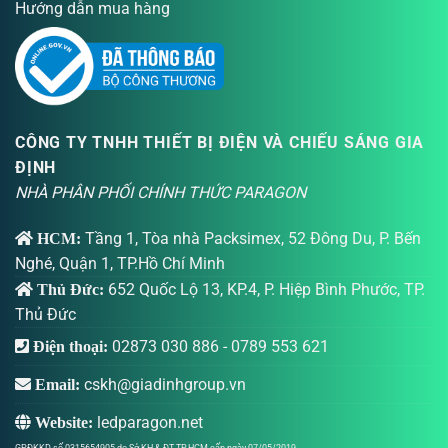
Hướng dẫn mua hàng
CÔNG TY TNHH THIẾT BỊ ĐIỆN VÀ CHIẾU SÁNG GIA
ĐỊNH
NHÀ PHÂN PHỐI CHÍNH THỨC PARAGON
Tầng 1, Tòa nhà Packsimex, 52 Đông Du, P. Bến
HCM:
Nghé, Quận 1, TP.Hồ Chí Minh
652 Quốc Lộ 13, KP.4, P. Hiệp Bình Phước, TP.
Thủ Đức:
Thủ Đức
02873 030 886
-
0789 553 621
Điện thoại:
cskh@giadinhgroup.vn
Email:
ledparagon.net
Website:
GPĐKKD số 0315654905 do Sở KH & ĐT TP.HCM cấp ngày 07/05/2019.