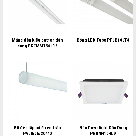
Máng đèn kiểu batten dân
Bóng LED Tube PFLB10LT8
dụng PCFMM136L18
Bộ đèn lắp nổi/treo trần
Đèn Downlight Dân Dụng
PALI625/30/40
PRDNN104L9