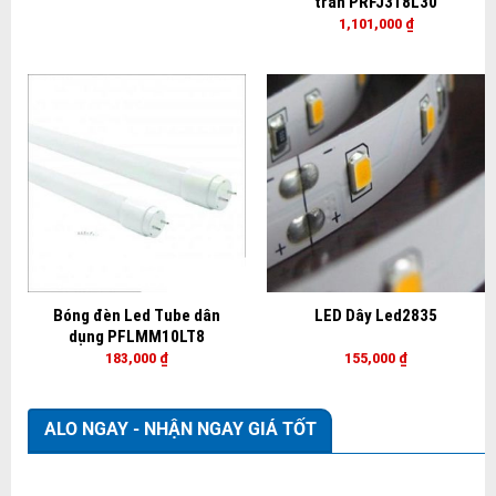
trần PRFJ318L30
1,101,000
₫
Bóng đèn Led Tube dân
LED Dây Led2835
dụng PFLMM10LT8
183,000
₫
155,000
₫
ALO NGAY - NHẬN NGAY GIÁ TỐT