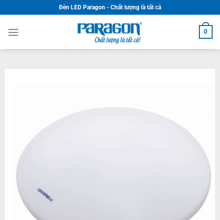
Skip
Đèn LED Paragon - Chất lượng là tất cả
to
content
0