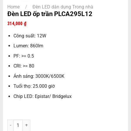
Home
/
Đèn LED dân dụng Trong nhà
Đèn LED ốp trần PLCA295L12
314,000
₫
Công suất: 12W
Lumen: 860lm
PF: >= 0.5
CRI: >= 80
Ánh sáng: 3000K/6500K
Tuổi thọ: 25.000 giờ
Chip LED: Epistar/ Bridgelux
Đèn LED ốp trần PLCA295L12 quantity