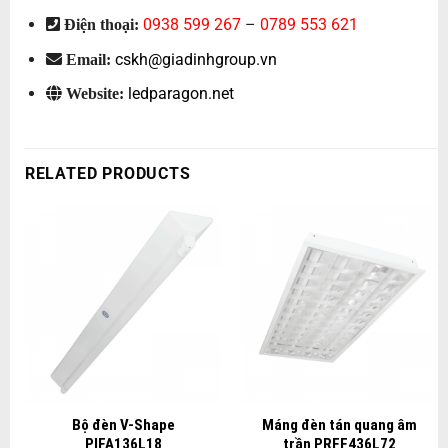
0938 599 267
–
0789 553 621
Điện thoại:
cskh@giadinhgroup.vn
Email:
ledparagon.net
Website:
RELATED PRODUCTS
Bộ đèn V-Shape
Máng đèn tán quang âm
PIFA136L18
trần PRFF436L72