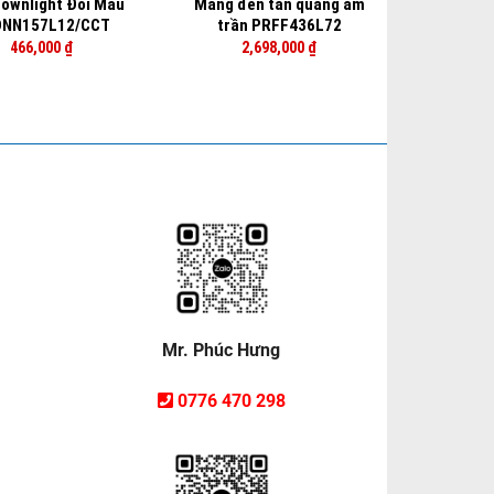
ownlight Đổi Màu
Máng đèn tán quang âm
DNN157L12/CCT
trần PRFF436L72
466,000
₫
2,698,000
₫
Mr. Phúc Hưng
0776 470 298