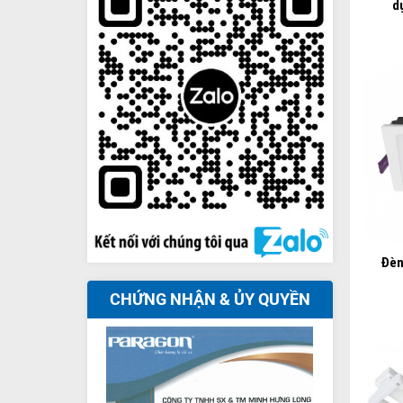
d
+
Đèn
CHỨNG NHẬN & ỦY QUYỀN