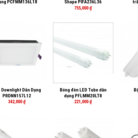
ụng PCFMM136L18
Shape PIFA236L36
tr
755,000
₫
+
+
 Downlight Dân Dụng
Bóng đèn LED Tube dân
B
PRDNN157L12
dụng PFLMM20LT8
342,000
₫
221,000
₫