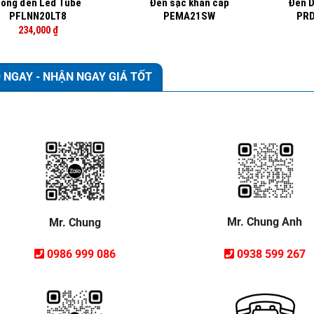
óng đèn Led Tube
Đèn sạc khẩn cấp
Đèn D
PFLNN20LT8
PEMA21SW
PR
234,000
₫
 NGAY - NHẬN NGAY GIÁ TỐT
Mr. Chung Anh
Mr. Chung
0938 599 267
0986 999 086