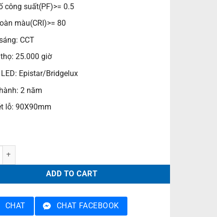
ố công suất(PF)>= 0.5
oàn màu(CRI)>= 80
sáng: CCT
 thọ: 25.000 giờ
 LED: Epistar/Bridgelux
hành: 2 năm
t lỗ: 90X90mm
nlight Đổi Màu PRDNN104L7/CCT quantity
ADD TO CART
CHAT
CHAT FACEBOOK