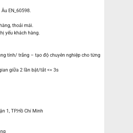
âu Âu EN_60598.
àng, thoải mái.
thị yếu khách hàng.
ung tính/ trắng – tạo độ chuyên nghiệp cho từng
ian giữa 2 lần bật/tắt <= 3s
ận 1, TP.Hồ Chí Minh
ẵng