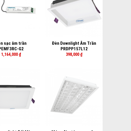
+
n sạc âm trần
Đèn Downlight Âm Trần
PEMF3RC-G2
PRDPP157L12
1,164,000
₫
398,000
₫
+