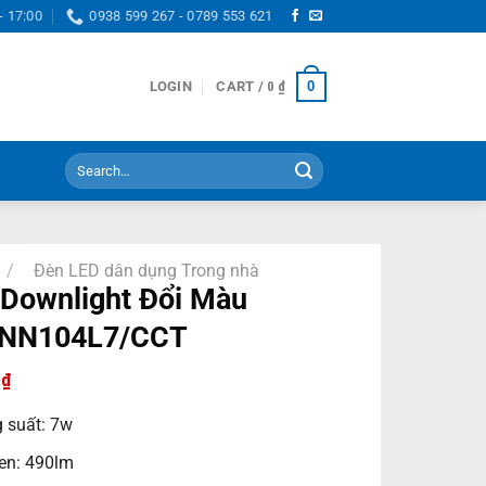
- 17:00
0938 599 267 - 0789 553 621
0
LOGIN
CART /
0
₫
Search
for:
/
Đèn LED dân dụng Trong nhà
Downlight Đổi Màu
NN104L7/CCT
0
₫
 suất: 7w
n: 490lm