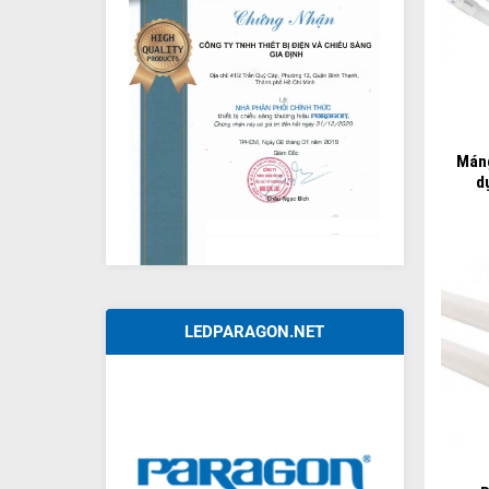
+
Máng
d
LEDPARAGON.NET
+