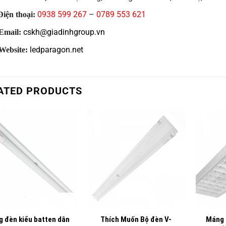
0938 599 267
–
0789 553 621
iện thoại:
cskh@giadinhgroup.vn
Email:
ledparagon.net
Website:
ATED PRODUCTS
+
+
 đèn kiểu batten dân
Thích Muốn Bộ đèn V-
Máng 