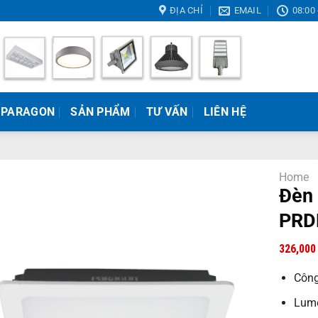
ĐỊA CHỈ
EMAIL
08:00 
 PARAGON
SẢN PHẨM
TƯ VẤN
LIÊN HỆ
Home
Đèn 
PRD
326,00
Công
Lume