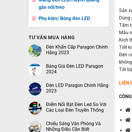
gắn nổi/treo
Sản x
Dùng 
Phụ kiện/ Bóng đèn LED
Tấm t
Mẫu m
TƯ VẤN MUA HÀNG
Kích 
Đèn Khẩn Cấp Paragon Chính
Tiết 
Hãng 2023
Đèn có
không
Bảng Giá Đèn LED Paragon
Tắt bậ
2024
LIÊN
Đèn LED Paragon Chính Hãng
2023
CÔNG 
Điểm Nổi Bật Đèn Led So Với
Các Loại Đèn Truyền Thống
Chiếu Sáng Văn Phòng Và
Những Điều Cần Biết