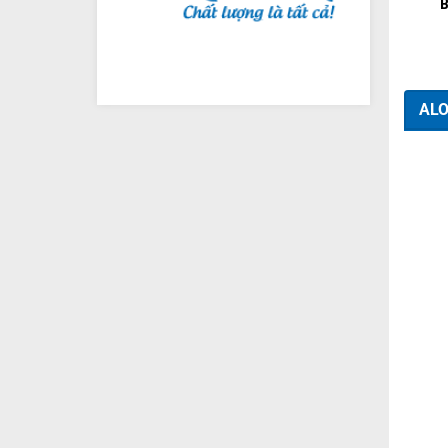
B
ALO