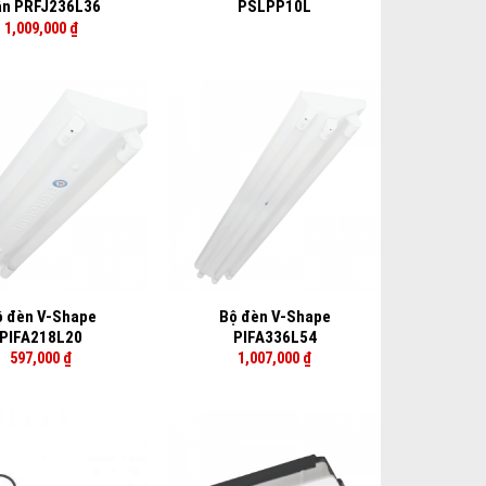
ần PRFJ236L36
PSLPP10L
1,009,000
₫
+
ộ đèn V-Shape
Bộ đèn V-Shape
PIFA218L20
PIFA336L54
597,000
₫
1,007,000
₫