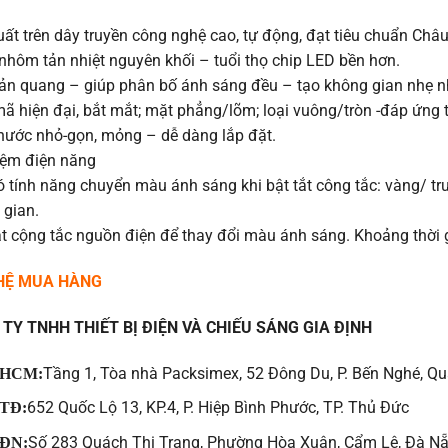
uất trên dây truyền công nghệ cao, tự động, đạt tiêu chuẩn Ch
nhôm tản nhiệt nguyên khối – tuổi thọ chip LED bền hơn.
ản quang – giúp phân bố ánh sáng đều – tạo không gian nhẹ nh
ã hiện đại, bắt mắt; mặt phẳng/lõm; loại vuông/tròn -đáp ứng 
thước nhỏ-gọn, mỏng – dễ dàng lắp đặt.
kiệm điện năng
 tính năng chuyển màu ánh sáng khi bật tắt công tắc: vàng/ tr
 gian.
t cộng tắc nguồn điện để thay đổi màu ánh sáng. Khoảng thời g
 HỆ MUA HÀNG
TY TNHH THIẾT BỊ ĐIỆN VÀ CHIẾU SÁNG GIA ĐỊNH
Tầng 1, Tòa nhà Packsimex, 52 Đông Du, P. Bến Nghé, Qu
HCM:
652 Quốc Lộ 13, KP.4, P. Hiệp Bình Phước, TP. Thủ Đức
TĐ:
Số 283 Quách Thị Trang, Phường Hòa Xuân, Cẩm Lệ, Đà N
ĐN: