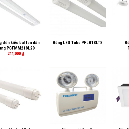
+
+
 đèn kiểu batten dân
Đè
Bóng LED Tube PFLB18LT8
ụng PCFMM218L20
244,000
₫
+
+