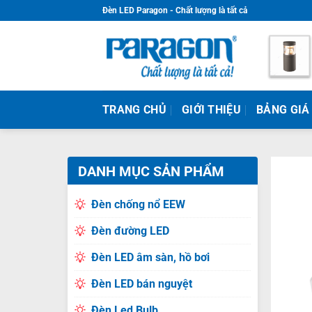
Skip
Đèn LED Paragon - Chất lượng là tất cả
to
content
TRANG CHỦ
GIỚI THIỆU
BẢNG GIÁ
DANH MỤC SẢN PHẨM
Đèn chống nổ EEW
Đèn đường LED
Đèn LED âm sàn, hồ bơi
Đèn LED bán nguyệt
Đèn Led Bulb