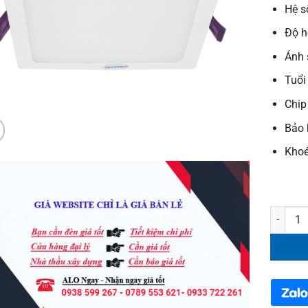
Hệ s
Độ h
Ánh 
Tuổi
Chip
Bảo 
Khoé
Đèn Dow