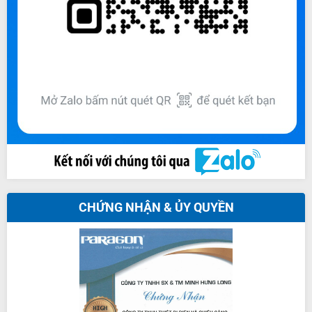
CHỨNG NHẬN & ỦY QUYỀN