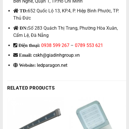
Bến Nghé, Quận 1, TP.Hồ Chí Minh
652 Quốc Lộ 13, KP.4, P. Hiệp Bình Phước, TP.
TĐ:
Thủ Đức
Số 283 Quách Thị Trang, Phường Hòa Xuân,
ĐN:
Cẩm Lệ, Đà Nẵng
0938 599 267
–
0789 553 621
Điện thoại:
cskh@giadinhgroup.vn
Email:
ledparagon.net
Website:
RELATED PRODUCTS