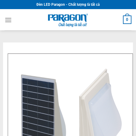
Skip
Đèn LED Paragon - Chất lượng là tất cả
to
content
0