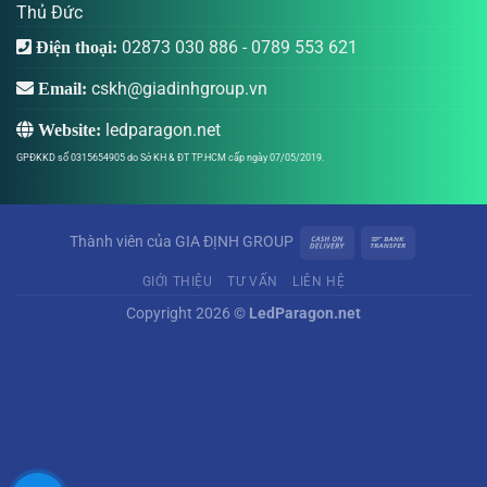
Thủ Đức
02873 030 886
-
0789 553 621
Điện thoại:
cskh@giadinhgroup.vn
Email:
ledparagon.net
Website:
GPĐKKD số 0315654905 do Sở KH & ĐT TP.HCM cấp ngày 07/05/2019.
Thành viên của
GIA ĐỊNH GROUP
GIỚI THIỆU
TƯ VẤN
LIÊN HỆ
Copyright 2026 ©
LedParagon.net