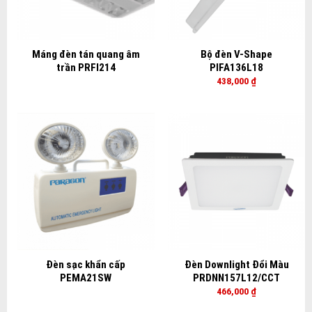
Máng đèn tán quang âm
Bộ đèn V-Shape
trần PRFI214
PIFA136L18
438,000
₫
Đèn sạc khẩn cấp
Đèn Downlight Đổi Màu
PEMA21SW
PRDNN157L12/CCT
466,000
₫