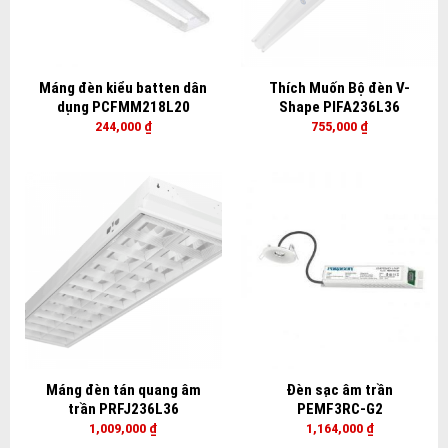
Máng đèn kiểu batten dân
Thích Muốn Bộ đèn V-
dụng PCFMM218L20
Shape PIFA236L36
244,000
₫
755,000
₫
Máng đèn tán quang âm
Đèn sạc âm trần
trần PRFJ236L36
PEMF3RC-G2
1,009,000
₫
1,164,000
₫