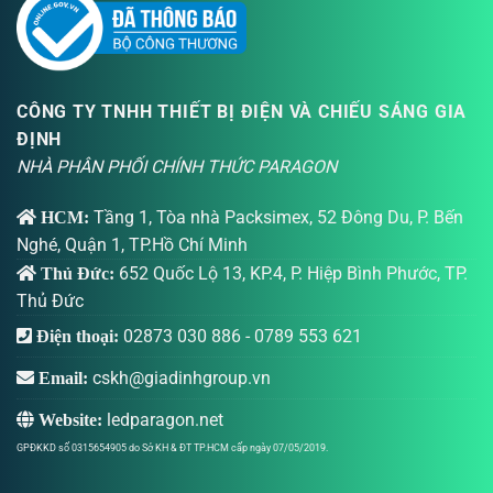
CÔNG TY TNHH THIẾT BỊ ĐIỆN VÀ CHIẾU SÁNG GIA
ĐỊNH
NHÀ PHÂN PHỐI CHÍNH THỨC PARAGON
Tầng 1, Tòa nhà Packsimex, 52 Đông Du, P. Bến
HCM:
Nghé, Quận 1, TP.Hồ Chí Minh
652 Quốc Lộ 13, KP.4, P. Hiệp Bình Phước, TP.
Thủ Đức:
Thủ Đức
02873 030 886
-
0789 553 621
Điện thoại:
cskh@giadinhgroup.vn
Email:
ledparagon.net
Website:
GPĐKKD số 0315654905 do Sở KH & ĐT TP.HCM cấp ngày 07/05/2019.