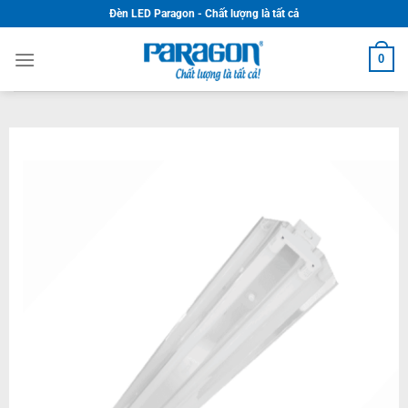
Skip
Đèn LED Paragon - Chất lượng là tất cả
to
content
0