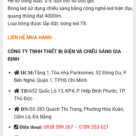
Hệ số công suất: 0.9, tuổi thọ 50.000 giờ.
Bóng led sử dụng chiếu sáng bằng công nghệ led hiện đại,
quang thông đạt 4000lm.
Loại bóng được lắp đặt: bóng led T8.
LIÊN HỆ MUA HÀNG
CÔNG TY TNHH THIẾT BỊ ĐIỆN VÀ CHIẾU SÁNG GIA
ĐỊNH
Tầng 1, Tòa nhà Packsimex, 52 Đông Du, P.
HCM:
Bến Nghé, Quận 1, TP.Hồ Chí Minh
652 Quốc Lộ 13, KP.4, P. Hiệp Bình Phước, TP.
TĐ:
Thủ Đức
Số 283 Quách Thị Trang, Phường Hòa Xuân,
ĐN:
Cẩm Lệ, Đà Nẵng
0938 599 267
–
0789 553 621
Điện thoại: