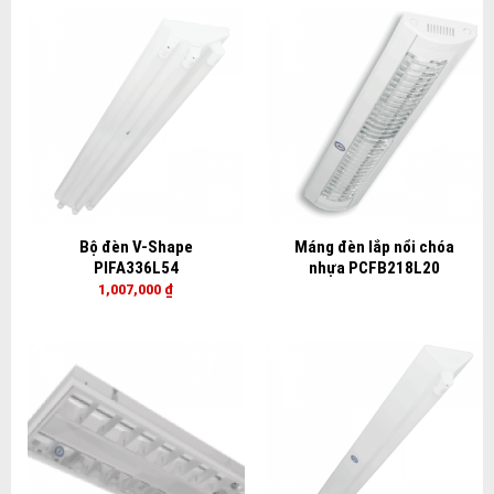
Bộ đèn V-Shape
Máng đèn lắp nổi chóa
PIFA336L54
nhựa PCFB218L20
1,007,000
₫