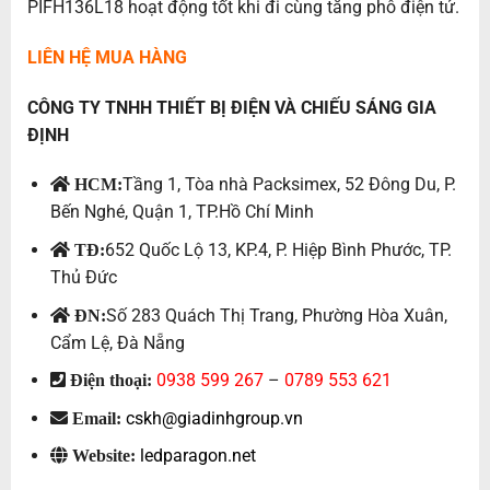
PIFH136L18 hoạt động tốt khi đi cùng tăng phô điện tử.
LIÊN HỆ MUA HÀNG
CÔNG TY TNHH THIẾT BỊ ĐIỆN VÀ CHIẾU SÁNG GIA
ĐỊNH
Tầng 1, Tòa nhà Packsimex, 52 Đông Du, P.
HCM:
Bến Nghé, Quận 1, TP.Hồ Chí Minh
652 Quốc Lộ 13, KP.4, P. Hiệp Bình Phước, TP.
TĐ:
Thủ Đức
Số 283 Quách Thị Trang, Phường Hòa Xuân,
ĐN:
Cẩm Lệ, Đà Nẵng
0938 599 267
–
0789 553 621
Điện thoại:
cskh@giadinhgroup.vn
Email:
ledparagon.net
Website: