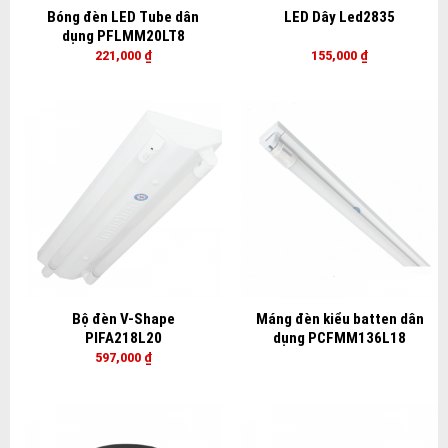
Bóng đèn LED Tube dân
LED Dây Led2835
dụng PFLMM20LT8
221,000
₫
155,000
₫
Bộ đèn V-Shape
Máng đèn kiểu batten dân
PIFA218L20
dụng PCFMM136L18
597,000
₫