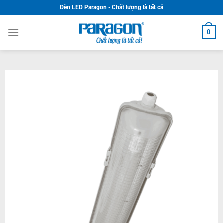
Skip
Đèn LED Paragon - Chất lượng là tất cả
to
content
0