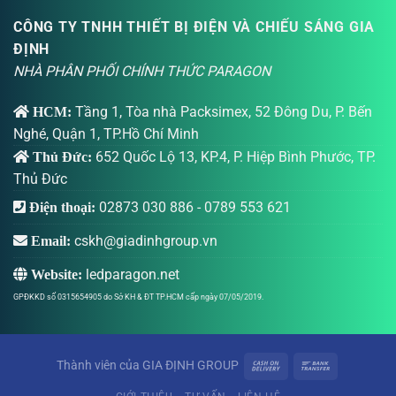
CÔNG TY TNHH THIẾT BỊ ĐIỆN VÀ CHIẾU SÁNG GIA
ĐỊNH
NHÀ PHÂN PHỐI CHÍNH THỨC PARAGON
Tầng 1, Tòa nhà Packsimex, 52 Đông Du, P. Bến
HCM:
Nghé, Quận 1, TP.Hồ Chí Minh
652 Quốc Lộ 13, KP.4, P. Hiệp Bình Phước, TP.
Thủ Đức:
Thủ Đức
02873 030 886
-
0789 553 621
Điện thoại:
cskh@giadinhgroup.vn
Email:
ledparagon.net
Website:
GPĐKKD số 0315654905 do Sở KH & ĐT TP.HCM cấp ngày 07/05/2019.
Thành viên của
GIA ĐỊNH GROUP