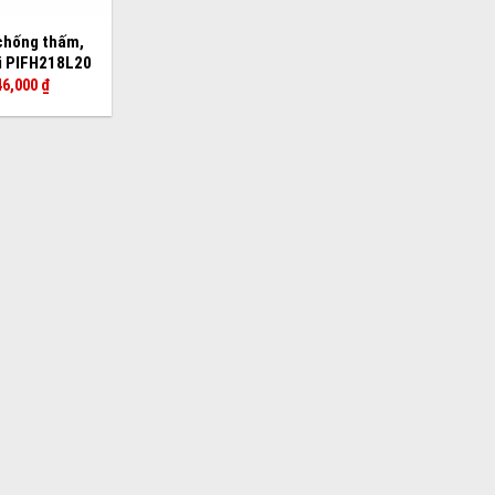
chống thấm,
i PIFH218L20
46,000
₫