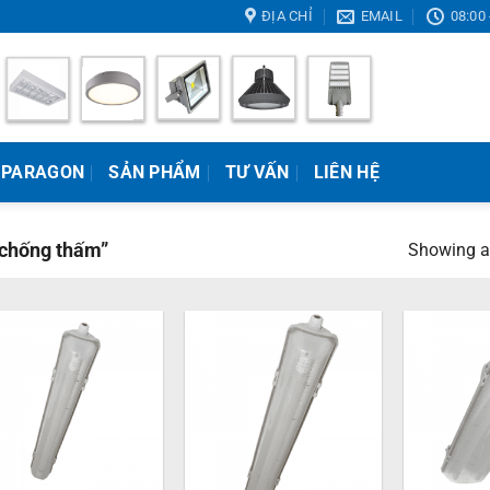
ĐỊA CHỈ
EMAIL
08:00 
 PARAGON
SẢN PHẨM
TƯ VẤN
LIÊN HỆ
 chống thấm”
Showing al
+
+