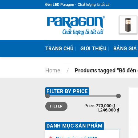
Skip
Đèn LED Paragon - Chất lượng là tất cả
to
content
TRANG CHỦ
GIỚI THIỆU
BẢNG GIÁ
Home
/
Products tagged “Bộ đèn
FILTER BY PRICE
Min
Max
Price:
773,000 ₫
—
FILTER
price
price
1,246,000 ₫
DANH MỤC SẢN PHẨM
+