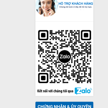
CHỨNG NHẬN & ỦY QUYỀN