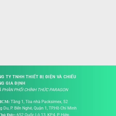
G TY TNHH THIẾT BỊ ĐIỆN VÀ CHIẾU
NG GIA ĐỊNH
 PHÂN PHỐI CHÍNH THỨC PARAGON
Tầng 1, Tòa nhà Packsimex, 52
HCM:
g Du, P. Bến Nghé, Quận 1, TP.Hồ Chí Minh
652 Quốc Lộ 13, KP.4, P. Hiệp
hủ Đức: