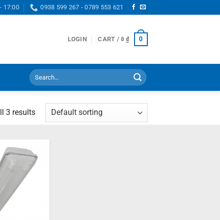
- 17:00
0938 599 267 - 0789 553 621
0
LOGIN
CART /
0
₫
Search
for:
l 3 results