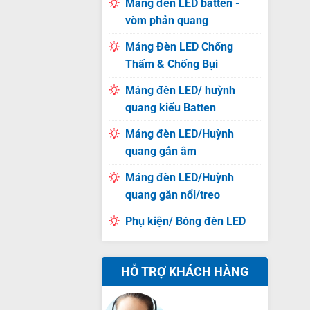
Máng đèn LED batten -
vòm phản quang
Máng Đèn LED Chống
Thấm & Chống Bụi
Máng đèn LED/ huỳnh
quang kiểu Batten
Máng đèn LED/Huỳnh
quang gắn âm
Máng đèn LED/Huỳnh
quang gắn nổi/treo
Phụ kiện/ Bóng đèn LED
HỖ TRỢ KHÁCH HÀNG