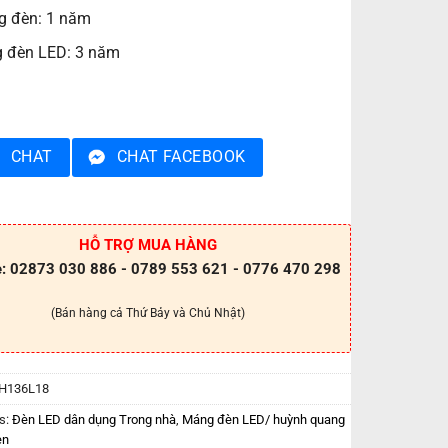
 đèn: 1 năm
 đèn LED: 3 năm
CHAT
CHAT FACEBOOK
HỖ TRỢ MUA HÀNG
e: 02873 030 886 - 0789 553 621 - 0776 470 298
(Bán hàng cả Thứ Bảy và Chủ Nhật)
H136L18
s:
Đèn LED dân dụng Trong nhà
,
Máng đèn LED/ huỳnh quang
en