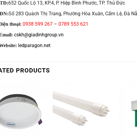
652 Quốc Lộ 13, KP.4, P. Hiệp Bình Phước, TP. Thủ Đức
TĐ:
Số 283 Quách Thị Trang, Phường Hòa Xuân, Cẩm Lệ, Đà N
ĐN:
0938 599 267
–
0789 553 621
iện thoại:
cskh@giadinhgroup.vn
Email:
ledparagon.net
Website:
ATED PRODUCTS
+
+