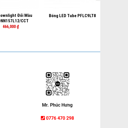
+
ownlight Đổi Màu
Bóng LED Tube PFLC9LT8
DNN157L12/CCT
466,000
₫
Mr. Phúc Hưng
0776 470 298