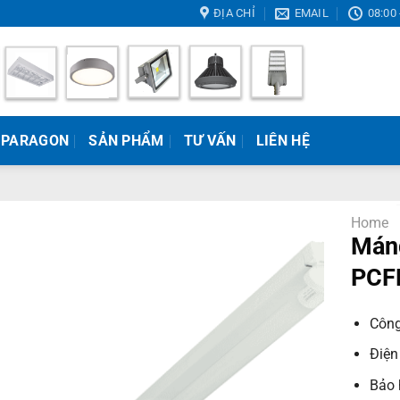
ĐỊA CHỈ
EMAIL
08:00 
 PARAGON
SẢN PHẨM
TƯ VẤN
LIÊN HỆ
Home
Máng
PCF
Công
Điện
Bảo 