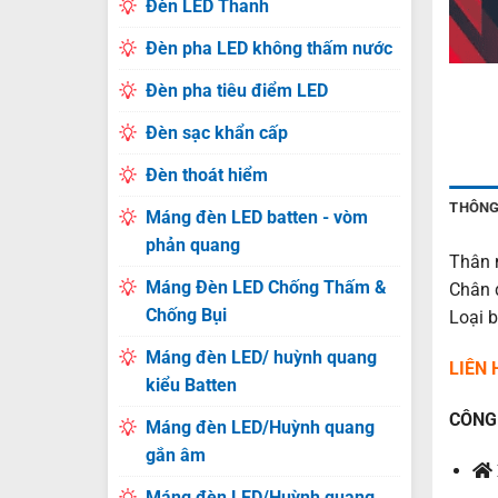
Đèn LED Thanh
Đèn pha LED không thấm nước
Đèn pha tiêu điểm LED
Đèn sạc khẩn cấp
Đèn thoát hiểm
THÔNG
Máng đèn LED batten - vòm
phản quang
Thân 
Máng Đèn LED Chống Thấm &
Chân 
Chống Bụi
Loại 
Máng đèn LED/ huỳnh quang
LIÊN
kiểu Batten
CÔNG 
Máng đèn LED/Huỳnh quang
gắn âm
Máng đèn LED/Huỳnh quang