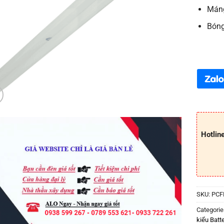
Máng
Bóng
Hotlin
SKU:
PCF
Categorie
kiểu Batt