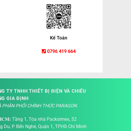
Kế Toán
0796 419 664
G TY TNHH THIẾT BỊ ĐIỆN VÀ CHIẾU
NG GIA ĐỊNH
 PHÂN PHỐI CHÍNH THỨC PARAGON
Tầng 1, Tòa nhà Packsimex, 52
HCM:
g Du, P. Bến Nghé, Quận 1, TP.Hồ Chí Minh