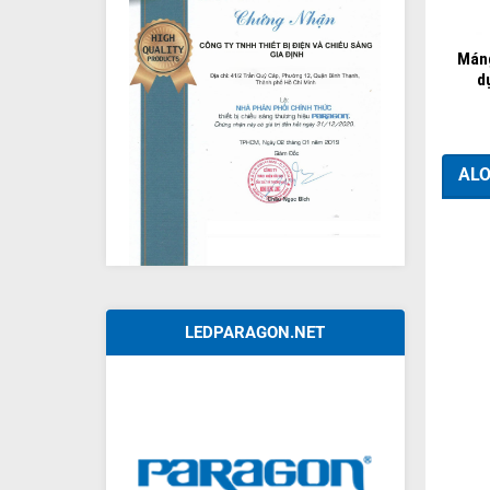
+
Máng
d
ALO
LEDPARAGON.NET