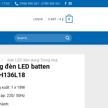
- 17:00
0938 599 267 - 0789 553 621
0
LOGIN
CART /
0
₫
Search
for:
/
Đèn LED dân dụng Trong nhà
 đèn LED batten
H136L18
 xuất: 1 x 18W
 áp: 220/ 50Hz
hành: