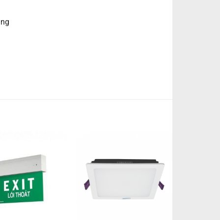
ẵng
+