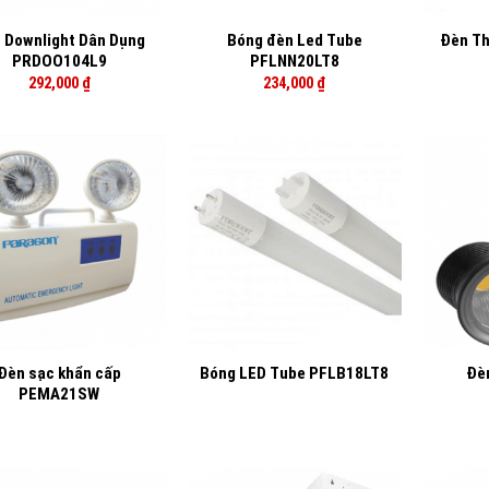
 Downlight Dân Dụng
Bóng đèn Led Tube
Đèn T
PRDOO104L9
PFLNN20LT8
292,000
₫
234,000
₫
+
+
Đèn sạc khẩn cấp
Đèn
Bóng LED Tube PFLB18LT8
PEMA21SW