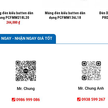
+
+
 đèn kiểu batten dân
Máng đèn kiểu batten dân
Đèn D
ụng PCFMM218L20
dụng PCFMM136L18
PR
244,000
₫
 NGAY - NHẬN NGAY GIÁ TỐT
Mr. Chung Anh
Mr. Chung
0938 599 267
0986 999 086