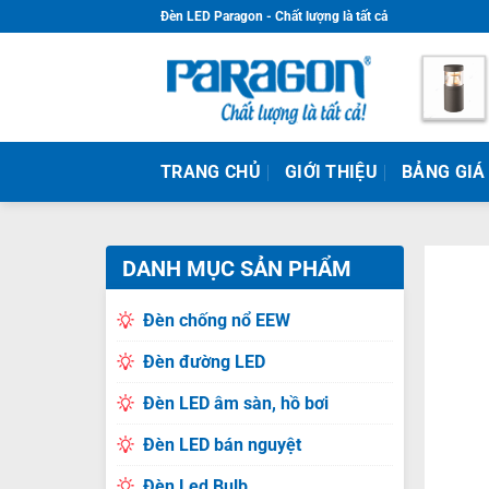
Skip
Đèn LED Paragon - Chất lượng là tất cả
to
content
TRANG CHỦ
GIỚI THIỆU
BẢNG GIÁ
DANH MỤC SẢN PHẨM
Đèn chống nổ EEW
Đèn đường LED
Đèn LED âm sàn, hồ bơi
Đèn LED bán nguyệt
Đèn Led Bulb