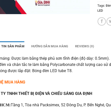
Tags:
Đèn
LED
 TIN SẢN PHẨM
HƯỚNG DẪN MUA HÀNG
REVIEWS (0)
máng: Được làm bằng thép phủ sơn tĩnh điện (độ dày: 0.5mm).
đèn và chân tắc te làm bằng Polycarbonate chất lượng cao sử d
bóng được lắp đặt: Bóng đèn LED tube T8.
 HỆ MUA HÀNG
TY TNHH THIẾT BỊ ĐIỆN VÀ CHIẾU SÁNG GIA ĐỊNH
Tầng 1, Tòa nhà Packsimex, 52 Đông Du, P. Bến Nghé, Qu
HCM: