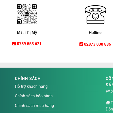
Ms. Thị Mỳ
Hotline
0789 553 621
02873 030 886
CHÍNH SÁCH
CÔN
SÁ
Hỗ trợ khách hàng
NHÀ
Chính sách bảo hành
Chính sách mua hàng
Đôn