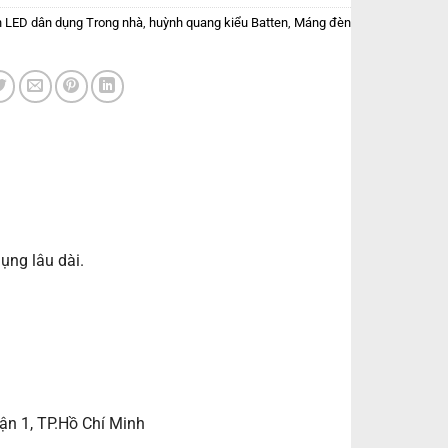
 LED dân dụng Trong nhà
,
huỳnh quang kiểu Batten
,
Máng đèn
ụng lâu dài.
ận 1, TP.Hồ Chí Minh