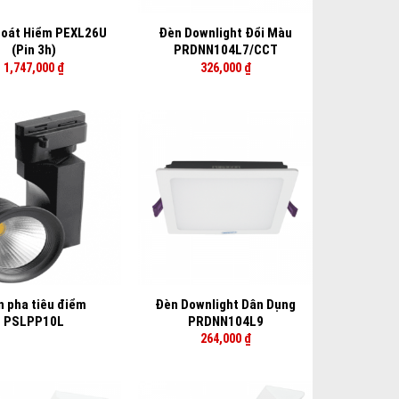
hoát Hiểm PEXL26U
Đèn Downlight Đổi Màu
(Pin 3h)
PRDNN104L7/CCT
1,747,000
₫
326,000
₫
+
 pha tiêu điểm
Đèn Downlight Dân Dụng
PSLPP10L
PRDNN104L9
264,000
₫