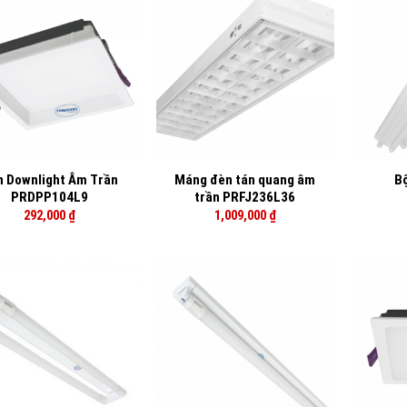
+
+
 Downlight Âm Trần
Máng đèn tán quang âm
B
PRDPP104L9
trần PRFJ236L36
292,000
₫
1,009,000
₫