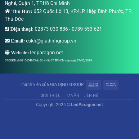
Nghé, Quận 1, TP.Hồ Chí Minh
652 Quốc Lộ 13, KP.4, P. Hiệp Bình Phước, TP.
Thủ Đức:
Thủ Đức
02873 030 886
-
0789 553 621
Điện thoại:
cskh@giadinhgroup.vn
Email:
ledparagon.net
Website:
GPĐKKD số 0315654905 do Sở KH & ĐT TP.HCM cấp ngày 07/05/2019.
Thành viên của
GIA ĐỊNH GROUP
GIỚI THIỆU
TƯ VẤN
LIÊN HỆ
Copyright 2026 ©
LedParagon.net