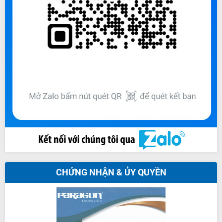
CHỨNG NHẬN & ỦY QUYỀN