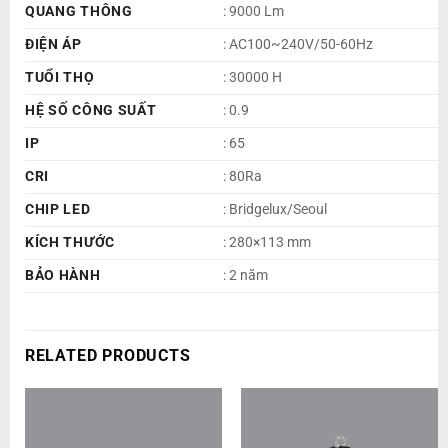
QUANG THÔNG
: 9000 Lm
ĐIỆN ÁP
: AC100~240V/50-60Hz
TUỔI THỌ
: 30000 H
HỆ SỐ CÔNG SUẤT
: 0.9
IP
: 65
CRI
: 80Ra
CHIP LED
: Bridgelux/Seoul
KÍCH THƯỚC
: 280×113 mm
BẢO HÀNH
: 2 năm
RELATED PRODUCTS