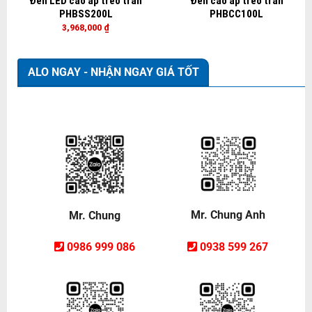
Đèn LED cao áp treo trần
Đèn cao áp treo trần
PHBSS200L
PHBCC100L
3,968,000
₫
ALO NGAY - NHẬN NGAY GIÁ TỐT
Mr. Chung Anh
Mr. Chung
0938 599 267
0986 999 086