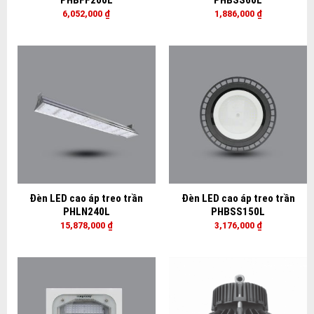
PHBFF200L
PHBSS60L
6,052,000
₫
1,886,000
₫
Đèn LED cao áp treo trần
Đèn LED cao áp treo trần
PHLN240L
PHBSS150L
15,878,000
₫
3,176,000
₫