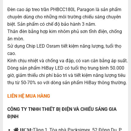
Đèn cao áp treo trần PHBCC180L Paragon là sản phẩm
chuyên dùng cho những môi trường chiếu sáng chuyên
biệt. Sản phẩm có chế độ bảo hành 3 năm.
Thân đèn bằng hợp kim nhôm phủ sơn tĩnh điện, chống
ăn mòn.
Sử dụng Chip LED Osram tiết kiệm năng lượng, tuổi thọ
cao.
Kính chịu nhiệt và chống va đập, có van cân bằng áp suất.
Dòng sản phẩm HiBay LED có tuổi thọ trung bình 50.000
giờ, giảm thiểu chi phí bảo trì và tiết kiệm năng lượng tiêu
thụ từ 50-70% so với dòng sản phẩm HiBay thông thường.
LIÊN HỆ MUA HÀNG
CÔNG TY TNHH THIẾT BỊ ĐIỆN VÀ CHIẾU SÁNG GIA
ĐỊNH
Tầng 1, Tòa nhà Packsimex, 52 Đông Du, P.
HCM: