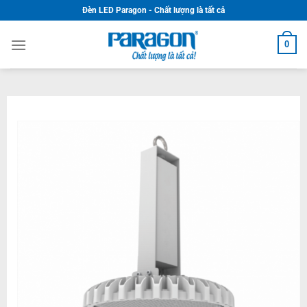
Skip
Đèn LED Paragon - Chất lượng là tất cả
to
content
0