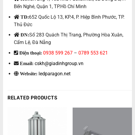
Bến Nghé, Quận 1, TP.Hồ Chí Minh
652 Quốc Lộ 13, KP.4, P. Hiệp Bình Phước, TP.
TĐ:
Thủ Đức
Số 283 Quách Thị Trang, Phường Hòa Xuân,
ĐN:
Cẩm Lệ, Đà Nẵng
0938 599 267
–
0789 553 621
Điện thoại:
cskh@giadinhgroup.vn
Email:
ledparagon.net
Website:
RELATED PRODUCTS