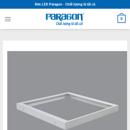
Skip
Đèn LED Paragon - Chất lượng là tất cả
to
content
0