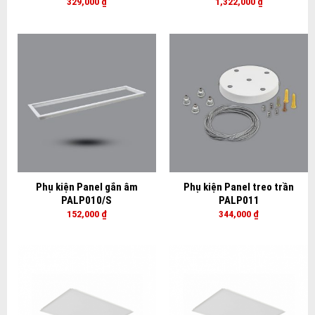
329,000
₫
1,322,000
₫
Phụ kiện Panel gắn âm
Phụ kiện Panel treo trần
PALP010/S
PALP011
152,000
₫
344,000
₫