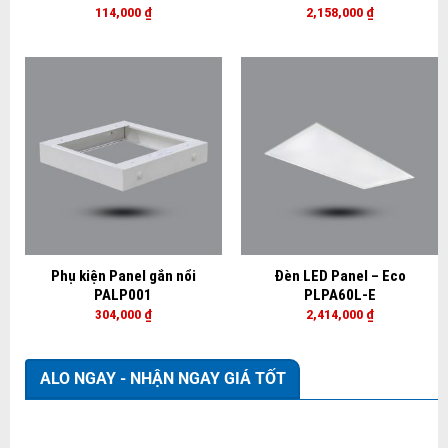
114,000
₫
2,158,000
₫
Phụ kiện Panel gắn nổi
Đèn LED Panel – Eco
PALP001
PLPA60L-E
304,000
₫
2,414,000
₫
ALO NGAY - NHẬN NGAY GIÁ TỐT