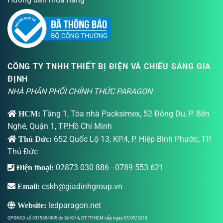
CÔNG TY TNHH THIẾT BỊ ĐIỆN VÀ CHIẾU SÁNG GIA
ĐỊNH
NHÀ PHÂN PHỐI CHÍNH THỨC PARAGON
Tầng 1, Tòa nhà Packsimex, 52 Đông Du, P. Bến
HCM:
Nghé, Quận 1, TP.Hồ Chí Minh
652 Quốc Lộ 13, KP.4, P. Hiệp Bình Phước, TP.
Thủ Đức:
Thủ Đức
02873 030 886
-
0789 553 621
Điện thoại:
cskh@giadinhgroup.vn
Email:
ledparagon.net
Website:
GPĐKKD số 0315654905 do Sở KH & ĐT TP.HCM cấp ngày 07/05/2019.