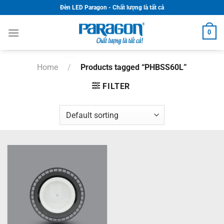
Skip
Đèn LED Paragon - Chất lượng là tất cả
to
content
0
Home
/
Products tagged “PHBSS60L”
FILTER