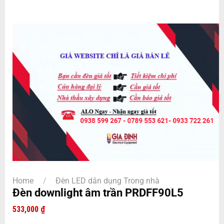
Home
/
Đèn LED dân dụng Trong nhà
Đèn downlight âm trần PRDFF90L5
533,000
₫