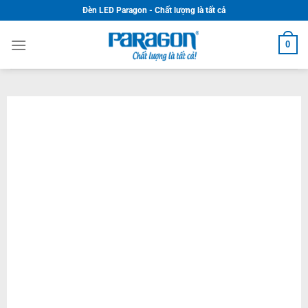
Skip
Đèn LED Paragon - Chất lượng là tất cả
to
content
0