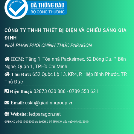
CÔNG TY TNHH THIẾT BỊ ĐIỆN VÀ CHIẾU SÁNG GIA
ĐỊNH
NHÀ PHÂN PHỐI CHÍNH THỨC PARAGON
Tầng 1, Tòa nhà Packsimex, 52 Đông Du, P. Bến
HCM:
Nghé, Quận 1, TP.Hồ Chí Minh
652 Quốc Lộ 13, KP.4, P. Hiệp Bình Phước, TP.
Thủ Đức:
Thủ Đức
02873 030 886
-
0789 553 621
Điện thoại:
cskh@giadinhgroup.vn
Email:
ledparagon.net
Website:
GPĐKKD số 0315654905 do Sở KH & ĐT TP.HCM cấp ngày 07/05/2019.