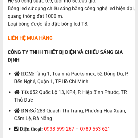
Hệ số công suất: 0.9, tuổi thọ 50.000 giờ.
Bóng led sử dụng chiếu sáng bằng công nghệ led hiện đại,
quang thông đạt 1000lm.
Loại bóng được lắp đặt: bóng led T8.
LIÊN HỆ MUA HÀNG
CÔNG TY TNHH THIẾT BỊ ĐIỆN VÀ CHIẾU SÁNG GIA
ĐỊNH
Tầng 1, Tòa nhà Packsimex, 52 Đông Du, P.
HCM:
Bến Nghé, Quận 1, TP.Hồ Chí Minh
652 Quốc Lộ 13, KP.4, P. Hiệp Bình Phước, TP.
TĐ:
Thủ Đức
Số 283 Quách Thị Trang, Phường Hòa Xuân,
ĐN:
Cẩm Lệ, Đà Nẵng
0938 599 267
–
0789 553 621
Điện thoại: