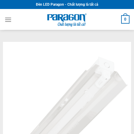
Skip
Đèn LED Paragon - Chất lượng là tất cả
to
content
0