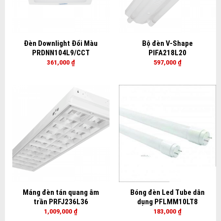
Đèn Downlight Đổi Màu
Bộ đèn V-Shape
PRDNN104L9/CCT
PIFA218L20
361,000
₫
597,000
₫
Máng đèn tán quang âm
Bóng đèn Led Tube dân
trần PRFJ236L36
dụng PFLMM10LT8
1,009,000
₫
183,000
₫