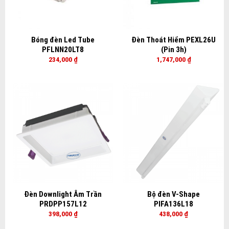
Bóng đèn Led Tube
Đèn Thoát Hiểm PEXL26U
PFLNN20LT8
(Pin 3h)
234,000
₫
1,747,000
₫
Đèn Downlight Âm Trần
Bộ đèn V-Shape
PRDPP157L12
PIFA136L18
398,000
₫
438,000
₫