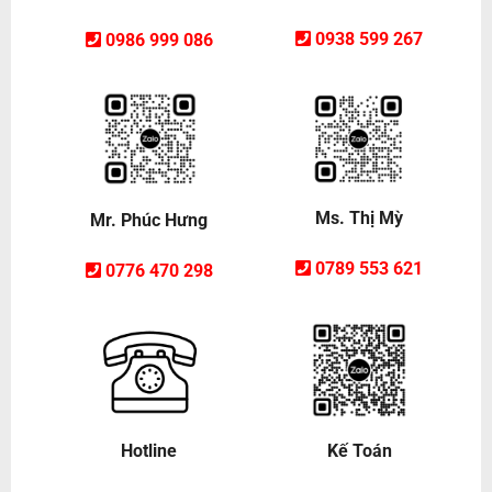
0938 599 267
0986 999 086
Ms. Thị Mỳ
Mr. Phúc Hưng
0789 553 621
0776 470 298
Hotline
Kế Toán