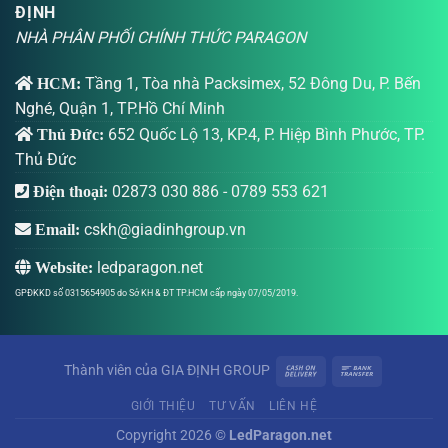
ĐỊNH
NHÀ PHÂN PHỐI CHÍNH THỨC PARAGON
Tầng 1, Tòa nhà Packsimex, 52 Đông Du, P. Bến
HCM:
Nghé, Quận 1, TP.Hồ Chí Minh
652 Quốc Lộ 13, KP.4, P. Hiệp Bình Phước, TP.
Thủ Đức:
Thủ Đức
02873 030 886
-
0789 553 621
Điện thoại:
cskh@giadinhgroup.vn
Email:
ledparagon.net
Website:
GPĐKKD số 0315654905 do Sở KH & ĐT TP.HCM cấp ngày 07/05/2019.
Thành viên của
GIA ĐỊNH GROUP
GIỚI THIỆU
TƯ VẤN
LIÊN HỆ
Copyright 2026 ©
LedParagon.net