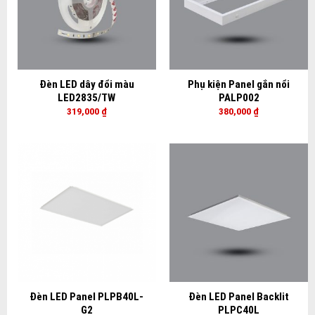
Đèn LED dây đổi màu
Phụ kiện Panel gắn nổi
LED2835/TW
PALP002
319,000
₫
380,000
₫
Đèn LED Panel PLPB40L-
Đèn LED Panel Backlit
G2
PLPC40L