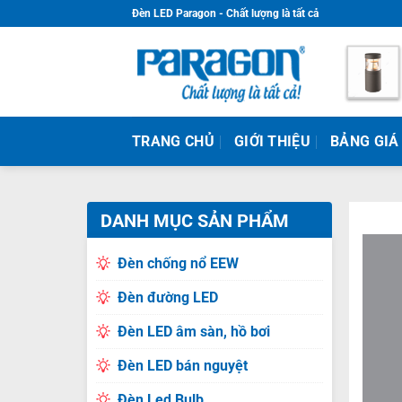
Skip
Đèn LED Paragon - Chất lượng là tất cả
to
content
TRANG CHỦ
GIỚI THIỆU
BẢNG GIÁ
DANH MỤC SẢN PHẨM
Đèn chống nổ EEW
Đèn đường LED
Đèn LED âm sàn, hồ bơi
Đèn LED bán nguyệt
Đèn Led Bulb