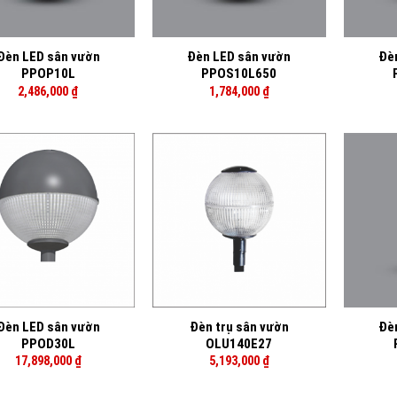
+
+
Đèn LED sân vườn
Đèn LED sân vườn
Đè
PPOP10L
PPOS10L650
2,486,000
₫
1,784,000
₫
+
+
Đèn LED sân vườn
Đèn trụ sân vườn
Đè
PPOD30L
OLU140E27
17,898,000
₫
5,193,000
₫