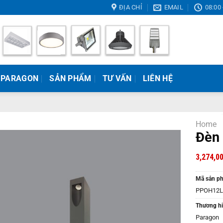
ĐỊA CHỈ
EMAIL
08:00 
 PARAGON
SẢN PHẨM
TƯ VẤN
LIÊN HỆ
Home
Đèn
3,274,0
Mã sản p
PPOH12L
Thương hi
Paragon