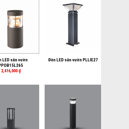
+
n LED sân vườn
Đèn LED sân vườn PLLIE27
PPOB15L265
2,416,000
₫