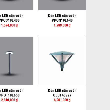
+
n LED sân vườn
Đèn LED sân vườn
PPOS10L400
PPON10L640
1,594,000
₫
1,989,000
₫
+
n LED sân vườn
Đèn LED sân vườn
PPOT10L650
OLD140E27
2,340,000
₫
6,901,000
₫