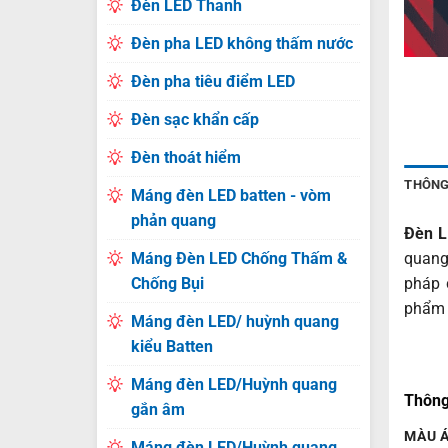
Đèn LED Thanh
Đèn pha LED không thấm nước
Đèn pha tiêu điểm LED
Đèn sạc khẩn cấp
Đèn thoát hiểm
THÔNG
Máng đèn LED batten - vòm
phản quang
Đèn L
Máng Đèn LED Chống Thấm &
quang
Chống Bụi
pháp 
phẩm
Máng đèn LED/ huỳnh quang
kiểu Batten
Máng đèn LED/Huỳnh quang
Thông
gắn âm
MÀU 
Máng đèn LED/Huỳnh quang