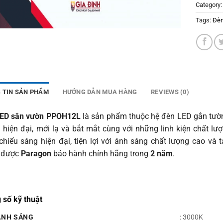
Category
Tags:
Đèn
 TIN SẢN PHẨM
HƯỚNG DẪN MUA HÀNG
REVIEWS (0)
ED sân vườn PPOH12L
là sản phẩm thuộc hệ đèn LED gắn tư
 hiện đại, mới lạ và bắt mắt cùng với những linh kiện chất lư
chiếu sáng hiện đại, tiện lợi với ánh sáng chất lượng cao và
 được
Paragon
bảo hành chính hãng trong
2 năm
.
 số kỹ thuật
ÁNH SÁNG
: 3000K