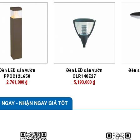
+
+
Đèn LED sân vườn
Đèn LED sân vườn
Đèn s
PPOC12L650
OLR140E27
2,761,000
₫
5,193,000
₫
 NGAY - NHẬN NGAY GIÁ TỐT