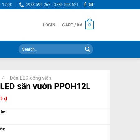
- 17:00
0938 599 267 - 0789 553 621
0
LOGIN
CART /
0
₫
Search
for:
/
Đèn LED công viên
 LED sân vườn PPOH12L
00
₫
hẩm:
ệu: