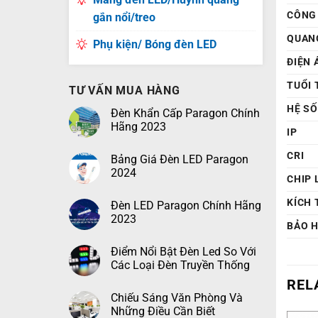
CÔNG
gắn nổi/treo
QUAN
Phụ kiện/ Bóng đèn LED
ĐIỆN 
TUỔI 
TƯ VẤN MUA HÀNG
HỆ S
Đèn Khẩn Cấp Paragon Chính
Hãng 2023
IP
CRI
Bảng Giá Đèn LED Paragon
2024
CHIP 
KÍCH
Đèn LED Paragon Chính Hãng
2023
BẢO 
Điểm Nổi Bật Đèn Led So Với
Các Loại Đèn Truyền Thống
REL
Chiếu Sáng Văn Phòng Và
Những Điều Cần Biết