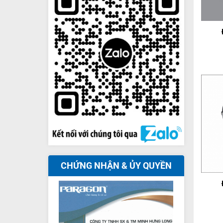
+
+
CHỨNG NHẬN & ỦY QUYỀN