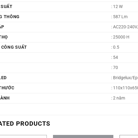
 SUẤT
: 12 W
G THÔNG
: 587 Lm
ÁP
: AC220-240
THỌ
: 25000 H
Ố CÔNG SUẤT
: 0.5
: 54
: 70
LED
: Bridgelux/Ep
 THƯỚC
: 110x110x6
HÀNH
: 2 năm
ATED PRODUCTS