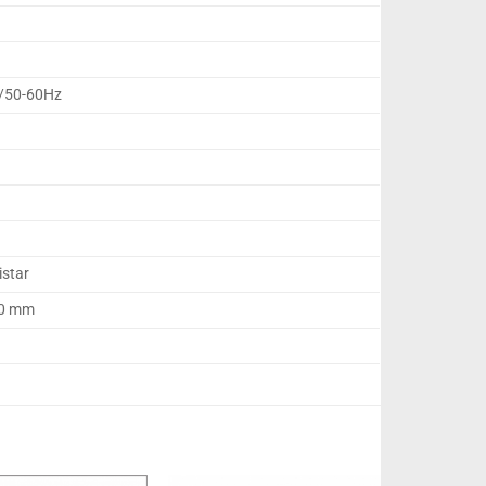
V/50-60Hz
istar
50 mm