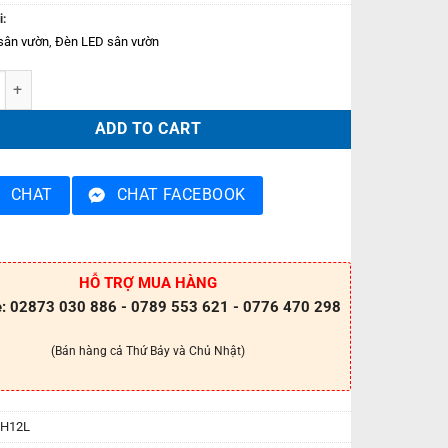
i:
sân vườn
,
Đèn LED sân vườn
 sân vườn PPOH12L quantity
ADD TO CART
CHAT
CHAT FACEBOOK
HỖ TRỢ MUA HÀNG
e: 02873 030 886 - 0789 553 621 - 0776 470 298
(Bán hàng cả Thứ Bảy và Chủ Nhật)
H12L