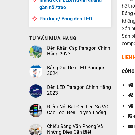
hệ th
gắn nổi/treo
Bóng 
Phụ kiện/ Bóng đèn LED
Không
Sản p
Sản p
TƯ VẤN MUA HÀNG
compa
Đèn Khẩn Cấp Paragon Chính
Hãng 2023
LIÊN
Bảng Giá Đèn LED Paragon
CÔNG 
2024
Đèn LED Paragon Chính Hãng
2023
Điểm Nổi Bật Đèn Led So Với
Các Loại Đèn Truyền Thống
Đ
Chiếu Sáng Văn Phòng Và
Những Điều Cần Biết