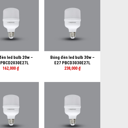
+
đèn led bulb 20w –
Bóng đèn led bulb 30w –
 PBCD2030E27L
E27 PBCD3030E27L
162,000
₫
238,000
₫