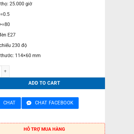
 thọ: 25.000 giờ
>=0.5
 >=80
đèn E27
chiếu 230 độ
 thước: 114×60 mm
n led PBCB730E27L quantity
ADD TO CART
CHAT
CHAT FACEBOOK
HỖ TRỢ MUA HÀNG