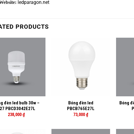
ledparagon.net
Website:
ATED PRODUCTS
+
+
g đèn led bulb 30w –
Bóng đèn led
Bóng đè
27 PBCD3042E27L
PBCB765E27L
P
238,000
₫
73,000
₫