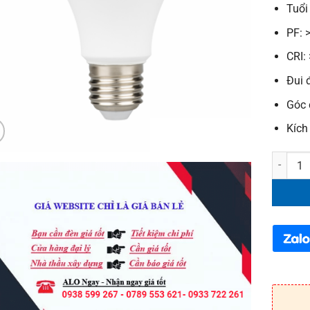
Tuổi
PF: 
CRI:
Đui 
Góc 
Kích
Bóng đè