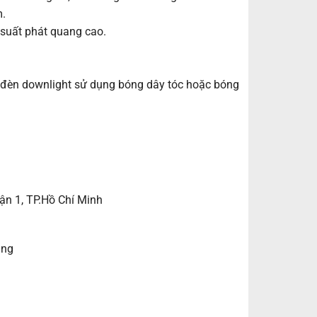
m.
 suất phát quang cao.
 đèn downlight sử dụng bóng dây tóc hoặc bóng
ận 1, TP.Hồ Chí Minh
ẵng