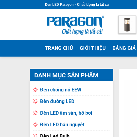
Skip
Đèn LED Paragon - Chất lượng là tất cả
to
content
TRANG CHỦ
GIỚI THIỆU
BẢNG GIÁ
DANH MỤC SẢN PHẨM
Đèn chống nổ EEW
Đèn đường LED
Đèn LED âm sàn, hồ bơi
Đèn LED bán nguyệt
Đèn Led Bulb