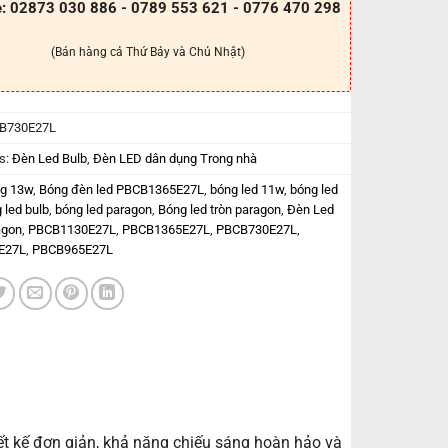
e: 02873 030 886 - 0789 553 621 - 0776 470 298
(Bán hàng cả Thứ Bảy và Chủ Nhật)
B730E27L
s:
Đèn Led Bulb
,
Đèn LED dân dụng Trong nhà
g 13w
,
Bóng đèn led PBCB1365E27L
,
bóng led 11w
,
bóng led
 led bulb
,
bóng led paragon
,
Bóng led tròn paragon
,
Đèn Led
agon
,
PBCB1130E27L
,
PBCB1365E27L
,
PBCB730E27L
,
E27L
,
PBCB965E27L
t kế đơn giản, khả năng chiếu sáng hoàn hảo và