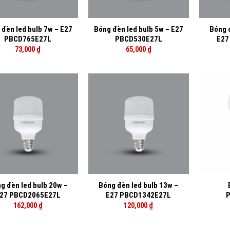
+
+
 đèn led bulb 7w – E27
Bóng đèn led bulb 5w – E27
Bóng 
PBCD765E27L
PBCD530E27L
E27
73,000
₫
65,000
₫
+
+
g đèn led bulb 20w –
Bóng đèn led bulb 13w –
27 PBCD2065E27L
E27 PBCD1342E27L
P
162,000
₫
120,000
₫