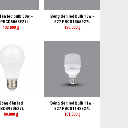
+
đèn led bulb 50w –
Bóng đèn led bulb 13w –
 PBCD5065E27L
E27 PBCD1365E27L
402,000
₫
120,000
₫
+
Bóng đèn led
Bóng đèn led bulb 11w –
BCB930E27L
E27 PBCD1142E27L
80,000
₫
101,000
₫