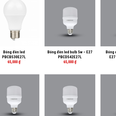
+
+
Bóng đèn led
Bóng đèn led bulb 5w – E27
Bóng 
PBCB530E27L
PBCD542E27L
E27
65,000
₫
65,000
₫