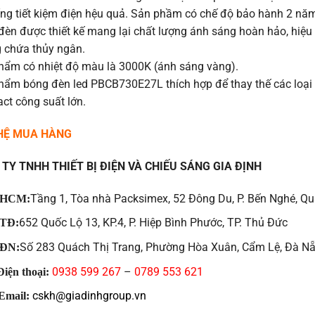
ống tiết kiệm điện hệu quả. Sản phầm có chế độ bảo hành 2 nă
đèn được thiết kế mang lại chất lượng ánh sáng hoàn hảo, hiệu
 chứa thủy ngân.
hẩm có nhiệt độ màu là 3000K (ánh sáng vàng).
hẩm bóng đèn led PBCB730E27L thích hợp để thay thế các loại
ct công suất lớn.
 HỆ MUA HÀNG
TY TNHH THIẾT BỊ ĐIỆN VÀ CHIẾU SÁNG GIA ĐỊNH
Tầng 1, Tòa nhà Packsimex, 52 Đông Du, P. Bến Nghé, Qu
HCM:
652 Quốc Lộ 13, KP.4, P. Hiệp Bình Phước, TP. Thủ Đức
TĐ:
Số 283 Quách Thị Trang, Phường Hòa Xuân, Cẩm Lệ, Đà N
ĐN:
0938 599 267
–
0789 553 621
iện thoại:
cskh@giadinhgroup.vn
Email: