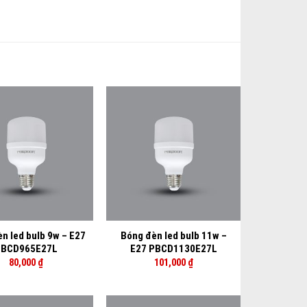
+
n led bulb 9w – E27
Bóng đèn led bulb 11w –
BCD965E27L
E27 PBCD1130E27L
80,000
₫
101,000
₫