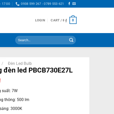
- 17:00
0938 599 267 - 0789 553 621
0
LOGIN
CART /
0
₫
Search
for:
/
Đèn Led Bulb
g đèn led PBCB730E27L
₫
 suất: 7W
g thông: 500 lm
sáng: 3000K