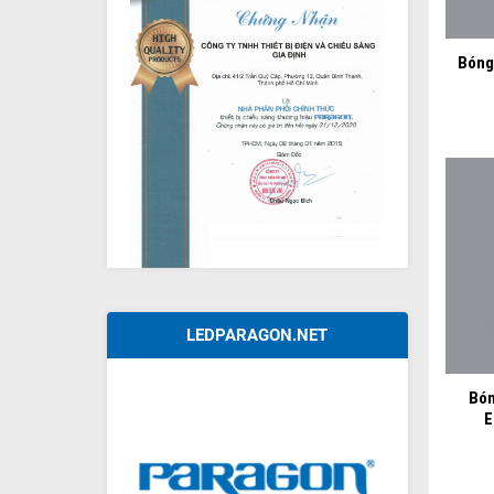
+
Bóng
LEDPARAGON.NET
+
Bón
E