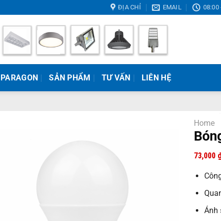
ĐỊA CHỈ
EMAIL
08:00 
 PARAGON
SẢN PHẨM
TƯ VẤN
LIÊN HỆ
Home
Bón
73,000
Công
Quan
Ánh 