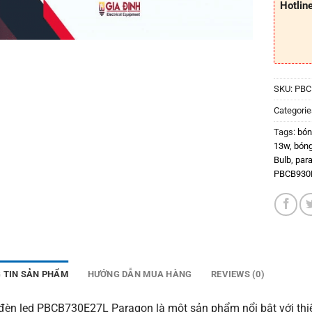
Hotlin
SKU:
PBC
Categorie
Tags:
bón
13w
,
bóng
Bulb
,
par
PBCB930
 TIN SẢN PHẨM
HƯỚNG DẪN MUA HÀNG
REVIEWS (0)
đèn led PBCB730E27L Paragon là một sản phẩm nổi bật với thiế