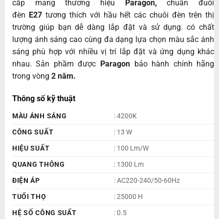
cấp mang thương hiệu
Paragon,
chuẩn đuôi
đèn
E27
tương thích với hầu hết các chuôi đèn trên thị
trường giúp bạn dễ dàng lắp đặt và sử dụng. có chất
lượng ánh sáng cao cùng đa dạng lựa chọn màu sắc ánh
sáng phù hợp với nhiều vị trí lắp đặt và ứng dụng khác
nhau. Sản phầm được
Paragon
bảo hành chính hãng
trong vòng
2 năm.
Thông số kỹ thuật
MÀU ÁNH SÁNG
: 4200K
CÔNG SUẤT
: 13 W
HIỆU SUẤT
: 100 Lm/W
QUANG THÔNG
: 1300 Lm
ĐIỆN ÁP
: AC220-240/50-60Hz
TUỔI THỌ
: 25000 H
HỆ SỐ CÔNG SUẤT
: 0.5