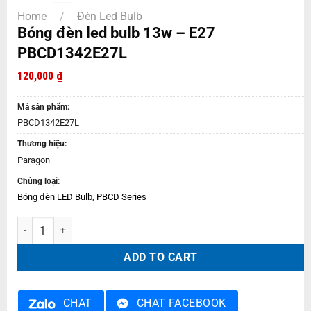
Home
/
Đèn Led Bulb
Bóng đèn led bulb 13w – E27
PBCD1342E27L
120,000
₫
Mã sản phẩm:
PBCD1342E27L
Thương hiệu:
Paragon
Chủng loại:
Bóng đèn LED Bulb
,
PBCD Series
Bóng đèn led bulb 13w – E27 PBCD1342E27L quantity
ADD TO CART
CHAT
CHAT FACEBOOK