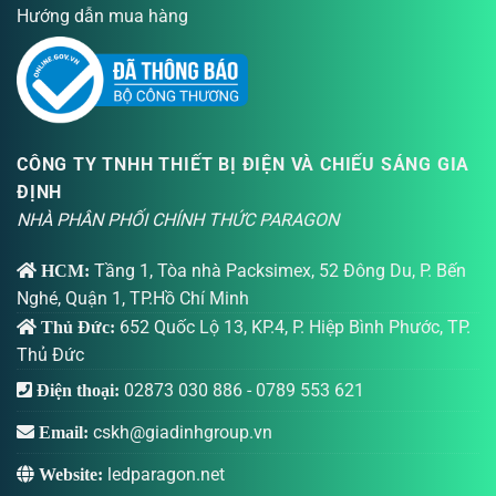
Hướng dẫn mua hàng
CÔNG TY TNHH THIẾT BỊ ĐIỆN VÀ CHIẾU SÁNG GIA
ĐỊNH
NHÀ PHÂN PHỐI CHÍNH THỨC PARAGON
Tầng 1, Tòa nhà Packsimex, 52 Đông Du, P. Bến
HCM:
Nghé, Quận 1, TP.Hồ Chí Minh
652 Quốc Lộ 13, KP.4, P. Hiệp Bình Phước, TP.
Thủ Đức:
Thủ Đức
02873 030 886
-
0789 553 621
Điện thoại:
cskh@giadinhgroup.vn
Email:
ledparagon.net
Website: