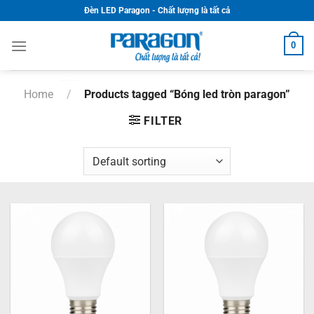
Skip
Đèn LED Paragon - Chất lượng là tất cả
to
content
0
Home
/
Products tagged “Bóng led tròn paragon”
FILTER