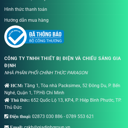
Hình thức thanh toán
Hướng dẫn mua hàng
CÔNG TY TNHH THIẾT BỊ ĐIỆN VÀ CHIẾU SÁNG GIA
ĐỊNH
NHÀ PHÂN PHỐI CHÍNH THỨC PARAGON
Tầng 1, Tòa nhà Packsimex, 52 Đông Du, P. Bến
HCM:
Nghé, Quận 1, TP.Hồ Chí Minh
652 Quốc Lộ 13, KP.4, P. Hiệp Bình Phước, TP.
Thủ Đức:
Thủ Đức
02873 030 886
-
0789 553 621
Điện thoại:
cskh@giadinhgroup.vn
Email: