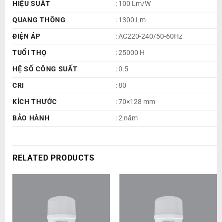
HIỆU SUẤT
: 100 Lm/W
QUANG THÔNG
: 1300 Lm
ĐIỆN ÁP
: AC220-240/50-60Hz
TUỔI THỌ
: 25000 H
HỆ SỐ CÔNG SUẤT
: 0.5
CRI
: 80
KÍCH THƯỚC
: 70×128 mm
BẢO HÀNH
: 2 năm
RELATED PRODUCTS