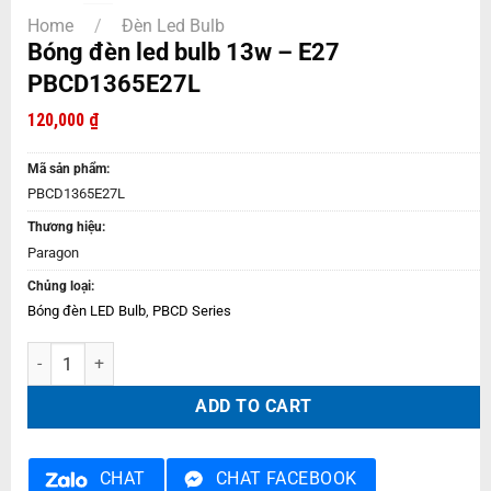
Home
/
Đèn Led Bulb
Bóng đèn led bulb 13w – E27
PBCD1365E27L
120,000
₫
Mã sản phẩm:
PBCD1365E27L
Thương hiệu:
Paragon
Chủng loại:
Bóng đèn LED Bulb
,
PBCD Series
Bóng đèn led bulb 13w – E27 PBCD1365E27L quantity
ADD TO CART
CHAT
CHAT FACEBOOK