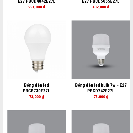
E27 PBCD4042E27L
E27 PBCD5065E27L
291,000
₫
402,000
₫
Bóng đèn led
Bóng đèn led bulb 7w – E27
PBCB730E27L
PBCD742E27L
73,000
₫
73,000
₫