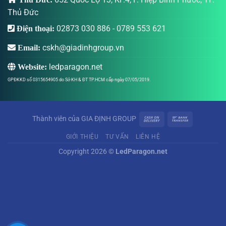
Thủ Đức
02873 030 886
-
0789 553 621
Điện thoại:
cskh@giadinhgroup.vn
Email:
ledparagon.net
Website:
GPĐKKD số 0315654905 do Sở KH & ĐT TP.HCM cấp ngày 07/05/2019.
Thành viên của
GIA ĐỊNH GROUP
GIỚI THIỆU
TƯ VẤN
LIÊN HỆ
Copyright 2026 ©
LedParagon.net