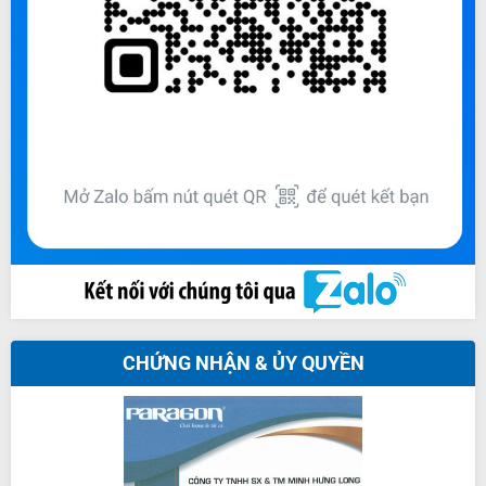
CHỨNG NHẬN & ỦY QUYỀN