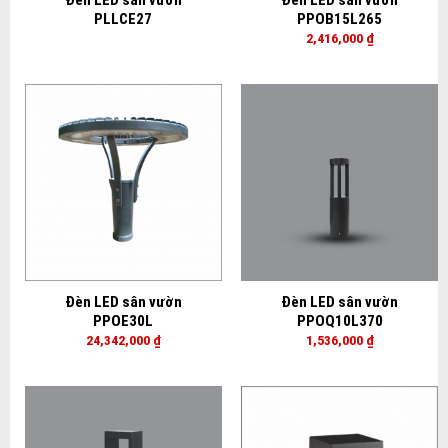
Đèn LED sân vườn
Đèn LED sân vườn
PLLCE27
PPOB15L265
2,416,000
₫
Đèn LED sân vườn
Đèn LED sân vườn
PPOE30L
PPOQ10L370
24,342,000
₫
1,536,000
₫