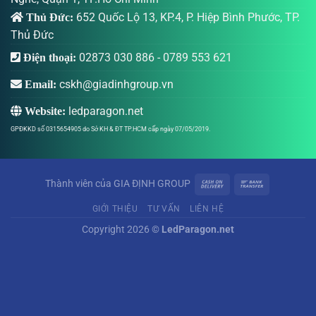
652 Quốc Lộ 13, KP.4, P. Hiệp Bình Phước, TP.
Thủ Đức:
Thủ Đức
02873 030 886
-
0789 553 621
Điện thoại:
cskh@giadinhgroup.vn
Email:
ledparagon.net
Website:
GPĐKKD số 0315654905 do Sở KH & ĐT TP.HCM cấp ngày 07/05/2019.
Thành viên của
GIA ĐỊNH GROUP
GIỚI THIỆU
TƯ VẤN
LIÊN HỆ
Copyright 2026 ©
LedParagon.net