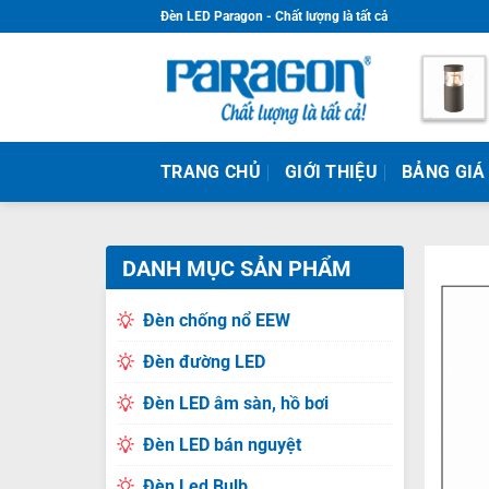
Skip
Đèn LED Paragon - Chất lượng là tất cả
to
content
TRANG CHỦ
GIỚI THIỆU
BẢNG GIÁ
DANH MỤC SẢN PHẨM
Đèn chống nổ EEW
Đèn đường LED
Đèn LED âm sàn, hồ bơi
Đèn LED bán nguyệt
Đèn Led Bulb