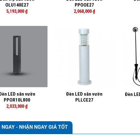
OLU140E27
PPOOE27
5,193,000
₫
2,068,000
₫
+
+
Đèn LED sân vườn
Đèn LED sân vườn
Đèn LE
PPOR10L800
PLLCE27
2,033,000
₫
 NGAY - NHẬN NGAY GIÁ TỐT