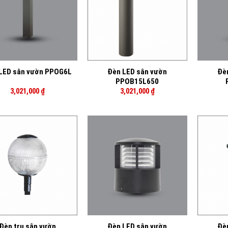
+
+
Đèn LED sân vườn
Đè
LED sân vườn PPOG6L
PPOB15L650
3,021,000
₫
3,021,000
₫
+
+
Đèn trụ sân vườn
Đèn LED sân vườn
Đè