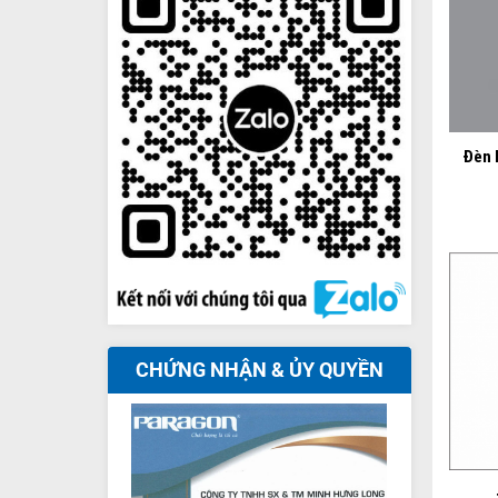
+
Đèn 
CHỨNG NHẬN & ỦY QUYỀN
+