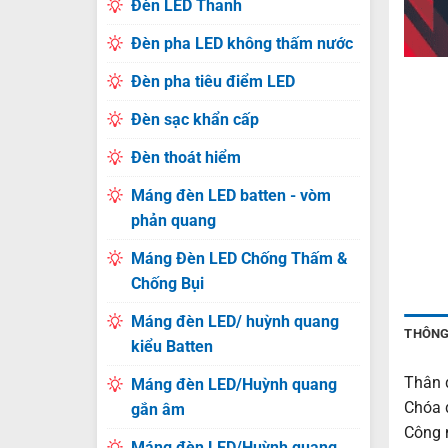
Đèn LED Thanh
Đèn pha LED không thấm nước
Đèn pha tiêu điểm LED
Đèn sạc khẩn cấp
Đèn thoát hiểm
Máng đèn LED batten - vòm
phản quang
Máng Đèn LED Chống Thấm &
Chống Bụi
Máng đèn LED/ huỳnh quang
THÔNG
kiểu Batten
Thân 
Máng đèn LED/Huỳnh quang
Chóa 
gắn âm
Công n
Máng đèn LED/Huỳnh quang