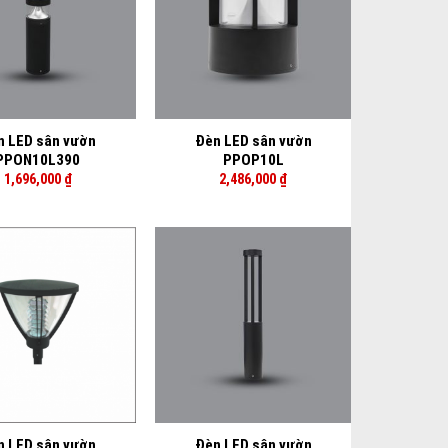
+
n LED sân vườn
Đèn LED sân vườn
PPON10L390
PPOP10L
1,696,000
₫
2,486,000
₫
+
n LED sân vườn
Đèn LED sân vườn