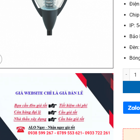
Điện
Chip
IP: 5
Bảo 
Đèn:
Bóng
Đèn LED