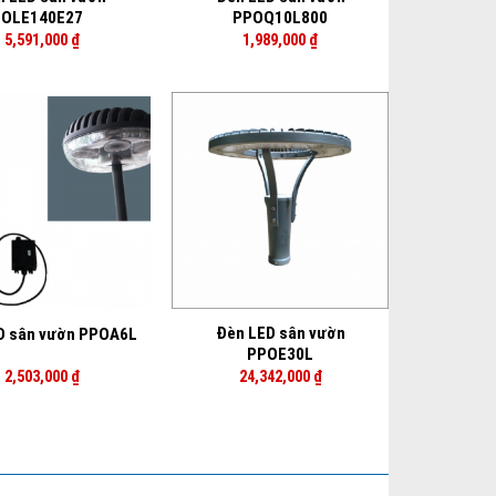
OLE140E27
PPOQ10L800
5,591,000
₫
1,989,000
₫
+
Đèn LED sân vườn
D sân vườn PPOA6L
PPOE30L
2,503,000
₫
24,342,000
₫