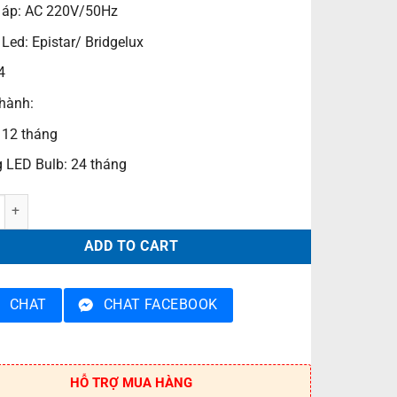
 áp: AC 220V/50Hz
 Led: Epistar/ Bridgelux
4
hành:
 12 tháng
 LED Bulb: 24 tháng
 sân vườn OLR140E27 quantity
ADD TO CART
CHAT
CHAT FACEBOOK
HỖ TRỢ MUA HÀNG