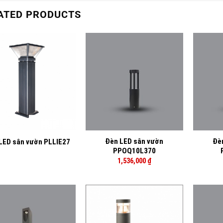
ATED PRODUCTS
+
+
Đèn LED sân vườn
Đè
LED sân vườn PLLIE27
PPOQ10L370
1,536,000
₫