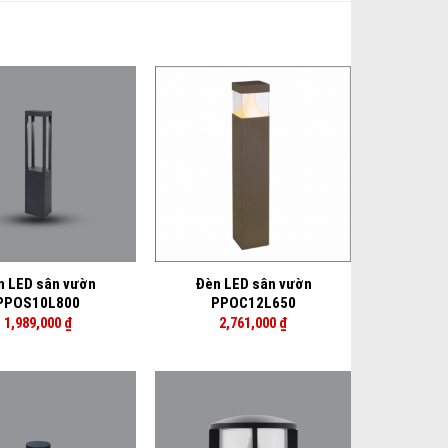
+
n LED sân vườn
Đèn LED sân vườn
PPOS10L800
PPOC12L650
1,989,000
₫
2,761,000
₫