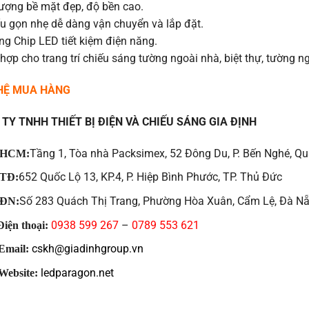
lượng bề mặt đẹp, độ bền cao.
ấu gọn nhẹ dễ dàng vận chuyển và lắp đặt.
ng Chip LED tiết kiệm điện năng.
hợp cho trang trí chiếu sáng tường ngoài nhà, biệt thự, tường n
 HỆ MUA HÀNG
TY TNHH THIẾT BỊ ĐIỆN VÀ CHIẾU SÁNG GIA ĐỊNH
Tầng 1, Tòa nhà Packsimex, 52 Đông Du, P. Bến Nghé, Qu
HCM:
652 Quốc Lộ 13, KP.4, P. Hiệp Bình Phước, TP. Thủ Đức
TĐ:
Số 283 Quách Thị Trang, Phường Hòa Xuân, Cẩm Lệ, Đà N
ĐN:
0938 599 267
–
0789 553 621
iện thoại:
cskh@giadinhgroup.vn
Email:
ledparagon.net
Website: