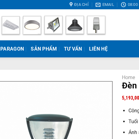
ĐỊA CHỈ
EMAIL
08:00 
 PARAGON
SẢN PHẨM
TƯ VẤN
LIÊN HỆ
Home
Đèn
5,193,0
Công
Tuổi
Ánh 