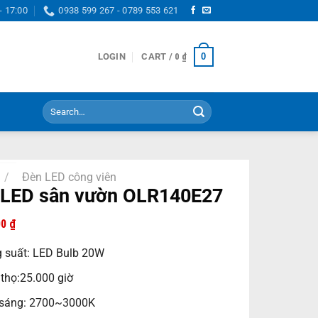
- 17:00
0938 599 267 - 0789 553 621
0
LOGIN
CART /
0
₫
Search
for:
/
Đèn LED công viên
 LED sân vườn OLR140E27
00
₫
 suất: LED Bulb 20W
 thọ:25.000 giờ
sáng: 2700~3000K