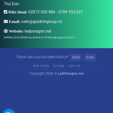
Thủ Đức
02873 030 886
-
0789 553 621
Điện thoại:
cskh@giadinhgroup.vn
Email:
ledparagon.net
Website:
GPĐKKD số 0315654905 do Sở KH & ĐT TP.HCM cấp ngày 07/05/2019.
Thành viên của
GIA ĐỊNH GROUP
GIỚI THIỆU
TƯ VẤN
LIÊN HỆ
Copyright 2026 ©
LedParagon.net