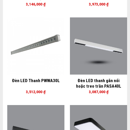
3,146,000
₫
3,973,000
₫
Đèn LED Thanh PWWA30L
Đèn LED thanh gắn nổi
hoặc treo trần PASA40L
3,512,000
₫
3,087,000
₫