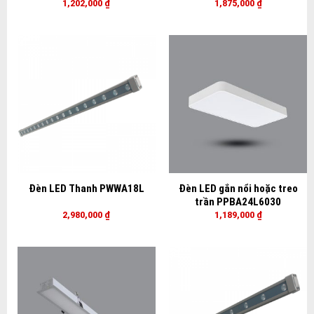
1,202,000
₫
1,875,000
₫
Đèn LED Thanh PWWA18L
Đèn LED gắn nổi hoặc treo
trần PPBA24L6030
2,980,000
₫
1,189,000
₫