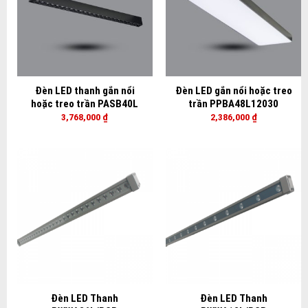
Đèn LED thanh gắn nổi
Đèn LED gắn nổi hoặc treo
hoặc treo trần PASB40L
trần PPBA48L12030
3,768,000
₫
2,386,000
₫
Đèn LED Thanh
Đèn LED Thanh