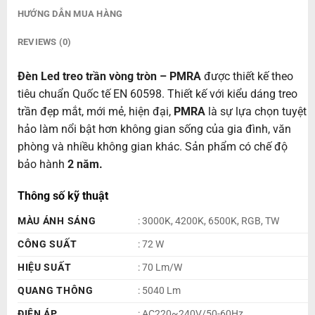
HƯỚNG DẪN MUA HÀNG
REVIEWS (0)
Đèn Led treo trần vòng tròn – PMRA
được thiết kế theo
tiêu chuẩn Quốc tế EN 60598. Thiết kế với kiểu dáng treo
trần đẹp mắt, mới mẻ, hiện đại,
PMRA
là sự lựa chọn tuyệt
hảo làm nổi bật hơn không gian sống của gia đình, văn
phòng và nhiều không gian khác. Sản phẩm có chế độ
bảo hành
2 năm.
Thông số kỹ thuật
MÀU ÁNH SÁNG
: 3000K, 4200K, 6500K, RGB, TW
CÔNG SUẤT
: 72 W
HIỆU SUẤT
: 70 Lm/W
QUANG THÔNG
: 5040 Lm
ĐIỆN ÁP
: AC220~240V/50-60Hz