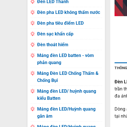
Đèn LED Thanh
Đèn pha LED không thấm nước
Đèn pha tiêu điểm LED
Đèn sạc khẩn cấp
Đèn thoát hiểm
Máng đèn LED batten - vòm
phản quang
THÔNG
Máng Đèn LED Chống Thấm &
Chống Bụi
Đèn L
trần t
Máng đèn LED/ huỳnh quang
đa án
kiểu Batten
Máng đèn LED/Huỳnh quang
Dòng 
gắn âm
tại nh
Máng đèn LED/Huỳnh quang