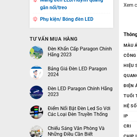
Xem c
gắn nổi/treo
Phụ kiện/ Bóng đèn LED
Thông
TƯ VẤN MUA HÀNG
MÀU 
Đèn Khẩn Cấp Paragon Chính
Hãng 2023
CÔNG
HIỆU 
Bảng Giá Đèn LED Paragon
2024
QUAN
ĐIỆN 
Đèn LED Paragon Chính Hãng
2023
TUỔI 
HỆ S
Điểm Nổi Bật Đèn Led So Với
Các Loại Đèn Truyền Thống
IP
CRI
Chiếu Sáng Văn Phòng Và
Những Điều Cần Biết
CHIP 