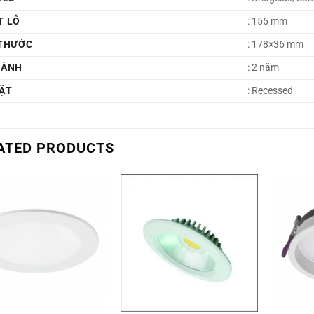
T LỖ
: 155 mm
 THƯỚC
: 178×36 mm
HÀNH
: 2 năm
ẶT
: Recessed
ATED PRODUCTS
+
+