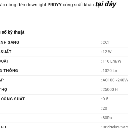
tại đây
ác dòng đèn downlight
PRDYY
công suất khác
 số kỹ thuật
ÁNH SÁNG
: CCT
 SUẤT
: 12 W
SUẤT
: 110 Lm/W
G THÔNG
: 1320 Lm
ÁP
: AC100~240V
THỌ
: 25000 H
Ố CÔNG SUẤT
: 0.5
: 20
: 80Ra
LED
: Bridgelux/S