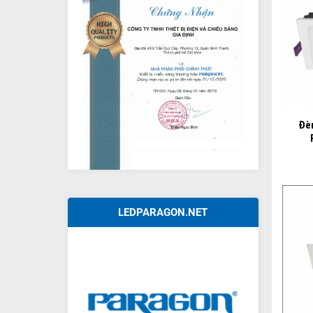
+
Đè
LEDPARAGON.NET
+