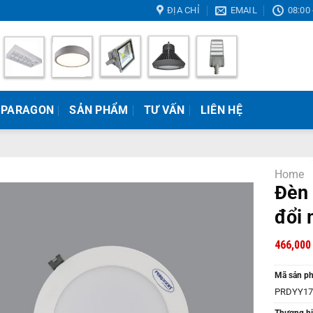
ĐỊA CHỈ
EMAIL
08:00 
 PARAGON
SẢN PHẨM
TƯ VẤN
LIÊN HỆ
Home
Đèn 
đổi
466,00
Mã sản p
PRDYY17
Thương hi