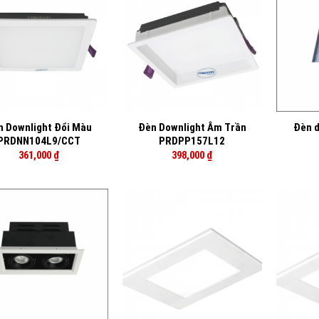
+
+
n Downlight Đổi Màu
Đèn Downlight Âm Trần
Đèn d
PRDNN104L9/CCT
PRDPP157L12
361,000
₫
398,000
₫
+
+