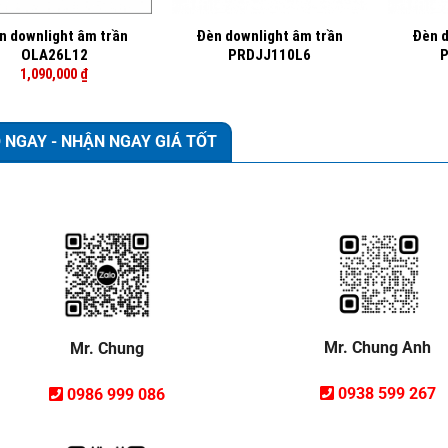
n downlight âm trần
Đèn downlight âm trần
Đèn d
OLA26L12
PRDJJ110L6
1,090,000
₫
 NGAY - NHẬN NGAY GIÁ TỐT
Mr. Chung Anh
Mr. Chung
0938 599 267
0986 999 086