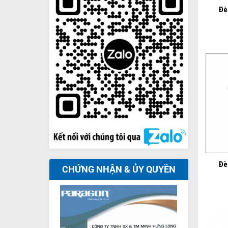
Đè
+
Đè
CHỨNG NHẬN & ỦY QUYỀN