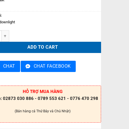
i:
downlight
 Downlight 12W âm trần đổi màu PRDYY178L12/CCT quantity
ADD TO CART
CHAT
CHAT FACEBOOK
HỖ TRỢ MUA HÀNG
e: 02873 030 886 - 0789 553 621 - 0776 470 298
(Bán hàng cả Thứ Bảy và Chủ Nhật)