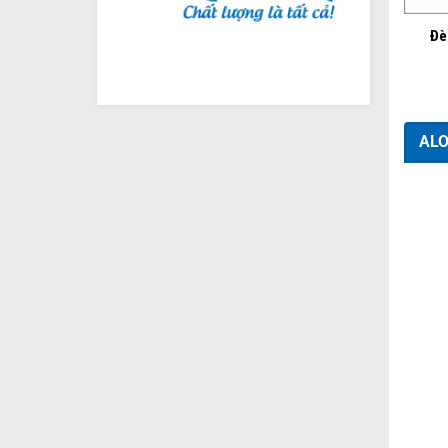
Đè
ALO