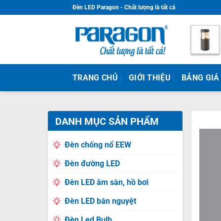
Skip
Đèn LED Paragon - Chất lượng là tất cả
to
content
TRANG CHỦ
GIỚI THIỆU
BẢNG GIÁ
DANH MỤC SẢN PHẨM
Đèn chống nổ EEW
Đèn đường LED
Đèn LED âm sàn, hồ bơi
Đèn LED bán nguyệt
Đèn Led Bulb