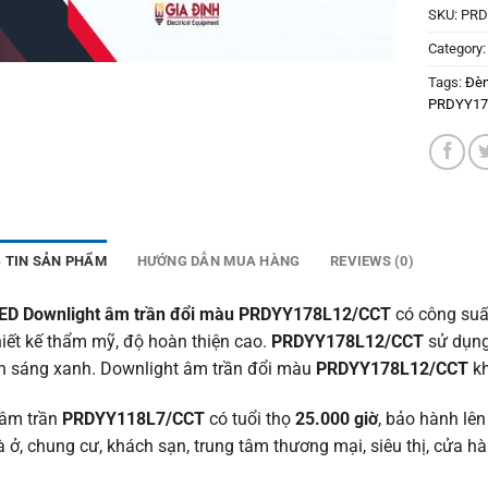
SKU:
PRD
Category
Tags:
Đèn
PRDYY17
 TIN SẢN PHẨM
HƯỚNG DẪN MUA HÀNG
REVIEWS (0)
ED Downlight âm trần đổi màu PRDYY178L12/CCT
có công su
hiết kế thẩm mỹ, độ hoàn thiện cao.
PRDYY178L12
/CCT
sử dụng
h sáng xanh. Downlight âm trần đổi màu
PRDYY178L12
/CCT
kh
âm trần
PRDYY118L7
/CCT
có tuổi thọ
25.000 giờ
, bảo hành lê
à ở, chung cư, khách sạn, trung tâm thương mại, siêu thị, cửa h