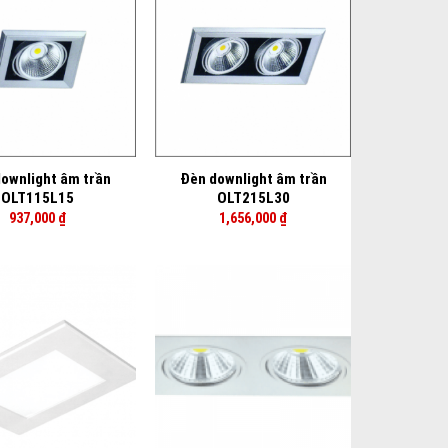
+
ownlight âm trần
Đèn downlight âm trần
OLT115L15
OLT215L30
937,000
₫
1,656,000
₫
+