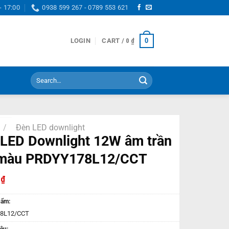
- 17:00
0938 599 267 - 0789 553 621
0
LOGIN
CART /
0
₫
Search
for:
/
Đèn LED downlight
LED Downlight 12W âm trần
 màu PRDYY178L12/CCT
0
₫
hẩm:
8L12/CCT
ệu: