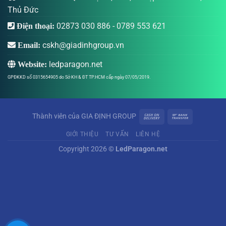
Thủ Đức
02873 030 886
-
0789 553 621
Điện thoại:
cskh@giadinhgroup.vn
Email:
ledparagon.net
Website:
GPĐKKD số 0315654905 do Sở KH & ĐT TP.HCM cấp ngày 07/05/2019.
Thành viên của
GIA ĐỊNH GROUP
GIỚI THIỆU
TƯ VẤN
LIÊN HỆ
Copyright 2026 ©
LedParagon.net