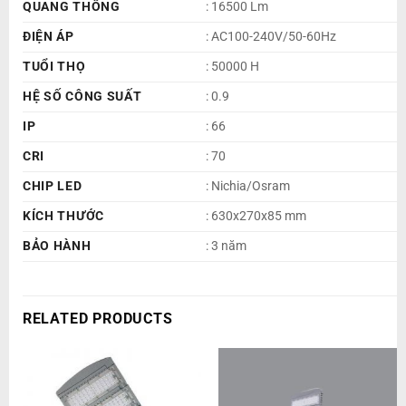
QUANG THÔNG
: 16500 Lm
ĐIỆN ÁP
: AC100-240V/50-60Hz
TUỔI THỌ
: 50000 H
HỆ SỐ CÔNG SUẤT
: 0.9
IP
: 66
CRI
: 70
CHIP LED
: Nichia/Osram
KÍCH THƯỚC
: 630x270x85 mm
BẢO HÀNH
: 3 năm
RELATED PRODUCTS