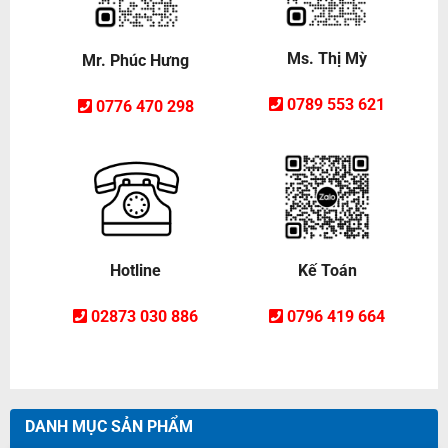
Ms. Thị Mỳ
Mr. Phúc Hưng
0789 553 621
0776 470 298
Hotline
Kế Toán
02873 030 886
0796 419 664
DANH MỤC SẢN PHẨM