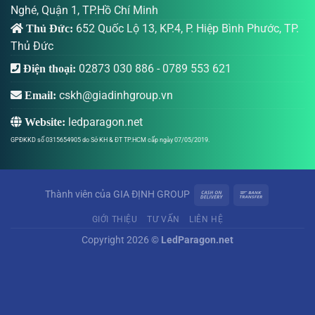
Nghé, Quận 1, TP.Hồ Chí Minh
652 Quốc Lộ 13, KP.4, P. Hiệp Bình Phước, TP.
Thủ Đức:
Thủ Đức
02873 030 886
-
0789 553 621
Điện thoại:
cskh@giadinhgroup.vn
Email:
ledparagon.net
Website:
GPĐKKD số 0315654905 do Sở KH & ĐT TP.HCM cấp ngày 07/05/2019.
Thành viên của
GIA ĐỊNH GROUP
GIỚI THIỆU
TƯ VẤN
LIÊN HỆ
Copyright 2026 ©
LedParagon.net