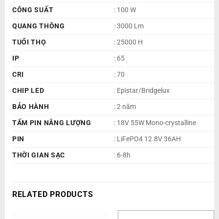
CÔNG SUẤT
: 100 W
QUANG THÔNG
: 3000 Lm
TUỔI THỌ
: 25000 H
IP
: 65
CRI
: 70
CHIP LED
: Epistar/Bridgelux
BẢO HÀNH
: 2 năm
TẤM PIN NĂNG LƯỢNG
: 18V 55W Mono-crystalline
PIN
: LiFePO4 12.8V 36AH
THỜI GIAN SẠC
: 6-8h
RELATED PRODUCTS