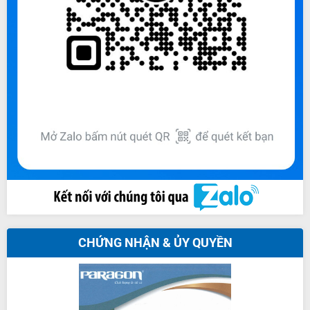
CHỨNG NHẬN & ỦY QUYỀN