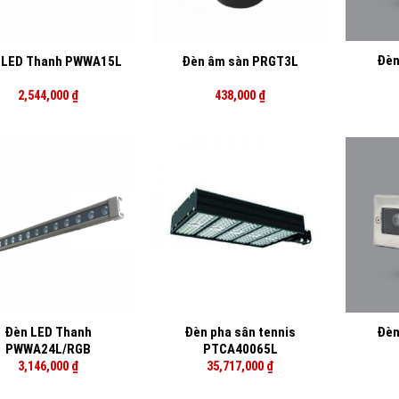
+
+
Đèn
 LED Thanh PWWA15L
Đèn âm sàn PRGT3L
2,544,000
₫
438,000
₫
+
+
Đèn LED Thanh
Đèn pha sân tennis
Đèn
PWWA24L/RGB
PTCA40065L
3,146,000
₫
35,717,000
₫