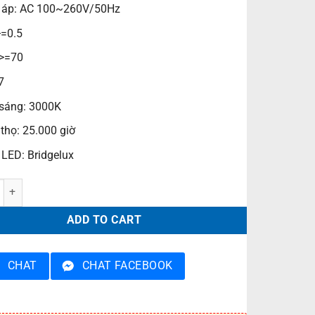
 áp: AC 100~260V/50Hz
>=0.5
 >=70
7
sáng: 3000K
 thọ: 25.000 giờ
 LED: Bridgelux
sàn PRGT9L quantity
ADD TO CART
CHAT
CHAT FACEBOOK