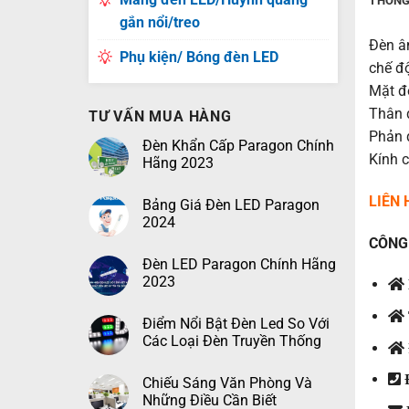
THÔNG
gắn nổi/treo
Đèn â
Phụ kiện/ Bóng đèn LED
chế đ
Mặt đ
Thân 
TƯ VẤN MUA HÀNG
Phản 
Đèn Khẩn Cấp Paragon Chính
Kính c
Hãng 2023
LIÊN
Bảng Giá Đèn LED Paragon
2024
CÔNG 
Đèn LED Paragon Chính Hãng
2023
Điểm Nổi Bật Đèn Led So Với
Các Loại Đèn Truyền Thống
Đ
Chiếu Sáng Văn Phòng Và
Những Điều Cần Biết