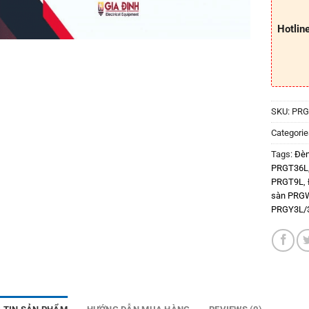
Hotlin
SKU:
PRG
Categorie
Tags:
Đèn
PRGT36L
PRGT9L
,
sàn PRG
PRGY3L/