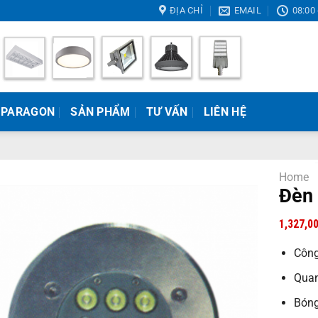
ĐỊA CHỈ
EMAIL
08:00 
 PARAGON
SẢN PHẨM
TƯ VẤN
LIÊN HỆ
Home
Đèn
1,327,0
Công
Quan
Bóng