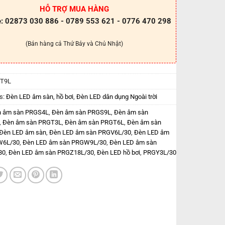
HỖ TRỢ MUA HÀNG
e: 02873 030 886 - 0789 553 621 - 0776 470 298
(Bán hàng cả Thứ Bảy và Chủ Nhật)
T9L
s:
Đèn LED âm sàn, hồ bơi
,
Đèn LED dân dụng Ngoài trời
 âm sàn PRGS4L
,
Đèn âm sàn PRGS9L
,
Đèn âm sàn
,
Đèn âm sàn PRGT3L
,
Đèn âm sàn PRGT6L
,
Đèn âm sàn
Đèn LED âm sàn
,
Đèn LED âm sàn PRGV6L/30
,
Đèn LED âm
W6L/30
,
Đèn LED âm sàn PRGW9L/30
,
Đèn LED âm sàn
30
,
Đèn LED âm sàn PRGZ18L/30
,
Đèn LED hồ bơi
,
PRGY3L/30