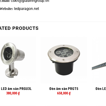
cskh@giadinhgroup.vn
Email:
ledparagon.net
Website:
ATED PRODUCTS
+
+
 LED âm sàn PRGU3L
Đèn âm sàn PRGT5
Đèn L
380,000
₫
658,000
₫