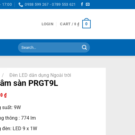
- 17:00
0938 599 267 - 0789 553 621
0
LOGIN
CART /
0
₫
Search
for:
/
Đèn LED dân dụng Ngoài trời
 âm sàn PRGT9L
00
₫
 suất: 9W
g thông : 774 lm
 đèn: LED 9 x 1W