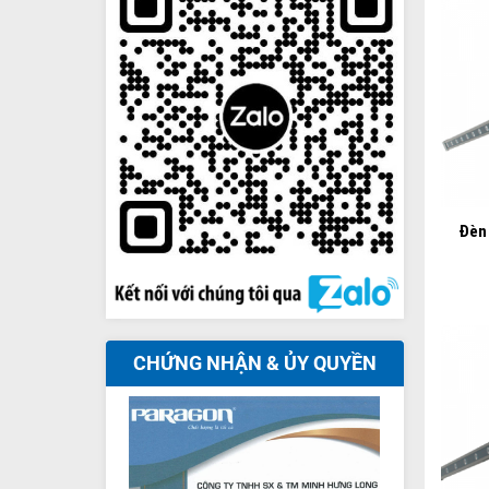
+
Đèn
CHỨNG NHẬN & ỦY QUYỀN