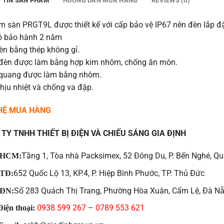
 TIN SẢN PHẨM
HƯỚNG DẪN MUA HÀNG
REVIEWS (0)
m sàn PRGT9L được thiết kế với cấp bảo vệ IP67 nên đèn lắp đặ
ộ bảo hành 2 năm
èn bằng thép không gỉ.
đèn được làm bằng hợp kim nhôm, chống ăn mòn.
quang được làm bằng nhôm.
hịu nhiệt và chống va đập.
 HỆ MUA HÀNG
TY TNHH THIẾT BỊ ĐIỆN VÀ CHIẾU SÁNG GIA ĐỊNH
Tầng 1, Tòa nhà Packsimex, 52 Đông Du, P. Bến Nghé, Qu
HCM:
652 Quốc Lộ 13, KP.4, P. Hiệp Bình Phước, TP. Thủ Đức
TĐ:
Số 283 Quách Thị Trang, Phường Hòa Xuân, Cẩm Lệ, Đà N
ĐN:
0938 599 267
–
0789 553 621
iện thoại: