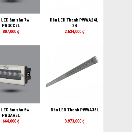
+
 LED âm sàn 7w
Đèn LED Thanh PWWA24L-
PRGCC7L
24
807,000
₫
2,634,000
₫
+
 LED âm sàn 5w
Đèn LED Thanh PWWA36L
PRGAA5L
664,000
₫
3,973,000
₫