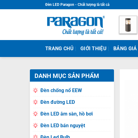
Skip
Đèn LED Paragon - Chất lượng là tất cả
to
content
TRANG CHỦ
GIỚI THIỆU
BẢNG GIÁ
DANH MỤC SẢN PHẨM
Đèn chống nổ EEW
Đèn đường LED
Đèn LED âm sàn, hồ bơi
Đèn LED bán nguyệt
Đèn Led Bulb