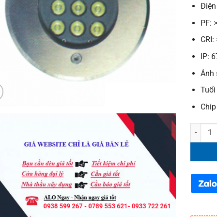
Điện
PF: 
CRI:
IP: 6
Ánh 
Tuổi
Chip
Đèn âm 