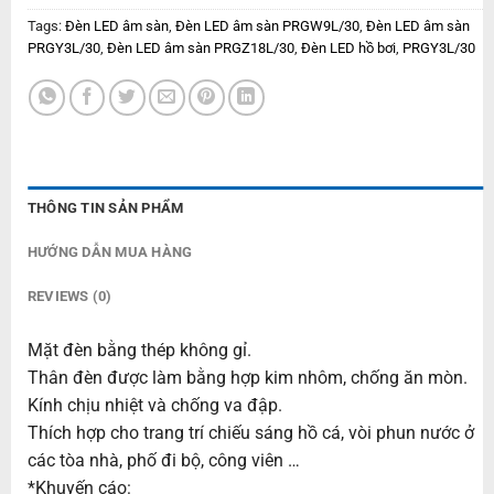
Tags:
Đèn LED âm sàn
,
Đèn LED âm sàn PRGW9L/30
,
Đèn LED âm sàn
PRGY3L/30
,
Đèn LED âm sàn PRGZ18L/30
,
Đèn LED hồ bơi
,
PRGY3L/30
THÔNG TIN SẢN PHẨM
HƯỚNG DẪN MUA HÀNG
REVIEWS (0)
Mặt đèn bằng thép không gỉ.
Thân đèn được làm bằng hợp kim nhôm, chống ăn mòn.
Kính chịu nhiệt và chống va đập.
Thích hợp cho trang trí chiếu sáng hồ cá, vòi phun nước ở
các tòa nhà, phố đi bộ, công viên …
*Khuyến cáo: