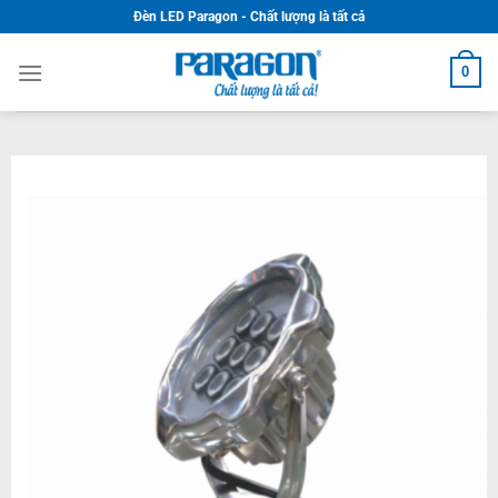
Skip
Đèn LED Paragon - Chất lượng là tất cả
to
content
0