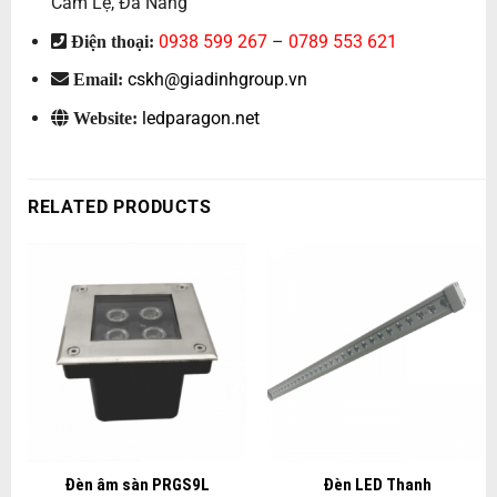
Cẩm Lệ, Đà Nẵng
0938 599 267
–
0789 553 621
Điện thoại:
cskh@giadinhgroup.vn
Email:
ledparagon.net
Website:
RELATED PRODUCTS
Đèn âm sàn PRGS9L
Đèn LED Thanh