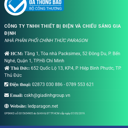
CÔNG TY TNHH THIẾT BỊ ĐIỆN VÀ CHIẾU SÁNG GIA
ĐỊNH
NHÀ PHÂN PHỐI CHÍNH THỨC PARAGON
Tầng 1, Tòa nhà Packsimex, 52 Đông Du, P. Bến
HCM:
Nghé, Quận 1, TP.Hồ Chí Minh
652 Quốc Lộ 13, KP.4, P. Hiệp Bình Phước, TP.
Thủ Đức:
Thủ Đức
02873 030 886
-
0789 553 621
Điện thoại:
cskh@giadinhgroup.vn
Email:
ledparagon.net
Website:
GPĐKKD số 0315654905 do Sở KH & ĐT TP.HCM cấp ngày 07/05/2019.