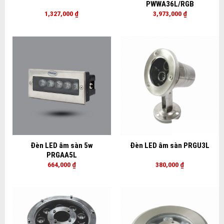
PWWA36L/RGB
1,327,000
₫
3,973,000
₫
Đèn LED âm sàn 5w
Đèn LED âm sàn PRGU3L
PRGAA5L
664,000
₫
380,000
₫