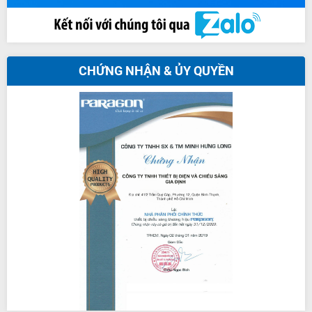
CHỨNG NHẬN & ỦY QUYỀN