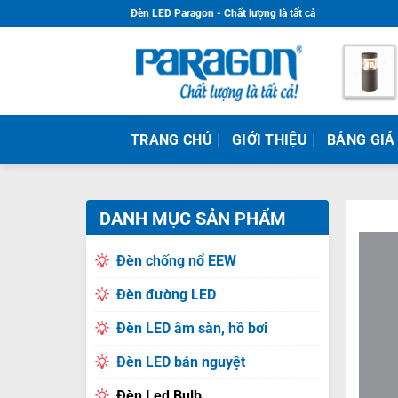
Skip
Đèn LED Paragon - Chất lượng là tất cả
to
content
TRANG CHỦ
GIỚI THIỆU
BẢNG GIÁ
DANH MỤC SẢN PHẨM
Đèn chống nổ EEW
Đèn đường LED
Đèn LED âm sàn, hồ bơi
Đèn LED bán nguyệt
Đèn Led Bulb