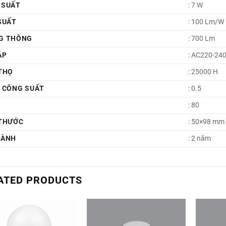
 SUẤT
: 7 W
SUẤT
: 100 Lm/W
G THÔNG
: 700 Lm
ÁP
: AC220-24
THỌ
: 25000 H
Ố CÔNG SUẤT
: 0.5
: 80
 THƯỚC
: 50×98 mm
HÀNH
: 2 năm
ATED PRODUCTS