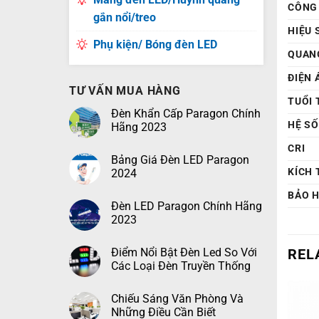
CÔNG
gắn nổi/treo
HIỆU 
Phụ kiện/ Bóng đèn LED
QUAN
ĐIỆN 
TƯ VẤN MUA HÀNG
TUỔI 
Đèn Khẩn Cấp Paragon Chính
HỆ S
Hãng 2023
CRI
Bảng Giá Đèn LED Paragon
KÍCH
2024
BẢO 
Đèn LED Paragon Chính Hãng
2023
Điểm Nổi Bật Đèn Led So Với
REL
Các Loại Đèn Truyền Thống
Chiếu Sáng Văn Phòng Và
Những Điều Cần Biết