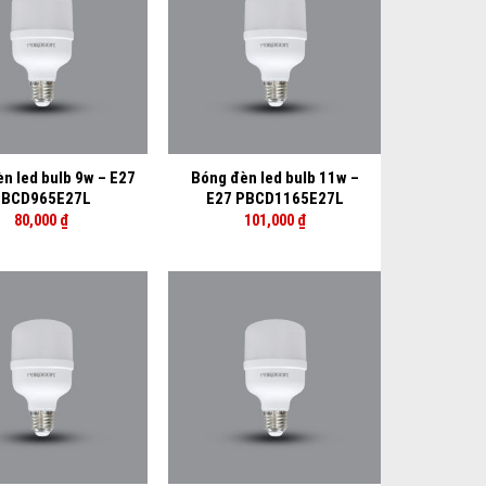
+
n led bulb 9w – E27
Bóng đèn led bulb 11w –
BCD965E27L
E27 PBCD1165E27L
80,000
₫
101,000
₫
+