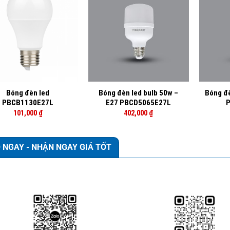
+
+
Bóng đèn led
Bóng đèn led bulb 50w –
Bóng đè
PBCB1130E27L
E27 PBCD5065E27L
P
101,000
₫
402,000
₫
 NGAY - NHẬN NGAY GIÁ TỐT