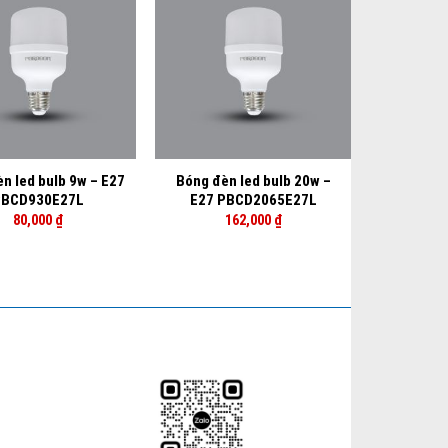
+
n led bulb 9w – E27
Bóng đèn led bulb 20w –
BCD930E27L
E27 PBCD2065E27L
80,000
₫
162,000
₫