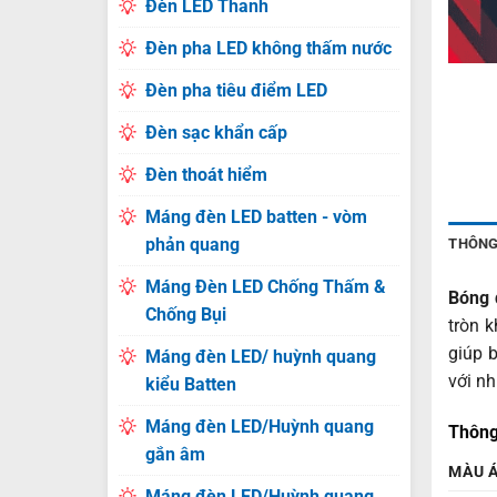
Đèn LED Thanh
Đèn pha LED không thấm nước
Đèn pha tiêu điểm LED
Đèn sạc khẩn cấp
Đèn thoát hiểm
Máng đèn LED batten - vòm
phản quang
THÔNG
Máng Đèn LED Chống Thấm &
Bóng 
Chống Bụi
tròn 
giúp 
Máng đèn LED/ huỳnh quang
với n
kiểu Batten
Máng đèn LED/Huỳnh quang
Thông
gắn âm
MÀU 
Máng đèn LED/Huỳnh quang