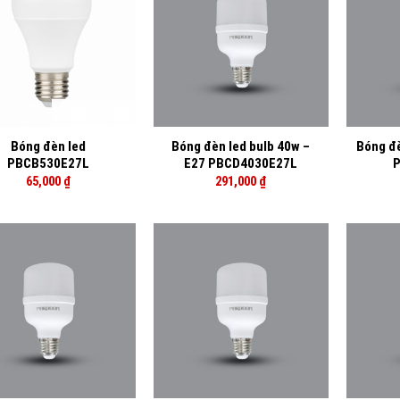
+
+
Bóng đèn led
Bóng đèn led bulb 40w –
Bóng đè
PBCB530E27L
E27 PBCD4030E27L
P
65,000
₫
291,000
₫
+
+