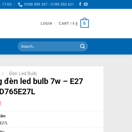
- 17:00
0938 599 267 - 0789 553 621
0
LOGIN
CART /
0
₫
Search
for:
/
Đèn Led Bulb
 đèn led bulb 7w – E27
D765E27L
₫
hẩm:
E27L
ệu: