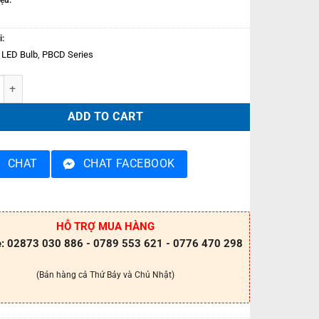
i:
 LED Bulb
,
PBCD Series
 led bulb 7w – E27 PBCD765E27L quantity
ADD TO CART
CHAT
CHAT FACEBOOK
HỖ TRỢ MUA HÀNG
e: 02873 030 886 - 0789 553 621 - 0776 470 298
(Bán hàng cả Thứ Bảy và Chủ Nhật)