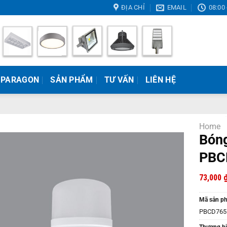
ĐỊA CHỈ
EMAIL
08:00 
 PARAGON
SẢN PHẨM
TƯ VẤN
LIÊN HỆ
Home
Bóng
PBC
73,000
Mã sản p
PBCD765
Thương hi