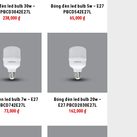
đèn led bulb 30w –
Bóng đèn led bulb 5w – E27
 PBCD3042E27L
PBCD542E27L
238,000
₫
65,000
₫
+
n led bulb 7w – E27
Bóng đèn led bulb 20w –
BCD742E27L
E27 PBCD2030E27L
73,000
₫
162,000
₫