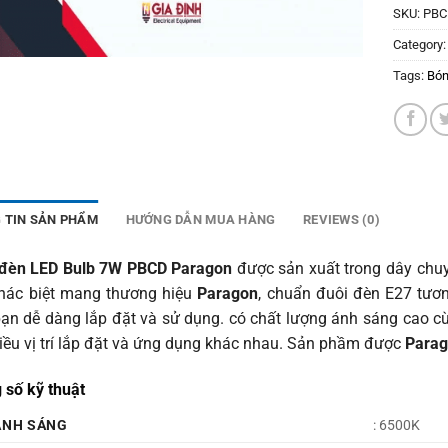
SKU:
PBC
Category
Tags:
Bón
 TIN SẢN PHẨM
HƯỚNG DẪN MUA HÀNG
REVIEWS (0)
đèn LED Bulb 7W PBCD Paragon
được sản xuất trong dây chuyền
khác biệt mang thương hiệu
Paragon
, chuẩn đuôi đèn E27 tươn
bạn dễ dàng lắp đặt và sử dụng. có chất lượng ánh sáng cao 
hiều vị trí lắp đặt và ứng dụng khác nhau. Sản phầm được
Para
 số kỹ thuật
ÁNH SÁNG
: 6500K