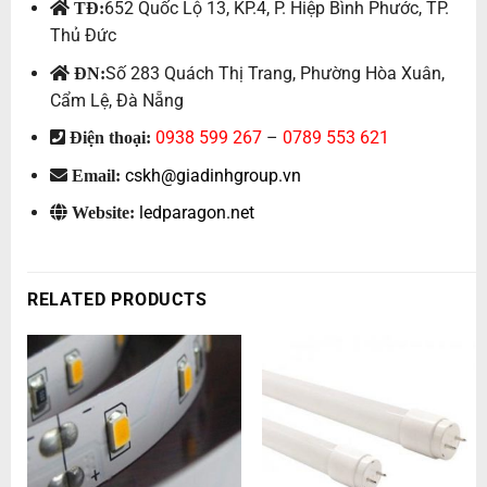
652 Quốc Lộ 13, KP.4, P. Hiệp Bình Phước, TP.
TĐ:
Thủ Đức
Số 283 Quách Thị Trang, Phường Hòa Xuân,
ĐN:
Cẩm Lệ, Đà Nẵng
0938 599 267
–
0789 553 621
Điện thoại:
cskh@giadinhgroup.vn
Email:
ledparagon.net
Website:
RELATED PRODUCTS