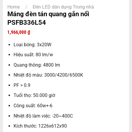
Home
/
Đèn LED dân dụng Trong nhà
Máng đèn tán quang gắn nổi
PSFB336L54
1,966,000
₫
Loại bóng: 3x20W
Hiệu suất: 80 lm/w
Quang thông: 4800 lm
Nhiệt độ màu: 3000/4200/6500K
PF > 0.9
Tuổi thọ: 50.000 giờ
Công suất: 60w+-6
Nhiệt độ làm việc: -20~400C
Kích thước: 1226x612x90