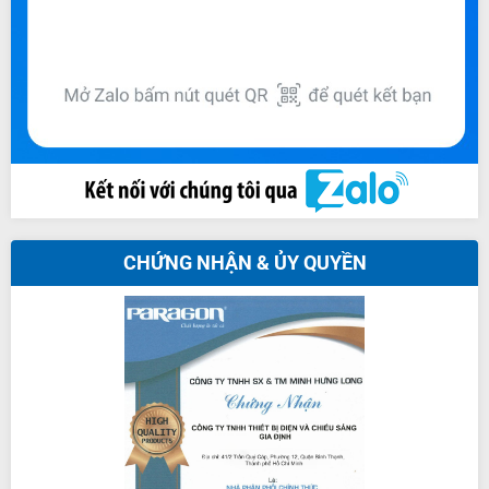
CHỨNG NHẬN & ỦY QUYỀN