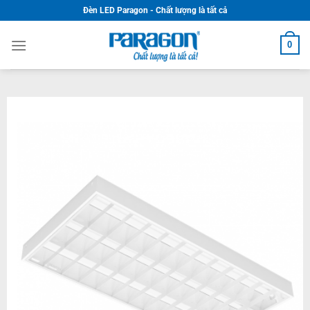
Skip
Đèn LED Paragon - Chất lượng là tất cả
to
content
0