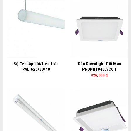
Bộ đèn lắp nổi/treo trần
Đèn Downlight Đổi Màu
PALI625/30/40
PRDNN104L7/CCT
326,000
₫