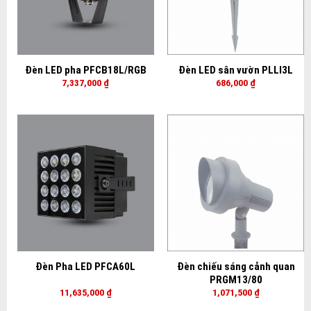
Đèn LED pha PFCB18L/RGB
Đèn LED sân vườn PLLI3L
7,337,000
₫
686,000
₫
Đèn Pha LED PFCA60L
Đèn chiếu sáng cảnh quan
PRGM13/80
11,635,000
₫
1,071,500
₫