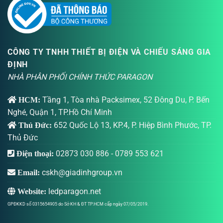
CÔNG TY TNHH THIẾT BỊ ĐIỆN VÀ CHIẾU SÁNG GIA
ĐỊNH
NHÀ PHÂN PHỐI CHÍNH THỨC PARAGON
Tầng 1, Tòa nhà Packsimex, 52 Đông Du, P. Bến
HCM:
Nghé, Quận 1, TP.Hồ Chí Minh
652 Quốc Lộ 13, KP.4, P. Hiệp Bình Phước, TP.
Thủ Đức:
Thủ Đức
02873 030 886
-
0789 553 621
Điện thoại:
cskh@giadinhgroup.vn
Email:
ledparagon.net
Website:
GPĐKKD số 0315654905 do Sở KH & ĐT TP.HCM cấp ngày 07/05/2019.