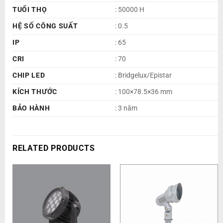
TUỔI THỌ
: 50000 H
HỆ SỐ CÔNG SUẤT
: 0.5
IP
: 65
CRI
: 70
CHIP LED
: Bridgelux/Epistar
KÍCH THƯỚC
: 100×78.5×36 mm
BẢO HÀNH
: 3 năm
RELATED PRODUCTS