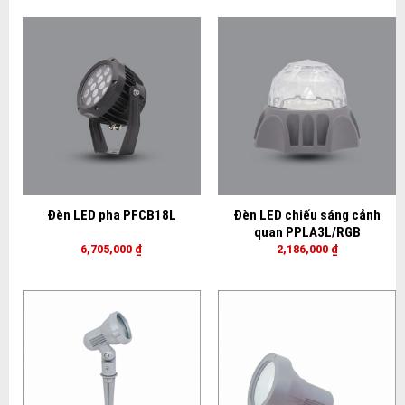
Đèn LED pha PFCB18L
Đèn LED chiếu sáng cảnh
quan PPLA3L/RGB
6,705,000
₫
2,186,000
₫