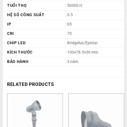
TUỔI THỌ
: 50000 H
HỆ SỐ CÔNG SUẤT
: 0.5
IP
: 65
CRI
: 70
CHIP LED
: Bridgelux/Epistar
KÍCH THƯỚC
: 100×78.5×36 mm
BẢO HÀNH
: 3 năm
RELATED PRODUCTS