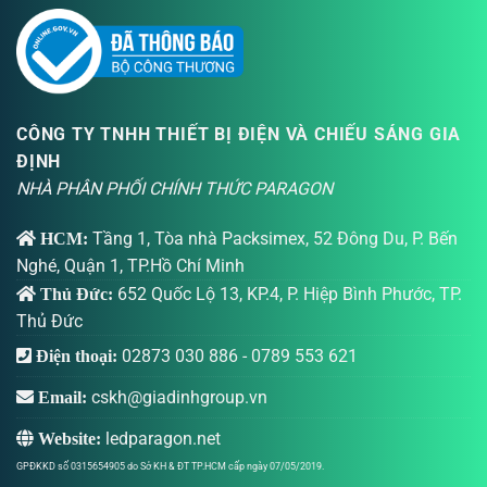
CÔNG TY TNHH THIẾT BỊ ĐIỆN VÀ CHIẾU SÁNG GIA
ĐỊNH
NHÀ PHÂN PHỐI CHÍNH THỨC PARAGON
Tầng 1, Tòa nhà Packsimex, 52 Đông Du, P. Bến
HCM:
Nghé, Quận 1, TP.Hồ Chí Minh
652 Quốc Lộ 13, KP.4, P. Hiệp Bình Phước, TP.
Thủ Đức:
Thủ Đức
02873 030 886
-
0789 553 621
Điện thoại:
cskh@giadinhgroup.vn
Email:
ledparagon.net
Website:
GPĐKKD số 0315654905 do Sở KH & ĐT TP.HCM cấp ngày 07/05/2019.