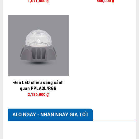
1,071,500
₫
686,000
₫
Đèn LED chiếu sáng cảnh
quan PPLA3L/RGB
2,186,000
₫
ALO NGAY - NHẬN NGAY GIÁ TỐT