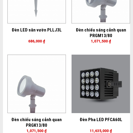
Đèn LED sân vườn PLLJ3L
Đèn chiếu sáng cảnh quan
PRGM13/80
686,000
₫
1,071,500
₫
Đèn chiếu sáng cảnh quan
Đèn Pha LED PFCA60L
PRGK13/80
1,071,500
₫
11,635,000
₫