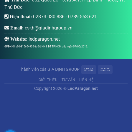
Thủ Đức
02873 030 886
-
0789 553 621
Điện thoại:
cskh@giadinhgroup.vn
Email:
ledparagon.net
Website:
GPĐKKD số 0315654905 do Sở KH & ĐT TP.HCM cấp ngày 07/05/2019.
Thành viên của
GIA ĐỊNH GROUP
GIỚI THIỆU
TƯ VẤN
LIÊN HỆ
Copyright 2026 ©
LedParagon.net