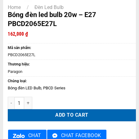
Home
/
Đèn Led Bulb
Bóng đèn led bulb 20w – E27
PBCD2065E27L
162,000
₫
Mã sản phẩm:
PBCD2065E27L
Thương hiệu:
Paragon
Chủng loại:
Bóng đèn LED Bulb
,
PBCD Series
Bóng đèn led bulb 20w – E27 PBCD2065E27L quantity
ADD TO CART
CHAT
CHAT FACEBOOK