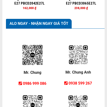
E27 PBCD2042E27L
E27 PBCD3065E27L
162,000
₫
238,000
₫
ALO NGAY - NHẬN NGAY GIÁ TỐT
Mr. Chung Anh
Mr. Chung
0938 599 267
0986 999 086