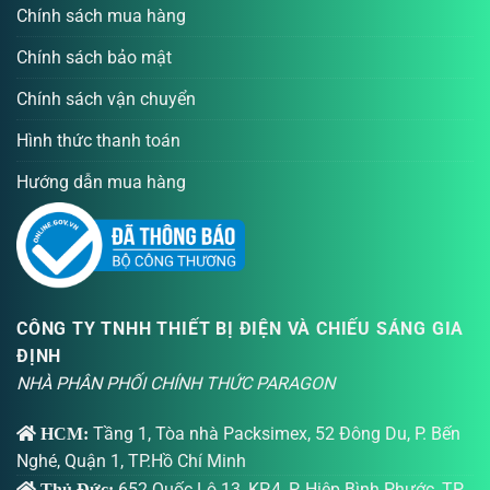
Chính sách mua hàng
Chính sách bảo mật
Chính sách vận chuyển
Hình thức thanh toán
Hướng dẫn mua hàng
CÔNG TY TNHH THIẾT BỊ ĐIỆN VÀ CHIẾU SÁNG GIA
ĐỊNH
NHÀ PHÂN PHỐI CHÍNH THỨC PARAGON
Tầng 1, Tòa nhà Packsimex, 52 Đông Du, P. Bến
HCM:
Nghé, Quận 1, TP.Hồ Chí Minh
652 Quốc Lộ 13, KP.4, P. Hiệp Bình Phước, TP.
Thủ Đức: