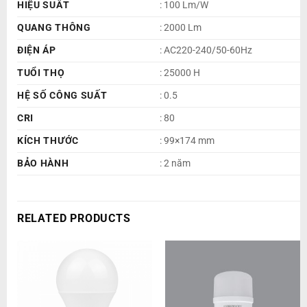
HIỆU SUẤT
: 100 Lm/W
QUANG THÔNG
: 2000 Lm
ĐIỆN ÁP
: AC220-240/50-60Hz
TUỔI THỌ
: 25000 H
HỆ SỐ CÔNG SUẤT
: 0.5
CRI
: 80
KÍCH THƯỚC
: 99×174 mm
BẢO HÀNH
: 2 năm
RELATED PRODUCTS