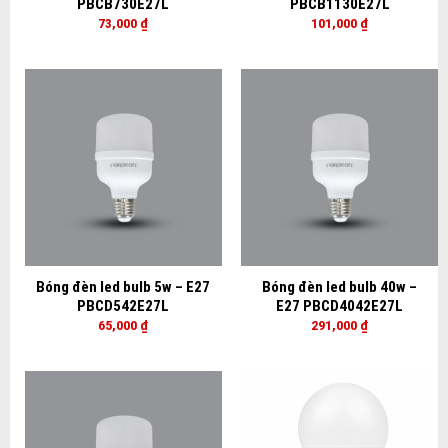
PBCB730E27L
PBCB1130E27L
73,000
₫
101,000
₫
Bóng đèn led bulb 5w – E27
Bóng đèn led bulb 40w –
PBCD542E27L
E27 PBCD4042E27L
65,000
₫
291,000
₫