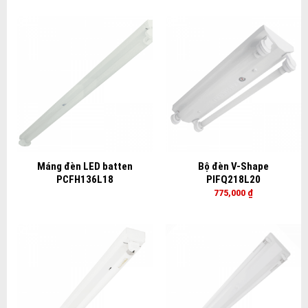
Máng đèn LED batten
Bộ đèn V-Shape
PCFH136L18
PIFQ218L20
775,000
₫