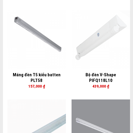
Máng đèn T5 kiểu batten
Bộ đèn V-Shape
PLT58
PIFQ118L10
157,000
₫
439,000
₫