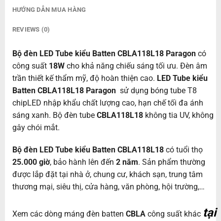
HƯỚNG DẪN MUA HÀNG
REVIEWS (0)
Bộ đèn LED Tube kiểu Batten CBLA118L18 Paragon
có
công suất
18W
cho khả năng chiếu sáng tối ưu. Đèn âm
trần thiết kế thẩm mỹ, độ hoàn thiện cao.
LED Tube kiểu
Batten CBLA118L18 Paragon
sử dụng bóng tube T8
chipLED nhập khẩu chất lượng cao, hạn chế tối đa ánh
sáng xanh. Bộ đèn tube
CBLA118L18
không tia UV, không
gây chói mắt.
Bộ đèn LED Tube kiểu Batten CBLA118L18
có tuổi thọ
25.000 giờ
, bảo hành lên đến
2 năm
. Sản phẩm thường
được lắp đặt tại nhà ở, chung cư, khách sạn, trung tâm
thương mại, siêu thị, cửa hàng, văn phòng, hội trường,…
tại
Xem các dòng máng đèn batten
CBLA
công suất khác