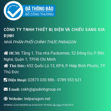
CÔNG TY TNHH THIẾT BỊ ĐIỆN VÀ CHIẾU SÁNG GIA
ĐỊNH
NHÀ PHÂN PHỐI CHÍNH THỨC PARAGON
Tầng 1, Tòa nhà Packsimex, 52 Đông Du, P. Bến
HCM:
Nghé, Quận 1, TP.Hồ Chí Minh
652 Quốc Lộ 13, KP.4, P. Hiệp Bình Phước, TP.
Thủ Đức:
Thủ Đức
02873 030 886
-
0789 553 621
Điện thoại:
cskh@giadinhgroup.vn
Email:
ledparagon.net
Website:
GPĐKKD số 0315654905 do Sở KH & ĐT TP.HCM cấp ngày 07/05/2019.