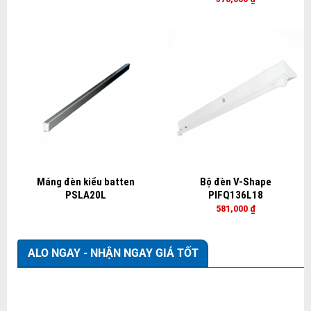
Máng đèn kiểu batten
Bộ đèn V-Shape
PSLA20L
PIFQ136L18
581,000
₫
ALO NGAY - NHẬN NGAY GIÁ TỐT