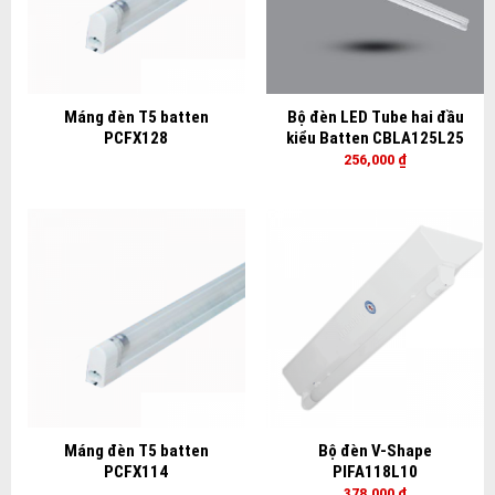
Máng đèn T5 batten
Bộ đèn LED Tube hai đầu
PCFX128
kiểu Batten CBLA125L25
256,000
₫
Máng đèn T5 batten
Bộ đèn V-Shape
PCFX114
PIFA118L10
378,000
₫