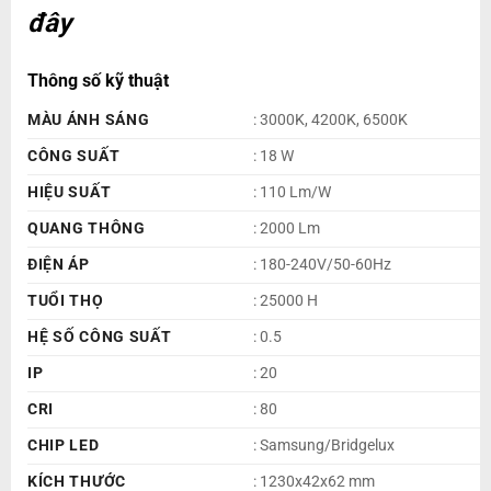
đây
Thông số kỹ thuật
MÀU ÁNH SÁNG
: 3000K, 4200K, 6500K
CÔNG SUẤT
: 18 W
HIỆU SUẤT
: 110 Lm/W
QUANG THÔNG
: 2000 Lm
ĐIỆN ÁP
: 180-240V/50-60Hz
TUỔI THỌ
: 25000 H
HỆ SỐ CÔNG SUẤT
: 0.5
IP
: 20
CRI
: 80
CHIP LED
: Samsung/Bridgelux
KÍCH THƯỚC
: 1230x42x62 mm