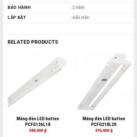
BẢO HÀNH
: 2 năm
LẮP ĐẶT
: Gắn trần
RELATED PRODUCTS
Máng đèn LED batten
Máng đèn LED batten
PCFG136L18
PCFG218L20
388,000
₫
476,000
₫