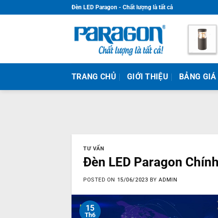
Skip
Đèn LED Paragon - Chất lượng là tất cả
to
content
TRANG CHỦ
GIỚI THIỆU
BẢNG GIÁ
TƯ VẤN
Đèn LED Paragon Chín
POSTED ON
15/06/2023
BY
ADMIN
15
Th6