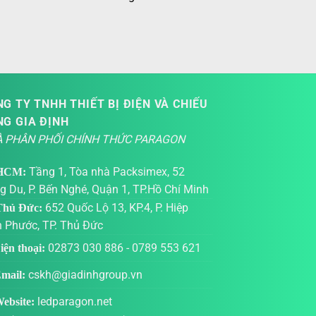
G TY TNHH THIẾT BỊ ĐIỆN VÀ CHIẾU
NG GIA ĐỊNH
 PHÂN PHỐI CHÍNH THỨC PARAGON
Tầng 1, Tòa nhà Packsimex, 52
HCM:
g Du, P. Bến Nghé, Quận 1, TP.Hồ Chí Minh
652 Quốc Lộ 13, KP.4, P. Hiệp
hủ Đức:
h Phước, TP. Thủ Đức
02873 030 886
-
0789 553 621
ện thoại:
cskh@giadinhgroup.vn
mail:
ledparagon.net
ebsite: