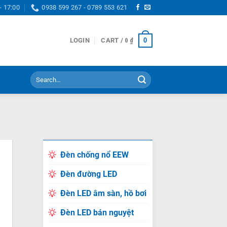
- 17:00
0938 599 267 - 0789 553 621
0
LOGIN
CART /
0
₫
Search
for:
Đèn chống nổ EEW
Đèn đường LED
Đèn LED âm sàn, hồ bơi
Đèn LED bán nguyệt