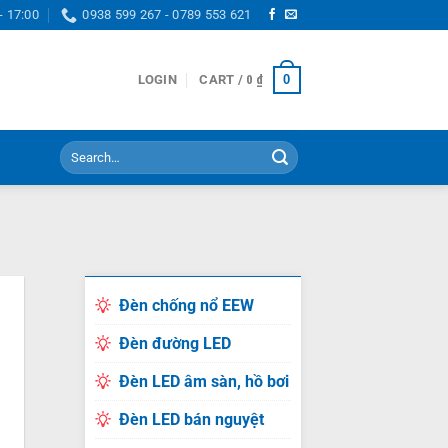
- 17:00
0938 599 267 - 0789 553 621
0
LOGIN
CART /
0
₫
Search
for:
Đèn chống nổ EEW
Đèn đường LED
Đèn LED âm sàn, hồ bơi
Đèn LED bán nguyệt