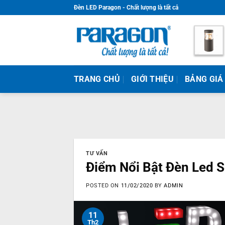
Skip
Đèn LED Paragon - Chất lượng là tất cả
to
content
TRANG CHỦ
GIỚI THIỆU
BẢNG GIÁ
TƯ VẤN
Điểm Nổi Bật Đèn Led S
POSTED ON
11/02/2020
BY
ADMIN
11
Th2