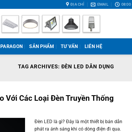
ĐỊA CHỈ
EMAIL
08:00 
 PARAGON
SẢN PHẨM
TƯ VẤN
LIÊN HỆ
TAG ARCHIVES:
ĐÈN LED DÂN DỤNG
o Với Các Loại Đèn Truyền Thống
Đèn LED là gì? Đây là một thiết bị bán dẫn
phát ra ánh sáng khi có dòng điện đi qua.