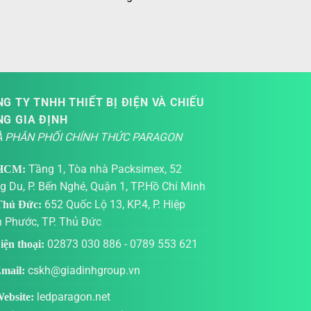
G TY TNHH THIẾT BỊ ĐIỆN VÀ CHIẾU
NG GIA ĐỊNH
 PHÂN PHỐI CHÍNH THỨC PARAGON
Tầng 1, Tòa nhà Packsimex, 52
HCM:
g Du, P. Bến Nghé, Quận 1, TP.Hồ Chí Minh
652 Quốc Lộ 13, KP.4, P. Hiệp
hủ Đức:
h Phước, TP. Thủ Đức
02873 030 886
-
0789 553 621
ện thoại:
cskh@giadinhgroup.vn
mail:
ledparagon.net
ebsite: