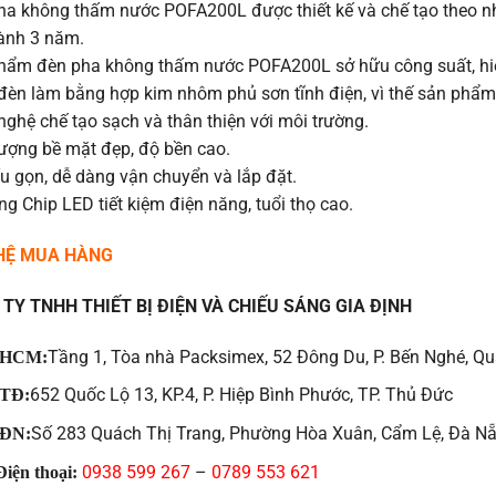
ha không thấm nước POFA200L được thiết kế và chế tạo theo n
ành 3 năm.
hẩm đèn pha không thấm nước POFA200L sở hữu công suất, hi
đèn làm bằng hợp kim nhôm phủ sơn tĩnh điện, vì thế sản phẩm 
ghệ chế tạo sạch và thân thiện với môi trường.
lượng bề mặt đẹp, độ bền cao.
u gọn, dễ dàng vận chuyển và lắp đặt.
g Chip LED tiết kiệm điện năng, tuổi thọ cao.
 HỆ MUA HÀNG
TY TNHH THIẾT BỊ ĐIỆN VÀ CHIẾU SÁNG GIA ĐỊNH
Tầng 1, Tòa nhà Packsimex, 52 Đông Du, P. Bến Nghé, Qu
HCM:
652 Quốc Lộ 13, KP.4, P. Hiệp Bình Phước, TP. Thủ Đức
TĐ:
Số 283 Quách Thị Trang, Phường Hòa Xuân, Cẩm Lệ, Đà N
ĐN:
0938 599 267
–
0789 553 621
iện thoại: