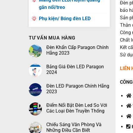
Đèn p
gắn nổi/treo
bảo h
Sản p
Phụ kiện/ Bóng đèn LED
Thân 
Công n
TƯ VẤN MUA HÀNG
Chất 
Đèn Khẩn Cấp Paragon Chính
Kết cấ
Hãng 2023
Sử dụn
Bảng Giá Đèn LED Paragon
LIÊN
2024
CÔNG 
Đèn LED Paragon Chính Hãng
2023
Điểm Nổi Bật Đèn Led So Với
Các Loại Đèn Truyền Thống
Chiếu Sáng Văn Phòng Và
Đ
Những Điều Cần Biết