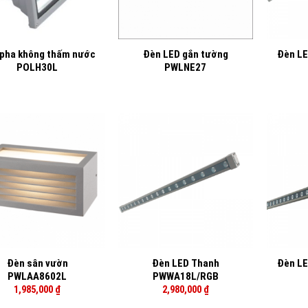
+
+
pha không thấm nước
Đèn LED gắn tường
Đèn L
POLH30L
PWLNE27
+
+
Đèn sân vườn
Đèn LED Thanh
Đèn L
PWLAA8602L
PWWA18L/RGB
1,985,000
₫
2,980,000
₫