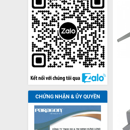
+
CHỨNG NHẬN & ỦY QUYỀN