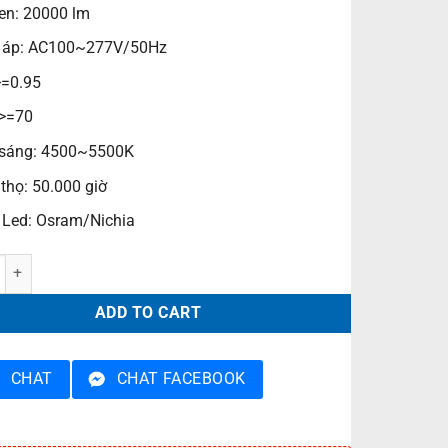
n: 20000 lm
 áp: AC100~277V/50Hz
>=0.95
 >=70
sáng: 4500~5500K
 thọ: 50.000 giờ
 Led: Osram/Nichia
 không thấm nước POFA200L quantity
ADD TO CART
CHAT
CHAT FACEBOOK