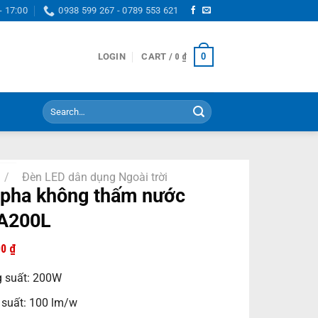
- 17:00
0938 599 267 - 0789 553 621
0
LOGIN
CART /
0
₫
Search
for:
/
Đèn LED dân dụng Ngoài trời
pha không thấm nước
A200L
00
₫
 suất: 200W
 suất: 100 lm/w