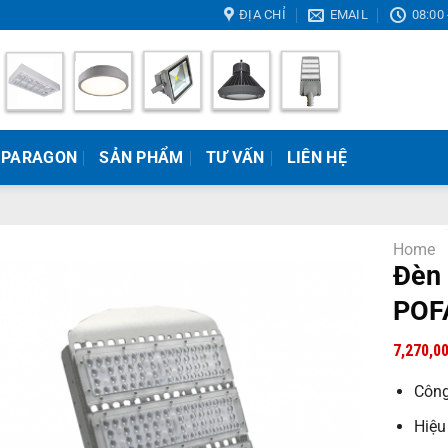
ĐỊA CHỈ
EMAIL
08:00 
 PARAGON
SẢN PHẨM
TƯ VẤN
LIÊN HỆ
Home
Đèn 
POF
7,270,0
Công
Hiệu