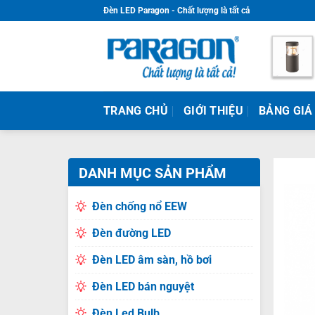
Skip
Đèn LED Paragon - Chất lượng là tất cả
to
content
TRANG CHỦ
GIỚI THIỆU
BẢNG GIÁ
DANH MỤC SẢN PHẨM
Đèn chống nổ EEW
Đèn đường LED
Đèn LED âm sàn, hồ bơi
Đèn LED bán nguyệt
Đèn Led Bulb