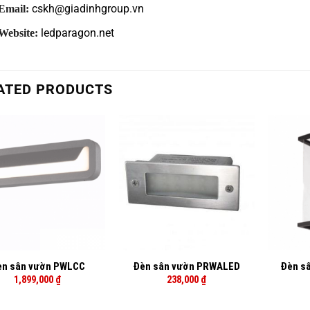
cskh@giadinhgroup.vn
Email:
ledparagon.net
Website:
ATED PRODUCTS
+
+
èn sân vườn PWLCC
Đèn sân vườn PRWALED
Đèn s
1,899,000
₫
238,000
₫