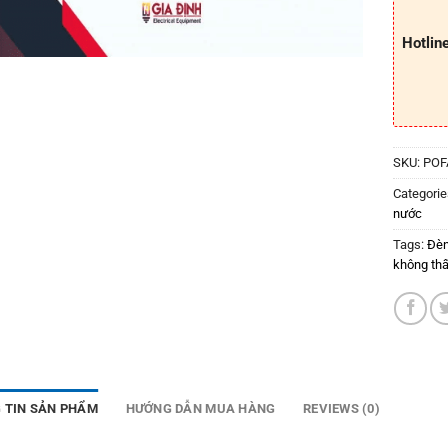
Hotlin
SKU:
POF
Categorie
nước
Tags:
Đèn
không th
 TIN SẢN PHẨM
HƯỚNG DẪN MUA HÀNG
REVIEWS (0)