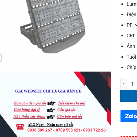
Lume
Điện
PF: 
CRI:
Ánh 
Tuổi
Chíp
Đèn pha