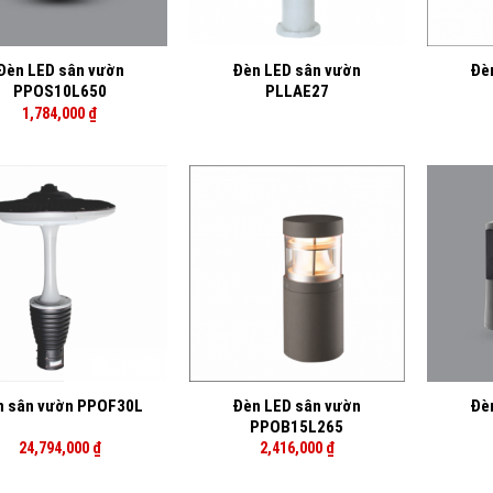
+
+
Đèn LED sân vườn
Đèn LED sân vườn
Đè
PPOS10L650
PLLAE27
1,784,000
₫
+
+
Đèn LED sân vườn
Đè
n sân vườn PPOF30L
PPOB15L265
24,794,000
₫
2,416,000
₫