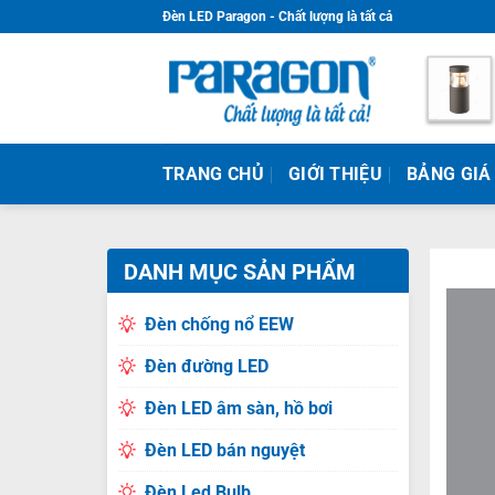
Skip
Đèn LED Paragon - Chất lượng là tất cả
to
content
TRANG CHỦ
GIỚI THIỆU
BẢNG GIÁ
DANH MỤC SẢN PHẨM
Đèn chống nổ EEW
Đèn đường LED
Đèn LED âm sàn, hồ bơi
Đèn LED bán nguyệt
Đèn Led Bulb