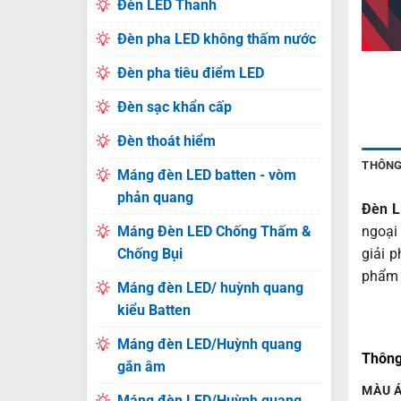
Đèn LED Thanh
Đèn pha LED không thấm nước
Đèn pha tiêu điểm LED
Đèn sạc khẩn cấp
Đèn thoát hiểm
THÔNG
Máng đèn LED batten - vòm
phản quang
Đèn L
Máng Đèn LED Chống Thấm &
ngoại
Chống Bụi
giải p
phẩm
Máng đèn LED/ huỳnh quang
kiểu Batten
Máng đèn LED/Huỳnh quang
Thông
gắn âm
MÀU 
Máng đèn LED/Huỳnh quang