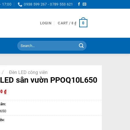
- 17:00
0938 599 267 - 0789 553 621
0
LOGIN
CART /
0
₫
Search
for:
/
Đèn LED công viên
 LED sân vườn PPOQ10L650
00
₫
hẩm:
650
ệu: