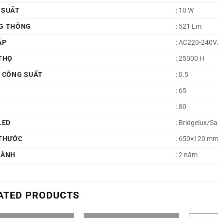
 SUẤT
: 10 W
G THÔNG
: 521 Lm
ÁP
: AC220-240
THỌ
: 25000 H
Ố CÔNG SUẤT
: 0.5
: 65
: 80
LED
: Bridgelux/
 THƯỚC
: 650×120 m
HÀNH
: 2 năm
ATED PRODUCTS