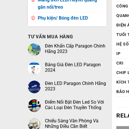
CÔNG
gắn nổi/treo
QUAN
Phụ kiện/ Bóng đèn LED
ĐIỆN 
TUỔI 
TƯ VẤN MUA HÀNG
HỆ S
Đèn Khẩn Cấp Paragon Chính
Hãng 2023
IP
CRI
Bảng Giá Đèn LED Paragon
2024
CHIP 
KÍCH
Đèn LED Paragon Chính Hãng
2023
BẢO 
Điểm Nổi Bật Đèn Led So Với
Các Loại Đèn Truyền Thống
REL
Chiếu Sáng Văn Phòng Và
Những Điều Cần Biết