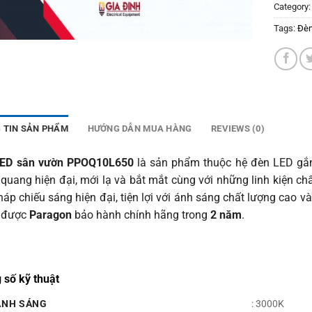
Category
Tags:
Đèn
 TIN SẢN PHẨM
HƯỚNG DẪN MUA HÀNG
REVIEWS (0)
ED sân vườn PPOQ10L650
là sản phẩm thuộc hệ đèn LED gắ
 quang hiện đại, mới lạ và bắt mắt cùng với những linh kiện ch
háp chiếu sáng hiện đại, tiện lợi với ánh sáng chất lượng cao 
 được
Paragon
bảo hành chính hãng trong
2 năm
.
 số kỹ thuật
ÁNH SÁNG
: 3000K