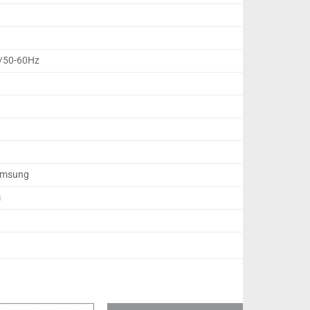
V/50-60Hz
Samsung
m