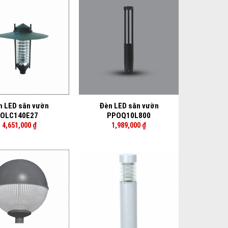
+
n LED sân vườn
Đèn LED sân vườn
OLC140E27
PPOQ10L800
4,651,000
₫
1,989,000
₫