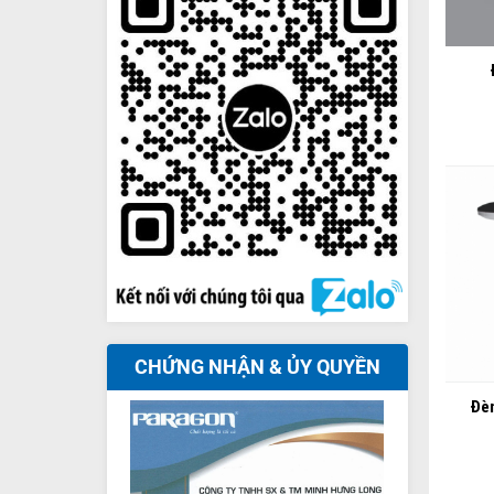
+
+
CHỨNG NHẬN & ỦY QUYỀN
Đè