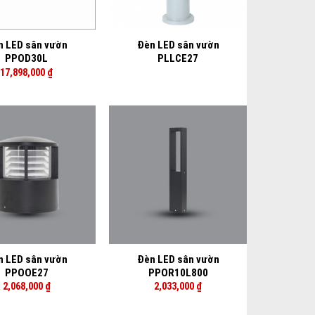
+
n LED sân vườn
Đèn LED sân vườn
PPOD30L
PLLCE27
17,898,000
₫
+
n LED sân vườn
Đèn LED sân vườn
PPOOE27
PPOR10L800
2,068,000
₫
2,033,000
₫