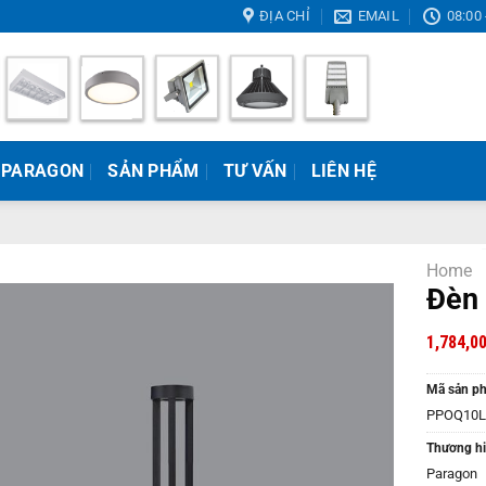
ĐỊA CHỈ
EMAIL
08:00 
 PARAGON
SẢN PHẨM
TƯ VẤN
LIÊN HỆ
Home
Đèn
1,784,0
Mã sản p
PPOQ10L
Thương hi
Paragon