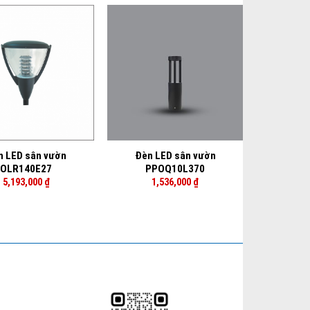
+
n LED sân vườn
Đèn LED sân vườn
OLR140E27
PPOQ10L370
5,193,000
₫
1,536,000
₫