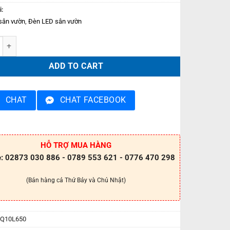
i:
sân vườn
,
Đèn LED sân vườn
 sân vườn PPOQ10L650 quantity
ADD TO CART
CHAT
CHAT FACEBOOK
HỖ TRỢ MUA HÀNG
e: 02873 030 886 - 0789 553 621 - 0776 470 298
(Bán hàng cả Thứ Bảy và Chủ Nhật)
Q10L650