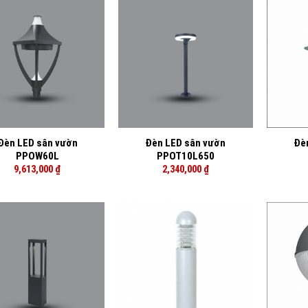
+
+
Đèn LED sân vườn
Đèn LED sân vườn
Đè
PPOW60L
PPOT10L650
9,613,000
₫
2,340,000
₫