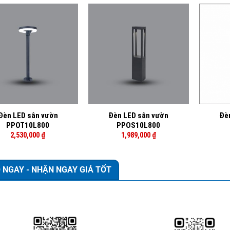
+
+
Đèn LED sân vườn
Đèn LED sân vườn
Đè
PPOT10L800
PPOS10L800
2,530,000
₫
1,989,000
₫
 NGAY - NHẬN NGAY GIÁ TỐT