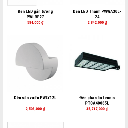
Đèn LED gắn tường
Đèn LED Thanh PWWA30L-
PWLRE27
24
584,000
₫
2,842,000
₫
Đèn sân vườn PWLY12L
Đèn pha sân tennis
PTCA40065L
2,503,000
₫
35,717,000
₫