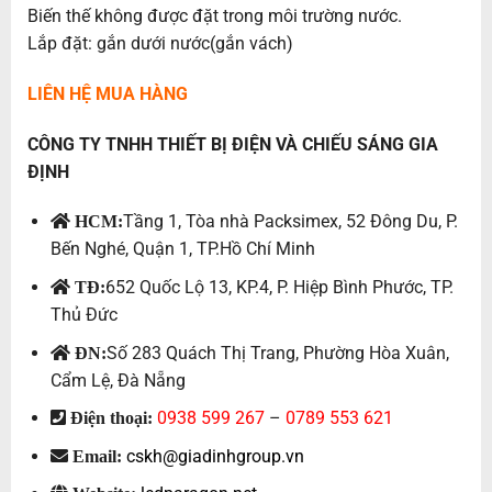
Biến thế không được đặt trong môi trường nước.
Lắp đặt: gắn dưới nước(gắn vách)
LIÊN HỆ MUA HÀNG
CÔNG TY TNHH THIẾT BỊ ĐIỆN VÀ CHIẾU SÁNG GIA
ĐỊNH
Tầng 1, Tòa nhà Packsimex, 52 Đông Du, P.
HCM:
Bến Nghé, Quận 1, TP.Hồ Chí Minh
652 Quốc Lộ 13, KP.4, P. Hiệp Bình Phước, TP.
TĐ:
Thủ Đức
Số 283 Quách Thị Trang, Phường Hòa Xuân,
ĐN:
Cẩm Lệ, Đà Nẵng
0938 599 267
–
0789 553 621
Điện thoại:
cskh@giadinhgroup.vn
Email: