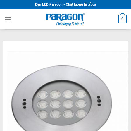
Skip
Đèn LED Paragon - Chất lượng là tất cả
to
content
0