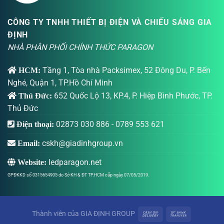
CÔNG TY TNHH THIẾT BỊ ĐIỆN VÀ CHIẾU SÁNG GIA
ĐỊNH
NHÀ PHÂN PHỐI CHÍNH THỨC PARAGON
Tầng 1, Tòa nhà Packsimex, 52 Đông Du, P. Bến
HCM:
Nghé, Quận 1, TP.Hồ Chí Minh
652 Quốc Lộ 13, KP.4, P. Hiệp Bình Phước, TP.
Thủ Đức:
Thủ Đức
02873 030 886
-
0789 553 621
Điện thoại:
cskh@giadinhgroup.vn
Email:
ledparagon.net
Website:
GPĐKKD số 0315654905 do Sở KH & ĐT TP.HCM cấp ngày 07/05/2019.
Thành viên của
GIA ĐỊNH GROUP