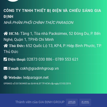
CÔNG TY TNHH THIẾT BỊ ĐIỆN VÀ CHIẾU SÁNG GIA
ĐỊNH
NHÀ PHÂN PHỐI CHÍNH THỨC PARAGON
Tầng 1, Tòa nhà Packsimex, 52 Đông Du, P. Bến
HCM:
Nghé, Quận 1, TP.Hồ Chí Minh
652 Quốc Lộ 13, KP.4, P. Hiệp Bình Phước, TP.
Thủ Đức:
Thủ Đức
02873 030 886
-
0789 553 621
Điện thoại:
cskh@giadinhgroup.vn
Email:
ledparagon.net
Website:
GPĐKKD số 0315654905 do Sở KH & ĐT TP.HCM cấp ngày 07/05/2019.
Thành viên của
GIA ĐỊNH GROUP