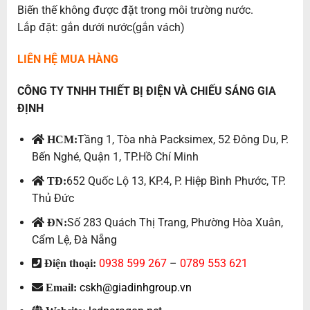
Biến thế không được đặt trong môi trường nước.
Lắp đặt: gắn dưới nước(gắn vách)
LIÊN HỆ MUA HÀNG
CÔNG TY TNHH THIẾT BỊ ĐIỆN VÀ CHIẾU SÁNG GIA
ĐỊNH
Tầng 1, Tòa nhà Packsimex, 52 Đông Du, P.
HCM:
Bến Nghé, Quận 1, TP.Hồ Chí Minh
652 Quốc Lộ 13, KP.4, P. Hiệp Bình Phước, TP.
TĐ:
Thủ Đức
Số 283 Quách Thị Trang, Phường Hòa Xuân,
ĐN:
Cẩm Lệ, Đà Nẵng
0938 599 267
–
0789 553 621
Điện thoại:
cskh@giadinhgroup.vn
Email: