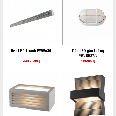
Đèn LED Thanh PWWA30L
Đèn LED gắn tường
PWLSE27/L
3,512,000
₫
416,000
₫