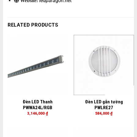
ledparagon.net
Website:
RELATED PRODUCTS
Đèn LED Thanh
Đèn LED gắn tường
PWWA24L/RGB
PWLRE27
3,146,000
₫
584,000
₫