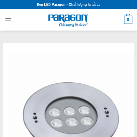
Skip
Đèn LED Paragon - Chất lượng là tất cả
to
content
0