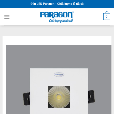
Skip
Đèn LED Paragon - Chất lượng là tất cả
to
content
0