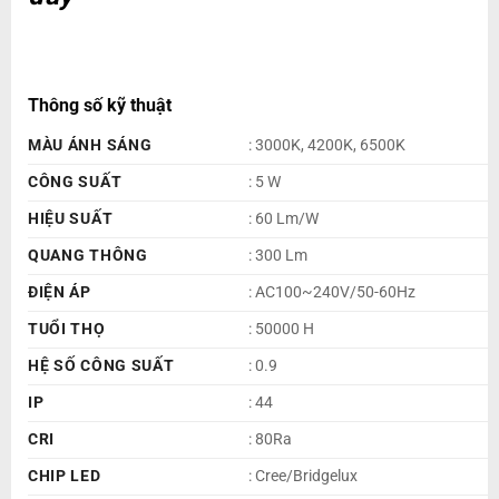
Thông số kỹ thuật
MÀU ÁNH SÁNG
: 3000K, 4200K, 6500K
CÔNG SUẤT
: 5 W
HIỆU SUẤT
: 60 Lm/W
QUANG THÔNG
: 300 Lm
ĐIỆN ÁP
: AC100~240V/50-60Hz
TUỔI THỌ
: 50000 H
HỆ SỐ CÔNG SUẤT
: 0.9
IP
: 44
CRI
: 80Ra
CHIP LED
: Cree/Bridgelux