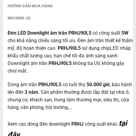
HƯỚNG DẪN MUA HÀNG
REVIEWS (0)
Đèn LED Downlight âm trần PRHJ90L5
có công suất
5W
cho khả năng chiếu sáng tối ưu. Đèn âm trần thiết kế thẩm
mỹ, độ hoàn thiện cao.
PRHJ90L5
sử dụng chipLED nhập
khẩu chất lượng cao, hạn chế tối đa ánh sáng xanh.
Downlight âm trần
PRHJ90L5
không tia UV, không gây
chói mắt.
Dòng âm trần
PRHJ90L5
có tuổi thọ
50.000 giờ
, bảo hành
lên đến
3 năm
. Sản phẩm thường được lắp đặt tại nhà ở,
chung cư, khách sạn, trung tâm thương mại, siêu thị, cửa
hàng, văn phòng, hội trường,…
tại
Xem các dòng đèn downlight
PRHJ
công suất khác
đây