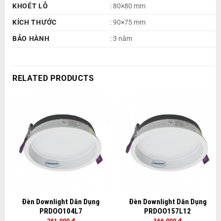
KHOÉT LỖ
: 80×80 mm
KÍCH THƯỚC
: 90×75 mm
BẢO HÀNH
: 3 năm
RELATED PRODUCTS
Đèn Downlight Dân Dụng
Đèn Downlight Dân Dụng
PRDOO104L7
PRDOO157L12
261,000
₫
366,000
₫