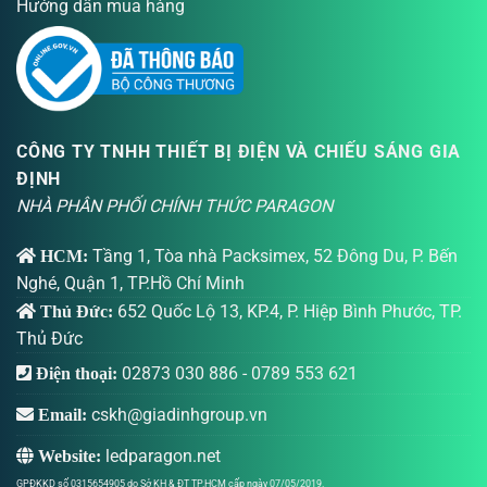
Hướng dẫn mua hàng
CÔNG TY TNHH THIẾT BỊ ĐIỆN VÀ CHIẾU SÁNG GIA
ĐỊNH
NHÀ PHÂN PHỐI CHÍNH THỨC PARAGON
Tầng 1, Tòa nhà Packsimex, 52 Đông Du, P. Bến
HCM:
Nghé, Quận 1, TP.Hồ Chí Minh
652 Quốc Lộ 13, KP.4, P. Hiệp Bình Phước, TP.
Thủ Đức:
Thủ Đức
02873 030 886
-
0789 553 621
Điện thoại:
cskh@giadinhgroup.vn
Email:
ledparagon.net
Website:
GPĐKKD số 0315654905 do Sở KH & ĐT TP.HCM cấp ngày 07/05/2019.