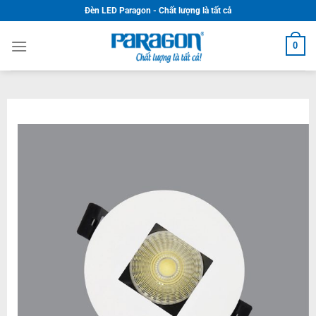
Skip
Đèn LED Paragon - Chất lượng là tất cả
to
content
0