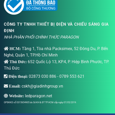
CÔNG TY TNHH THIẾT BỊ ĐIỆN VÀ CHIẾU SÁNG GIA
ĐỊNH
NHÀ PHÂN PHỐI CHÍNH THỨC PARAGON
Tầng 1, Tòa nhà Packsimex, 52 Đông Du, P. Bến
HCM:
Nghé, Quận 1, TP.Hồ Chí Minh
652 Quốc Lộ 13, KP.4, P. Hiệp Bình Phước, TP.
Thủ Đức:
Thủ Đức
02873 030 886
-
0789 553 621
Điện thoại:
cskh@giadinhgroup.vn
Email:
ledparagon.net
Website:
GPĐKKD số 0315654905 do Sở KH & ĐT TP.HCM cấp ngày 07/05/2019.