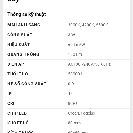
Thông số kỹ thuật
MÀU ÁNH SÁNG
: 3000K, 4200K, 6500K
CÔNG SUẤT
: 3 W
HIỆU SUẤT
: 60 Lm/W
QUANG THÔNG
: 180 Lm
ĐIỆN ÁP
: AC100~240V/50-60Hz
TUỔI THỌ
: 50000 H
HỆ SỐ CÔNG SUẤT
: 0.9
IP
: 44
CRI
: 80Ra
CHIP LED
: Cree/Bridgelux
KHOÉT LỖ
: 80 mm
KÍCH THƯỚC
: 90×65 mm